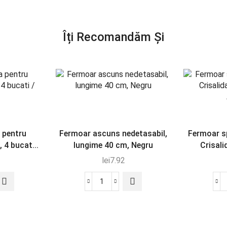
Îți Recomandăm Și
 pentru
Fermoar ascuns nedetasabil,
Fermoar sp
, 4 bucat...
lungime 40 cm, Negru
Crisali
lei
7.92