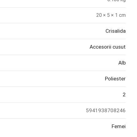
20 × 5 × 1 cm
Crisalida
Accesorii cusut
Alb
Poliester
2
5941938708246
Femei