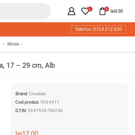
0
0
lei
0.00
Telefon: 0724.312.630
Moda
da, 17 – 29 cm, Alb
Brand:
Crisalida
Cod produs:
9004411
GTIN:
5941938708246
lei
12.00