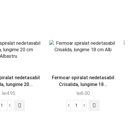
iralat nedetasabil
Fermoar spiralat nedetasabil
Fe
da, lungime 20...
Crisalida, lungime 18...
lei
4.95
lei
6.00