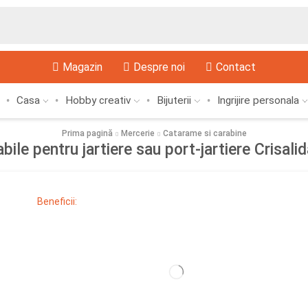
Magazin
Despre noi
Contact
Casa
Hobby creativ
Bijuterii
Ingrijire personala
Prima pagină
Mercerie
Catarame si carabine
abile pentru jartiere sau port-jartiere Crisali
Beneficii: