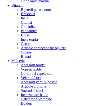
Odorizante masina
Bijuterii
Bijuterii pentru nunta
Brelocuri
Inele
Oglinzi
Cruciulite
Pandantive
Brose
Inele esarfa
Cercei
Articole confectionare bijuterii
Coliere
Bratari
Mercerie
Accesorii brodat
Vopsea textile
Opritori si capete snur
Velcro / Arici
Accesorii genti si posete
Articole croitorie
Snururi si sfori
Inchizatoare haine
Catarame si carabine
Bolduri