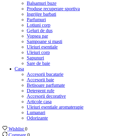
Balsamuri buze
Produse recuperare sportiva
Ingrijire barbati
Parfumuri
Lotiuni corp
Geluri de dus
Vopsea par
Sampoane si masti
Uleiuri esentiale
Uleiuri corp
Sapunuri
Sare de baie
Casa
Accesorii bucatarie
Accesorii baie
Betisoare parfumate
Detergent rufe
Accesorii decorative
Articole casa
Uleiuri esentiale aromaterapie
Lumanari
Odorizante
Wishlist
0
Compare
0