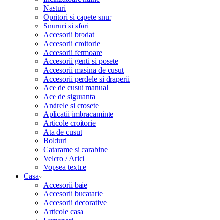
Nasturi
Opritori si capete snur
Snururi si sfori
Accesorii brodat
Accesorii croitorie
Accesorii fermoare
Accesorii genti si posete
Accesorii masina de cusut
Accesorii perdele si draperii
Ace de cusut manual
Ace de siguranta
Andrele si crosete
Aplicatii imbracaminte
Articole croitorie
Ata de cusut
Bolduri
Catarame si carabine
Velcro / Arici
Vopsea textile
Casa
Accesorii baie
Accesorii bucatarie
Accesorii decorative
Articole casa