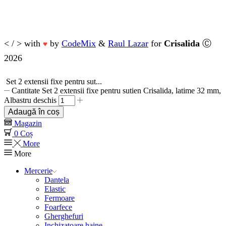
< / > with
by
CodeMix
&
Raul Lazar
for
Crisalida
Ⓒ
♥
2026
Set 2 extensii fixe pentru sut...
Cantitate Set 2 extensii fixe pentru sutien Crisalida, latime 32 mm,
Albastru deschis
Adaugă în coș
Magazin
0
Coș
More
More
Mercerie
Dantela
Elastic
Fermoare
Foarfece
Gherghefuri
Inchizatoare haine