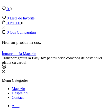
0
0
0
Lista de favorite
0
lei
0.00
0
0
Coș Cumpărături
Nici un produs în coș.
Întoarce-te la Magazin
Transport gratuit la EasyBox pentru orice comanda de peste 99lei
platita cu cardul!
Menu
Categories
Magazin
Despre noi
Contact
Auto