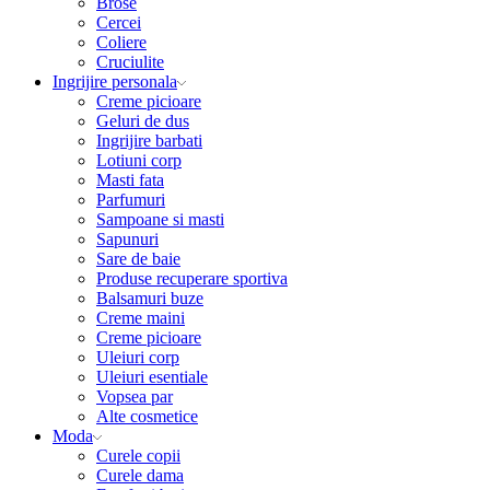
Brose
Cercei
Coliere
Cruciulite
Ingrijire personala
Creme picioare
Geluri de dus
Ingrijire barbati
Lotiuni corp
Masti fata
Parfumuri
Sampoane si masti
Sapunuri
Sare de baie
Produse recuperare sportiva
Balsamuri buze
Creme maini
Creme picioare
Uleiuri corp
Uleiuri esentiale
Vopsea par
Alte cosmetice
Moda
Curele copii
Curele dama