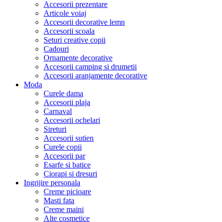
Accesorii prezentare
Articole voiaj
Accesorii decorative lemn
Accesorii scoala
Seturi creative copii
Cadouri
Ornamente decorative
Accesorii camping si drumetii
Accesorii aranjamente decorative
Moda
Curele dama
Accesorii plaja
Carnaval
Accesorii ochelari
Sireturi
Accesorii sutien
Curele copii
Accesorii par
Esarfe si batice
Ciorapi si dresuri
Ingrijire personala
Creme picioare
Masti fata
Creme maini
Alte cosmetice