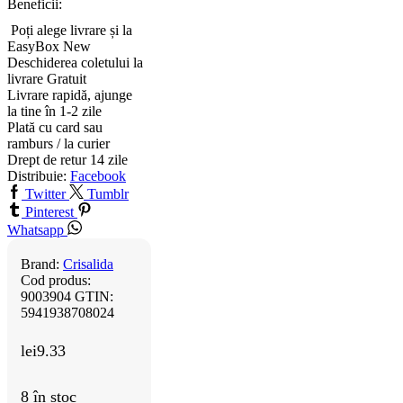
Beneficii:
Poți alege livrare și la
EasyBox
New
Deschiderea coletului la
livrare
Gratuit
Livrare rapidă, ajunge
la tine în 1-2 zile
Plată cu card sau
ramburs / la curier
Drept de retur 14 zile
Distribuie:
Facebook
Twitter
Tumblr
Pinterest
Whatsapp
Brand:
Crisalida
Cod produs:
9003904
GTIN:
5941938708024
lei
9.33
8 în stoc