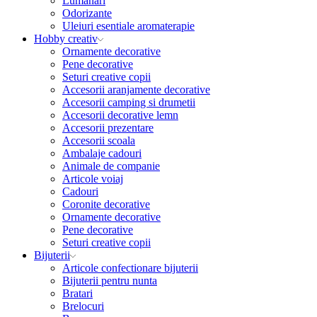
Lumanari
Odorizante
Uleiuri esentiale aromaterapie
Hobby creativ
Ornamente decorative
Pene decorative
Seturi creative copii
Accesorii aranjamente decorative
Accesorii camping si drumetii
Accesorii decorative lemn
Accesorii prezentare
Accesorii scoala
Ambalaje cadouri
Animale de companie
Articole voiaj
Cadouri
Coronite decorative
Ornamente decorative
Pene decorative
Seturi creative copii
Bijuterii
Articole confectionare bijuterii
Bijuterii pentru nunta
Bratari
Brelocuri