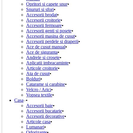
Opritori si capete snur
Snururi si sfori
Accesorii brodat
Accesorii croitorie
Accesorii fermoare
Accesorii genti si posete
Accesorii masina de cusut
Accesorii perdele si draperii
Ace de cusut manual
Ace de siguranta
Andrele si crosete
Aplicatii imbracaminte
Articole croitorie
Ata de cusut
Bolduri
Catarame si carabine
Velcro / Arici
Vopsea textile
Casa
Accesorii baie
Accesorii bucatarie
Accesorii decorative
Articole casa
Lumanari
Odorizante