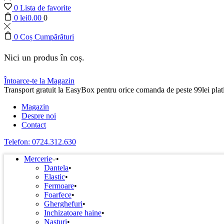
0
Lista de favorite
0
lei
0.00
0
0
Coș Cumpărături
Nici un produs în coș.
Întoarce-te la Magazin
Transport gratuit la EasyBox pentru orice comanda de peste 99lei plati
Magazin
Despre noi
Contact
Telefon: 0724.312.630
Mercerie
Dantela
Elastic
Fermoare
Foarfece
Gherghefuri
Inchizatoare haine
Nasturi