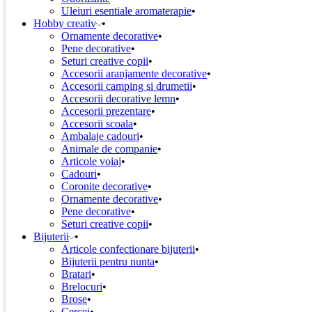
Uleiuri esentiale aromaterapie
Hobby creativ
Ornamente decorative
Pene decorative
Seturi creative copii
Accesorii aranjamente decorative
Accesorii camping si drumetii
Accesorii decorative lemn
Accesorii prezentare
Accesorii scoala
Ambalaje cadouri
Animale de companie
Articole voiaj
Cadouri
Coronite decorative
Ornamente decorative
Pene decorative
Seturi creative copii
Bijuterii
Articole confectionare bijuterii
Bijuterii pentru nunta
Bratari
Brelocuri
Brose
Cercei