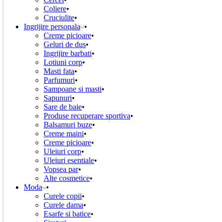
Coliere
Cruciulite
Ingrijire personala
Creme picioare
Geluri de dus
Ingrijire barbati
Lotiuni corp
Masti fata
Parfumuri
Sampoane si masti
Sapunuri
Sare de baie
Produse recuperare sportiva
Balsamuri buze
Creme maini
Creme picioare
Uleiuri corp
Uleiuri esentiale
Vopsea par
Alte cosmetice
Moda
Curele copii
Curele dama
Esarfe si batice