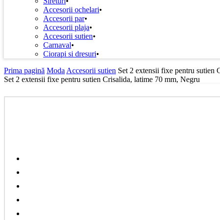
Sireturi
Accesorii ochelari
Accesorii par
Accesorii plaja
Accesorii sutien
Carnaval
Ciorapi si dresuri
Prima pagină
Moda
Accesorii sutien
Set 2 extensii fixe pentru sutien
Set 2 extensii fixe pentru sutien Crisalida, latime 70 mm, Negru