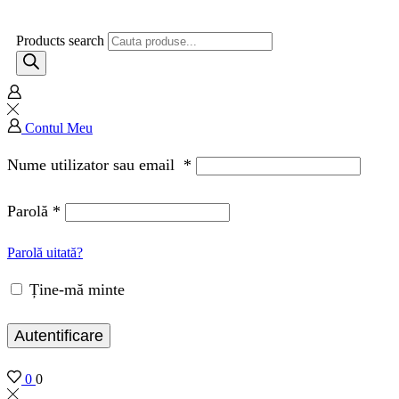
Products search
Contul Meu
Nume utilizator sau email
*
Parolă
*
Parolă uitată?
Ține-mă minte
Autentificare
0
0