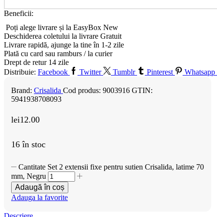
Beneficii:
Poți alege livrare și la EasyBox
New
Deschiderea coletului la livrare
Gratuit
Livrare rapidă, ajunge la tine în 1-2 zile
Plată cu card sau ramburs / la curier
Drept de retur 14 zile
Distribuie:
Facebook
Twitter
Tumblr
Pinterest
Whatsapp
Brand:
Crisalida
Cod produs:
9003916
GTIN:
5941938708093
lei
12.00
16 în stoc
Cantitate Set 2 extensii fixe pentru sutien Crisalida, latime 70
mm, Negru
Adaugă în coș
Adauga la favorite
Descriere