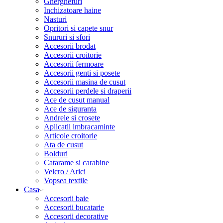
Gherghefuri
Inchizatoare haine
Nasturi
Opritori si capete snur
Snururi si sfori
Accesorii brodat
Accesorii croitorie
Accesorii fermoare
Accesorii genti si posete
Accesorii masina de cusut
Accesorii perdele si draperii
Ace de cusut manual
Ace de siguranta
Andrele si crosete
Aplicatii imbracaminte
Articole croitorie
Ata de cusut
Bolduri
Catarame si carabine
Velcro / Arici
Vopsea textile
Casa
Accesorii baie
Accesorii bucatarie
Accesorii decorative