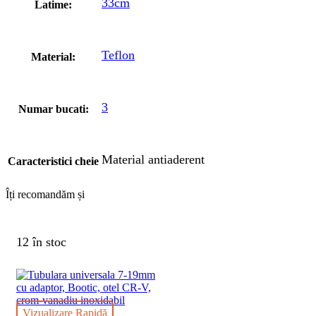
33cm
Latime:
Teflon
Material:
3
Numar bucati:
Material antiaderent
Caracteristici cheie
Îți recomandăm și
12 în stoc
Vizualizare Rapidă