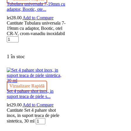
Tubulara universala 7-19mm cu
adaptor, Bootic, ote...
lei
28.00
Add to Compare
Cantitate Tubulara universala 7-
19mm cu adaptor, Bootic, otel
CR-V, crom-vanadiu inoxidabil
1 în stoc
Vizualizare Rapidă
Set 4 pahare shot inox, in
suport teaca de piele s...
lei
29.00
Add to Compare
Cantitate Set 4 pahare shot
inox, in suport teaca de piele
sintetica, 30 ml