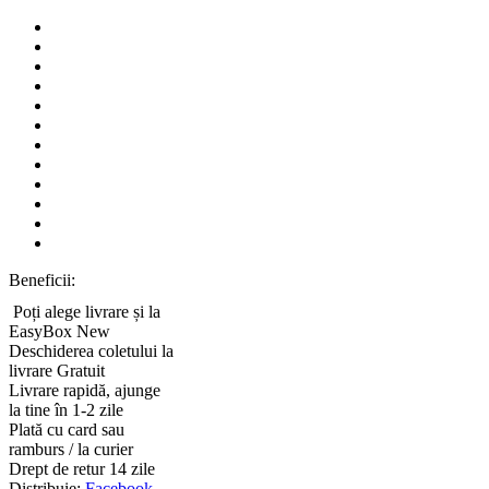
Beneficii:
Poți alege livrare și la
EasyBox
New
Deschiderea coletului la
livrare
Gratuit
Livrare rapidă, ajunge
la tine în 1-2 zile
Plată cu card sau
ramburs / la curier
Drept de retur 14 zile
Distribuie:
Facebook