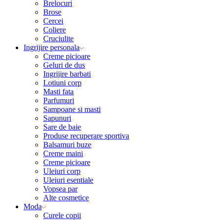
Brelocuri
Brose
Cercei
Coliere
Cruciulite
Ingrijire personala
Creme picioare
Geluri de dus
Ingrijire barbati
Lotiuni corp
Masti fata
Parfumuri
Sampoane si masti
Sapunuri
Sare de baie
Produse recuperare sportiva
Balsamuri buze
Creme maini
Creme picioare
Uleiuri corp
Uleiuri esentiale
Vopsea par
Alte cosmetice
Moda
Curele copii