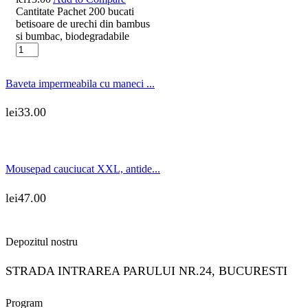
Cantitate Pachet 200 bucati
betisoare de urechi din bambus
si bumbac, biodegradabile
Baveta impermeabila cu maneci ...
lei
33.00
Mousepad cauciucat XXL, antide...
lei
47.00
Depozitul nostru
STRADA INTRAREA PARULUI NR.24, BUCURESTI
Program