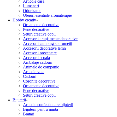
Articole casa
Lumanari
Odorizante
Uleiuri esentiale aromaterapie
Hobby creativ
Ornamente decorative
Pene decorative
Seturi creative copii
Accesorii aranjamente decorative
Accesorii camping si drumetii
Accesorii decorative lemn
Accesorii prezentare
Accesorii scoala
Ambalaje cadouri
Animale de companie
Articole voiaj
Cadouri
Coronite decorative
Ornamente decorative
Pene decorative
Seturi creative copii
Bijuterii
Articole confectionare bijuterii
Bijuterii pentru nunta
Bratari