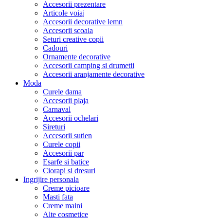
Accesorii prezentare
Articole voiaj
Accesorii decorative lemn
Accesorii scoala
Seturi creative copii
Cadouri
Ornamente decorative
Accesorii camping si drumetii
Accesorii aranjamente decorative
Moda
Curele dama
Accesorii plaja
Carnaval
Accesorii ochelari
Sireturi
Accesorii sutien
Curele copii
Accesorii par
Esarfe si batice
Ciorapi si dresuri
Ingrijire personala
Creme picioare
Masti fata
Creme maini
Alte cosmetice