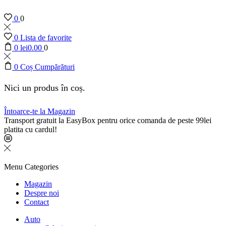
0
0
0
Lista de favorite
0
lei
0.00
0
0
Coș Cumpărături
Nici un produs în coș.
Întoarce-te la Magazin
Transport gratuit la EasyBox pentru orice comanda de peste 99lei
platita cu cardul!
Menu
Categories
Magazin
Despre noi
Contact
Auto