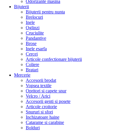
Odorizante masina
Bijuterii
Bijuterii pentru nunta
Brelocuri
Inele
Oglinzi
Cruciulite
Pandantive
Brose
Inele esarfa
Cercei
Articole confectionare bijuterii
Coliere
Bratari
Mercerie
Accesorii brodat
Vopsea textile
Opritori si capete snur
Velcro / Arici
Accesorii genti si posete
Articole croitorie
Snururi si sfori
Inchizatoare haine
Catarame si carabine
Bolduri