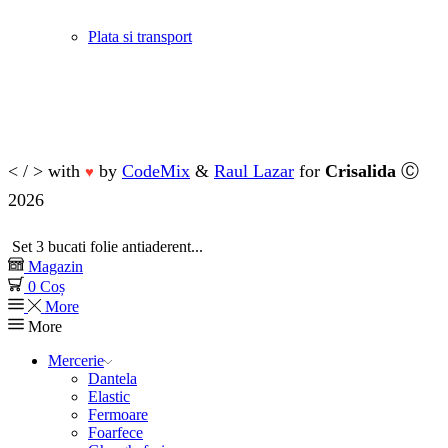
Plata si transport
< / > with
by
CodeMix
&
Raul Lazar
for
Crisalida
Ⓒ
♥
2026
Set 3 bucati folie antiaderent...
Magazin
0
Coș
More
More
Mercerie
Dantela
Elastic
Fermoare
Foarfece