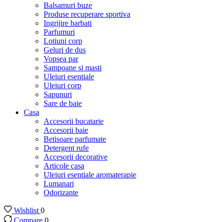
Balsamuri buze
Produse recuperare sportiva
Ingrijire barbati
Parfumuri
Lotiuni corp
Geluri de dus
Vopsea par
Sampoane si masti
Uleiuri esentiale
Uleiuri corp
Sapunuri
Sare de baie
Casa
Accesorii bucatarie
Accesorii baie
Betisoare parfumate
Detergent rufe
Accesorii decorative
Articole casa
Uleiuri esentiale aromaterapie
Lumanari
Odorizante
Wishlist
0
Compare
0