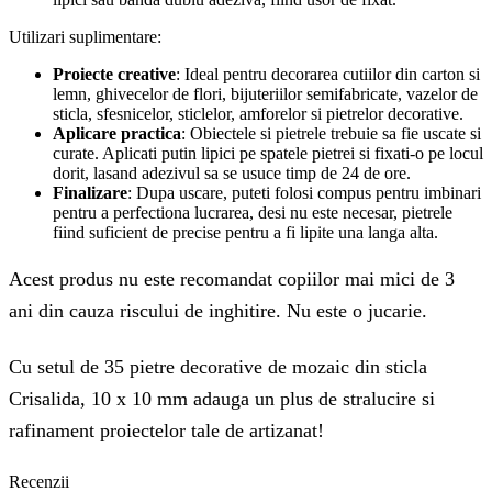
Utilizari suplimentare:
Proiecte creative
: Ideal pentru decorarea cutiilor din carton si
lemn, ghivecelor de flori, bijuteriilor semifabricate, vazelor de
sticla, sfesnicelor, sticlelor, amforelor si pietrelor decorative.
Aplicare practica
: Obiectele si pietrele trebuie sa fie uscate si
curate. Aplicati putin lipici pe spatele pietrei si fixati-o pe locul
dorit, lasand adezivul sa se usuce timp de 24 de ore.
Finalizare
: Dupa uscare, puteti folosi compus pentru imbinari
pentru a perfectiona lucrarea, desi nu este necesar, pietrele
fiind suficient de precise pentru a fi lipite una langa alta.
Acest produs nu este recomandat copiilor mai mici de 3
ani din cauza riscului de inghitire. Nu este o jucarie.
Cu setul de 35 pietre decorative de mozaic din sticla
Crisalida, 10 x 10 mm adauga un plus de stralucire si
rafinament proiectelor tale de artizanat!
Recenzii