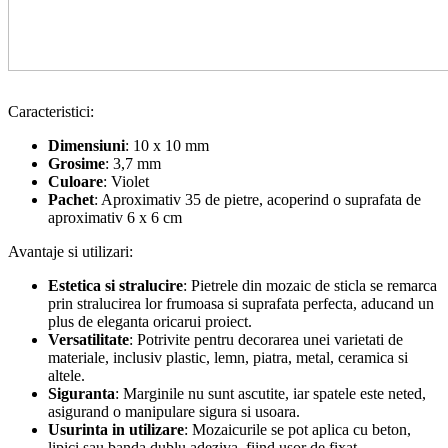
Caracteristici:
Dimensiuni
: 10 x 10 mm
Grosime
: 3,7 mm
Culoare
: Violet
Pachet
: Aproximativ 35 de pietre, acoperind o suprafata de
aproximativ 6 x 6 cm
Avantaje si utilizari:
Estetica si stralucire
: Pietrele din mozaic de sticla se remarca
prin stralucirea lor frumoasa si suprafata perfecta, aducand un
plus de eleganta oricarui proiect.
Versatilitate
: Potrivite pentru decorarea unei varietati de
materiale, inclusiv plastic, lemn, piatra, metal, ceramica si
altele.
Siguranta
: Marginile nu sunt ascutite, iar spatele este neted,
asigurand o manipulare sigura si usoara.
Usurinta in utilizare
: Mozaicurile se pot aplica cu beton,
lipici sau banda dublu adeziva, fiind usor de fixat.