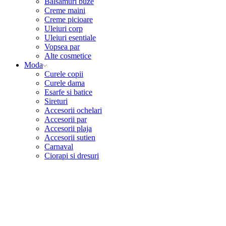
Balsamuri buze
Creme maini
Creme picioare
Uleiuri corp
Uleiuri esentiale
Vopsea par
Alte cosmetice
Moda
Curele copii
Curele dama
Esarfe si batice
Sireturi
Accesorii ochelari
Accesorii par
Accesorii plaja
Accesorii sutien
Carnaval
Ciorapi si dresuri