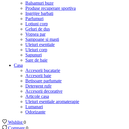
Balsamuri buze
Produse recuperare sportiva
Ingrijire barbati
Parfumuri
Lotiuni corp
Geluri de dus
Vopsea par
Sampoane si masti
Uleiuri esentiale
Uleiuri corp
Sapunuri
Sare de baie
Casa
Accesorii bucatarie
Accesorii baie
Betisoare parfumate
Detergent rufe
Accesorii decorative
Articole casa
Uleiuri esentiale aromaterapie
Lumanari
Odorizante
Wishlist
0
Compare
0