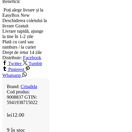
Beneficii:
Poți alege livrare și la
EasyBox
New
Deschiderea coletului la
livrare
Gratuit
Livrare rapidă, ajunge
la tine în 1-2 zile
Plată cu card sau
ramburs / la curier
Drept de retur 14 zile
Distribuie:
Facebook
Twitter
Tumblr
Pinterest
Whatsapp
Brand:
Crisalida
Cod produs:
9008837
GTIN:
5941938715022
lei
12.00
9 în stoc