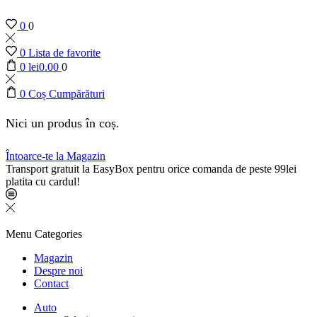
0
0
0
Lista de favorite
0
lei
0.00
0
0
Coș Cumpărături
Nici un produs în coș.
Întoarce-te la Magazin
Transport gratuit la EasyBox pentru orice comanda de peste 99lei
platita cu cardul!
Menu
Categories
Magazin
Despre noi
Contact
Auto