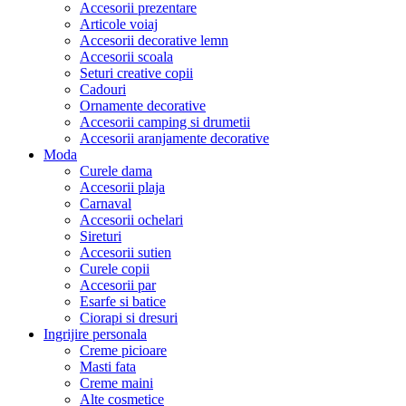
Accesorii prezentare
Articole voiaj
Accesorii decorative lemn
Accesorii scoala
Seturi creative copii
Cadouri
Ornamente decorative
Accesorii camping si drumetii
Accesorii aranjamente decorative
Moda
Curele dama
Accesorii plaja
Carnaval
Accesorii ochelari
Sireturi
Accesorii sutien
Curele copii
Accesorii par
Esarfe si batice
Ciorapi si dresuri
Ingrijire personala
Creme picioare
Masti fata
Creme maini
Alte cosmetice