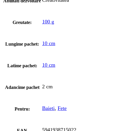
Creativitatea
Abilitati dezvoltare
100 g
Greutate:
10 cm
Lungime pachet:
10 cm
Latime pachet:
2 cm
Adancime pachet
Baieti
,
Fete
Pentru:
5941938715022
EAN