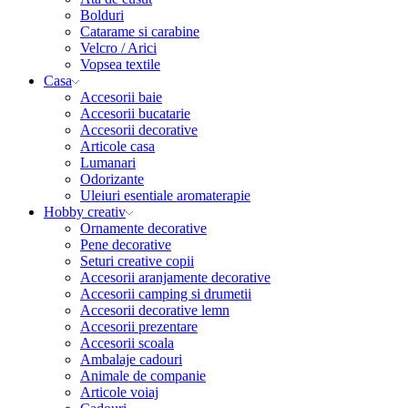
Bolduri
Catarame si carabine
Velcro / Arici
Vopsea textile
Casa
Accesorii baie
Accesorii bucatarie
Accesorii decorative
Articole casa
Lumanari
Odorizante
Uleiuri esentiale aromaterapie
Hobby creativ
Ornamente decorative
Pene decorative
Seturi creative copii
Accesorii aranjamente decorative
Accesorii camping si drumetii
Accesorii decorative lemn
Accesorii prezentare
Accesorii scoala
Ambalaje cadouri
Animale de companie
Articole voiaj