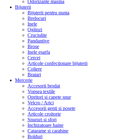
Odorizante masina
Bijuterii
Bijuterii pentru nunta
Brelocuri
Inele
Oglinzi
Cruciulite
Pandantive
Brose
Inele esarfa
Cercei
Articole confectionare bijuterii
Coliere
Bratari
Mercerie
Accesorii brodat
Vopsea textile
Opritori si capete snur
Velcro / Arici
Accesorii genti si posete
Articole croitorie
Snururi si sfori
Inchizatoare haine
Catarame si carabine
Bolduri