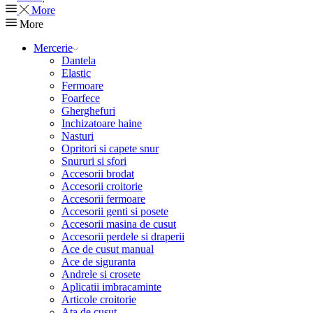
More
More
Mercerie
Dantela
Elastic
Fermoare
Foarfece
Gherghefuri
Inchizatoare haine
Nasturi
Opritori si capete snur
Snururi si sfori
Accesorii brodat
Accesorii croitorie
Accesorii fermoare
Accesorii genti si posete
Accesorii masina de cusut
Accesorii perdele si draperii
Ace de cusut manual
Ace de siguranta
Andrele si crosete
Aplicatii imbracaminte
Articole croitorie
Ata de cusut