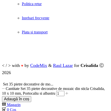
Politica retur
Inrebari frecvente
Plata si transport
< / > with
by
CodeMix
&
Raul Lazar
for
Crisalida
Ⓒ
♥
2026
Set 35 pietre decorative de mo...
Cantitate Set 35 pietre decorative de mozaic din sticla Crisalida,
10 x 10 mm, Portocaliu si albastru
Adaugă în coș
Magazin
0
Coș