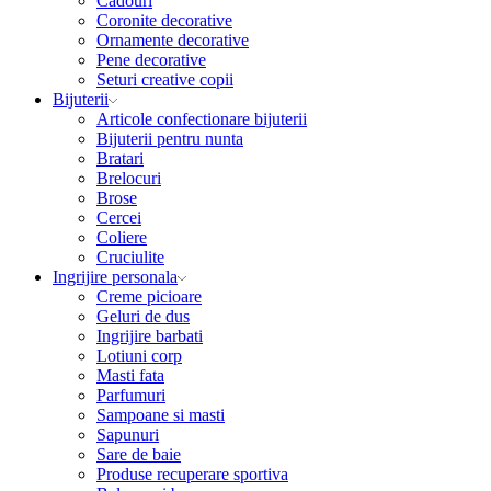
Cadouri
Coronite decorative
Ornamente decorative
Pene decorative
Seturi creative copii
Bijuterii
Articole confectionare bijuterii
Bijuterii pentru nunta
Bratari
Brelocuri
Brose
Cercei
Coliere
Cruciulite
Ingrijire personala
Creme picioare
Geluri de dus
Ingrijire barbati
Lotiuni corp
Masti fata
Parfumuri
Sampoane si masti
Sapunuri
Sare de baie
Produse recuperare sportiva