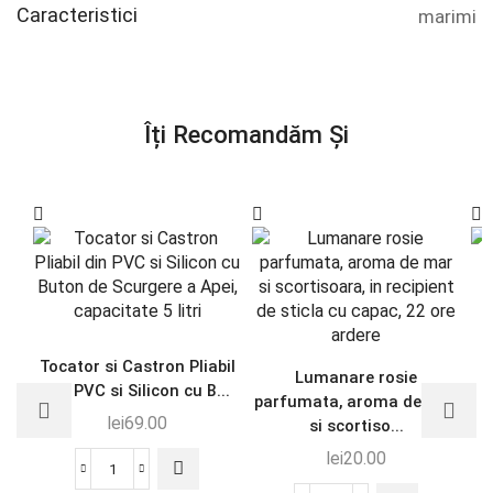
Caracteristici
marimi
Îți Recomandăm Și
Tocator si Castron Pliabil
Lumanare rosie
din PVC si Silicon cu B...
m
parfumata, aroma de mar
lei
69.00
si scortiso...
lei
20.00