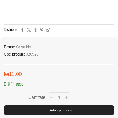
Distribuie:
Brand:
Crisalida
Cod produs:
020928
lei
11.00
9 în stoc
Adaugă în coș