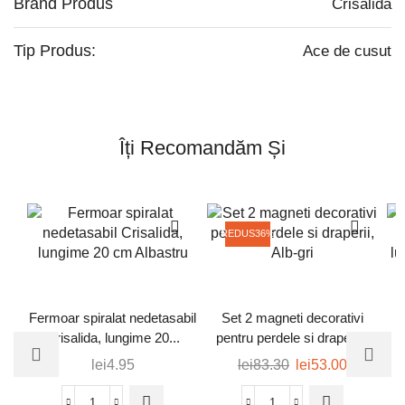
Brand Produs
Crisalida
Tip Produs:
Ace de cusut
Îți Recomandăm Și
REDUS
36%
Fermoar spiralat nedetasabil
Set 2 magneti decorativi
F
Crisalida, lungime 20...
pentru perdele si draperi...
lei
4.95
lei
83.30
lei
53.00