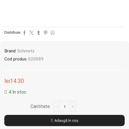
Distribuie:
Brand:
Schmetz
Cod produs:
020089
lei
14.30
4 în stoc
Adaugă în coș