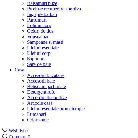
Balsamuri buze
Produse recuperare sportiva
Ingrijire barbati
Parfumuri
Lotiuni corp
Geluri de dus
Vopsea par
Sampoane si masti
Uleiuri esentiale
Uleiuri corp
Sapunuri
Sare de baie
Casa
Accesorii bucatarie
Accesorii baie
Betisoare parfumate
Detergent rufe
Accesorii decorative
Articole casa
Uleiuri esentiale aromaterapie
Lumanari
Odorizante
Wishlist
0
Compare
0