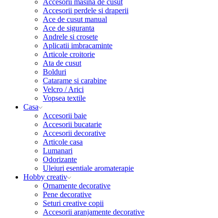
Accesorii masina de cusut
Accesorii perdele si draperii
Ace de cusut manual
Ace de siguranta
Andrele si crosete
Aplicatii imbracaminte
Articole croitorie
Ata de cusut
Bolduri
Catarame si carabine
Velcro / Arici
Vopsea textile
Casa
Accesorii baie
Accesorii bucatarie
Accesorii decorative
Articole casa
Lumanari
Odorizante
Uleiuri esentiale aromaterapie
Hobby creativ
Ornamente decorative
Pene decorative
Seturi creative copii
Accesorii aranjamente decorative