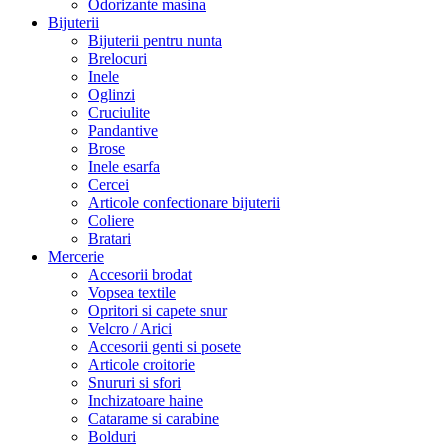
Odorizante masina
Bijuterii
Bijuterii pentru nunta
Brelocuri
Inele
Oglinzi
Cruciulite
Pandantive
Brose
Inele esarfa
Cercei
Articole confectionare bijuterii
Coliere
Bratari
Mercerie
Accesorii brodat
Vopsea textile
Opritori si capete snur
Velcro / Arici
Accesorii genti si posete
Articole croitorie
Snururi si sfori
Inchizatoare haine
Catarame si carabine
Bolduri