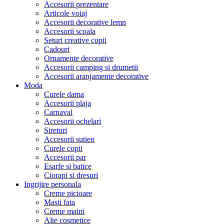
Accesorii prezentare
Articole voiaj
Accesorii decorative lemn
Accesorii scoala
Seturi creative copii
Cadouri
Ornamente decorative
Accesorii camping si drumetii
Accesorii aranjamente decorative
Moda
Curele dama
Accesorii plaja
Carnaval
Accesorii ochelari
Sireturi
Accesorii sutien
Curele copii
Accesorii par
Esarfe si batice
Ciorapi si dresuri
Ingrijire personala
Creme picioare
Masti fata
Creme maini
Alte cosmetice