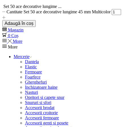
Set 50 ace decorative lungime ...
Cantitate Set 50 ace decorative lungime 45 mm Multicolor
Adaugă în coș
Magazin
0
Coș
More
More
Mercerie
Dantela
Elastic
Fermoare
Foarfece
Gherghefuri
Inchizatoare haine
Nasturi
Opritori si capete snur
Snururi si sfori
Accesorii brodat
Accesorii croitorie
Accesorii fermoare
Accesorii genti si posete