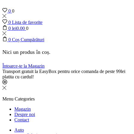
0
0
0
Lista de favorite
0
lei
0.00
0
0
Coș Cumpărături
Nici un produs în coș.
Întoarce-te la Magazin
Transport gratuit la EasyBox pentru orice comanda de peste 99lei
platita cu cardul!
Menu
Categories
Magazin
Despre noi
Contact
Auto