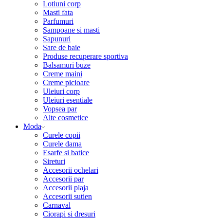
Lotiuni corp
Masti fata
Parfumuri
Sampoane si masti
Sapunuri
Sare de baie
Produse recuperare sportiva
Balsamuri buze
Creme maini
Creme picioare
Uleiuri corp
Uleiuri esentiale
Vopsea par
Alte cosmetice
Moda
Curele copii
Curele dama
Esarfe si batice
Sireturi
Accesorii ochelari
Accesorii par
Accesorii plaja
Accesorii sutien
Carnaval
Ciorapi si dresuri