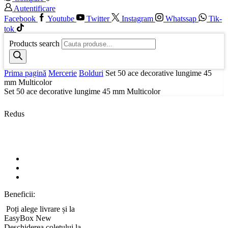
Autentificare
Facebook
Youtube
Twitter
Instagram
Whatssap
Tik-
tok
Products search
Prima pagină
Mercerie
Bolduri
Set 50 ace decorative lungime 45
mm Multicolor
Set 50 ace decorative lungime 45 mm Multicolor
Redus
Beneficii:
Poți alege livrare și la
EasyBox
New
Deschiderea coletului la