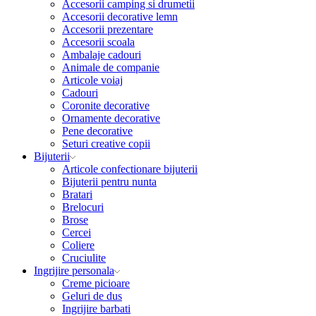
Accesorii camping si drumetii
Accesorii decorative lemn
Accesorii prezentare
Accesorii scoala
Ambalaje cadouri
Animale de companie
Articole voiaj
Cadouri
Coronite decorative
Ornamente decorative
Pene decorative
Seturi creative copii
Bijuterii
Articole confectionare bijuterii
Bijuterii pentru nunta
Bratari
Brelocuri
Brose
Cercei
Coliere
Cruciulite
Ingrijire personala
Creme picioare
Geluri de dus
Ingrijire barbati