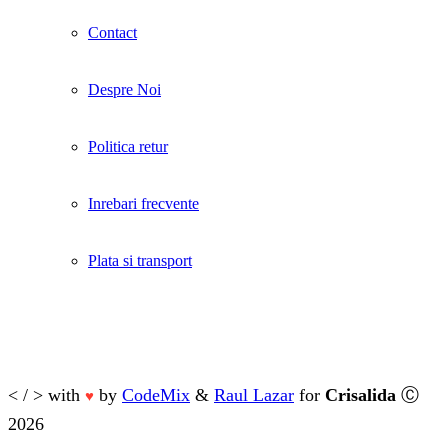
Contact
Despre Noi
Politica retur
Inrebari frecvente
Plata si transport
< / > with
by
CodeMix
&
Raul Lazar
for
Crisalida
Ⓒ
♥
2026