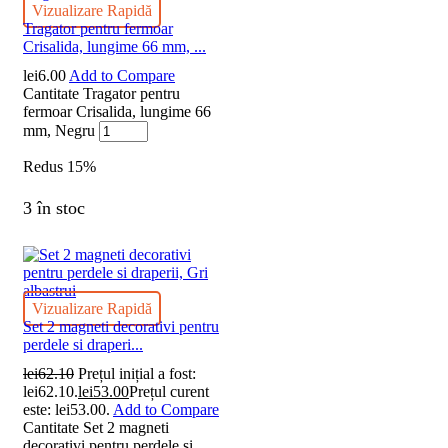
Vizualizare Rapidă
Tragator pentru fermoar
Crisalida, lungime 66 mm, ...
lei
6.00
Add to Compare
Cantitate Tragator pentru
fermoar Crisalida, lungime 66
mm, Negru
Redus
15%
3 în stoc
Vizualizare Rapidă
Set 2 magneti decorativi pentru
perdele si draperi...
lei
62.10
Prețul inițial a fost:
lei62.10.
lei
53.00
Prețul curent
este: lei53.00.
Add to Compare
Cantitate Set 2 magneti
decorativi pentru perdele si