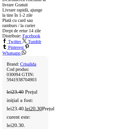
livrare
Gratuit
Livrare rapidă, ajunge
la tine în 1-2 zile
Plată cu card sau
ramburs / la curier
Drept de retur 14 zile
Distribuie:
Facebook
Twitter
Tumblr
Pinterest
Whatsapp
Brand:
Crisalida
Cod produs:
030094
GTIN:
5941938704903
lei
23.40
Prețul
inițial a fost:
lei23.40.
lei
20.30
Prețul
curent este:
lei20.30.