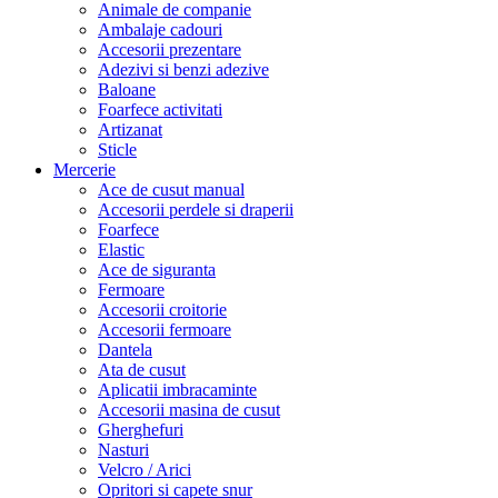
Animale de companie
Ambalaje cadouri
Accesorii prezentare
Adezivi si benzi adezive
Baloane
Foarfece activitati
Artizanat
Sticle
Mercerie
Ace de cusut manual
Accesorii perdele si draperii
Foarfece
Elastic
Ace de siguranta
Fermoare
Accesorii croitorie
Accesorii fermoare
Dantela
Ata de cusut
Aplicatii imbracaminte
Accesorii masina de cusut
Gherghefuri
Nasturi
Velcro / Arici
Opritori si capete snur