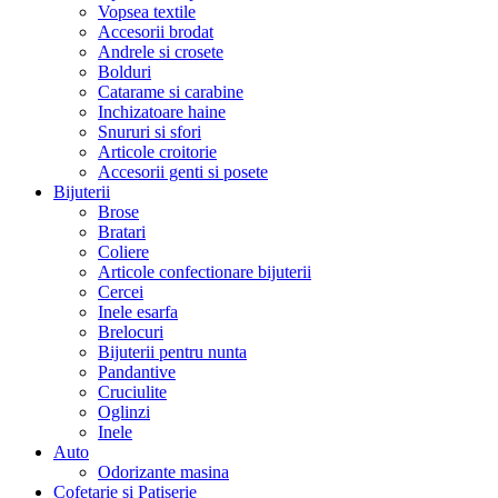
Vopsea textile
Accesorii brodat
Andrele si crosete
Bolduri
Catarame si carabine
Inchizatoare haine
Snururi si sfori
Articole croitorie
Accesorii genti si posete
Bijuterii
Brose
Bratari
Coliere
Articole confectionare bijuterii
Cercei
Inele esarfa
Brelocuri
Bijuterii pentru nunta
Pandantive
Cruciulite
Oglinzi
Inele
Auto
Odorizante masina
Cofetarie si Patiserie