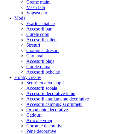
Creme maini
Masti fata
Vopsea par
Moda
Esarfe si batice
Accesorii par
Curele copii
Accesorii sutien
Sireturi
Ciorapi si dresuri
Carnaval
Accesorii plaja
Curele dama
Accesorii ochelari
Hobby creativ
Seturi creative copii
Accesorii scoala
Accesorii decorative lemn
Accesorii aranjamente decorative
Accesorii camping si drumetii
Ornamente decorative
Cadouri
Articole voiaj
Coronite decorative
Pene decorative