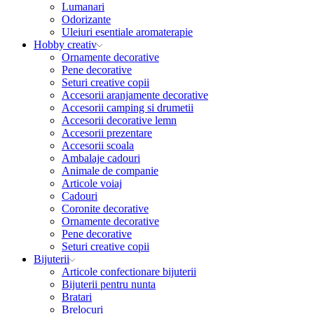
Lumanari
Odorizante
Uleiuri esentiale aromaterapie
Hobby creativ
Ornamente decorative
Pene decorative
Seturi creative copii
Accesorii aranjamente decorative
Accesorii camping si drumetii
Accesorii decorative lemn
Accesorii prezentare
Accesorii scoala
Ambalaje cadouri
Animale de companie
Articole voiaj
Cadouri
Coronite decorative
Ornamente decorative
Pene decorative
Seturi creative copii
Bijuterii
Articole confectionare bijuterii
Bijuterii pentru nunta
Bratari
Brelocuri