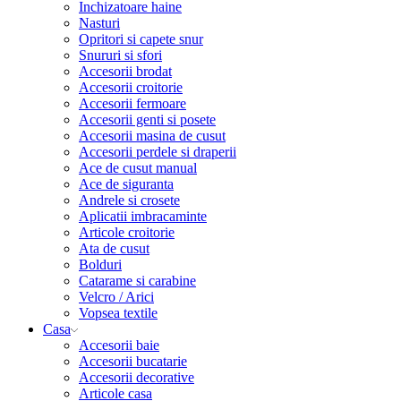
Inchizatoare haine
Nasturi
Opritori si capete snur
Snururi si sfori
Accesorii brodat
Accesorii croitorie
Accesorii fermoare
Accesorii genti si posete
Accesorii masina de cusut
Accesorii perdele si draperii
Ace de cusut manual
Ace de siguranta
Andrele si crosete
Aplicatii imbracaminte
Articole croitorie
Ata de cusut
Bolduri
Catarame si carabine
Velcro / Arici
Vopsea textile
Casa
Accesorii baie
Accesorii bucatarie
Accesorii decorative
Articole casa