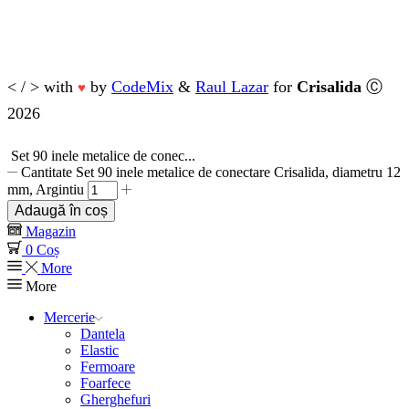
< / > with
by
CodeMix
&
Raul Lazar
for
Crisalida
Ⓒ
♥
2026
Set 90 inele metalice de conec...
Cantitate Set 90 inele metalice de conectare Crisalida, diametru 12
mm, Argintiu
Adaugă în coș
Magazin
0
Coș
More
More
Mercerie
Dantela
Elastic
Fermoare
Foarfece
Gherghefuri