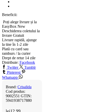
Beneficii:
Poți alege livrare și la
EasyBox
New
Deschiderea coletului la
livrare
Gratuit
Livrare rapidă, ajunge
la tine în 1-2 zile
Plată cu card sau
ramburs / la curier
Drept de retur 14 zile
Distribuie:
Facebook
Twitter
Tumblr
Pinterest
Whatsapp
Brand:
Crisalida
Cod produs:
9002551
GTIN:
5941938717880
lei
12.99