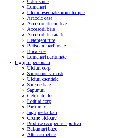
Odorizante
Lumanari
Uleiuri esentiale aromaterapie
Articole casa
Accesorii decorative
Accesorii baie
Accesorii bucatarie
Detergent rufe
Betisoare parfumate
Bucatarie
Lumanari parfumate
Ingrijire personala
Uleiuri corp
Sampoane si masti
Uleiuri esentiale
Sare de baie
Sapunuri
Geluri de dus
Lotiuni corp
Parfumuri
Ingrijire barbati
Creme picioare
Produse recuperare sportiva
Balsamuri buze
Alte cosmetice