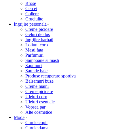
Brose
Cercei
Coliere
Cruciulite
Ingrijire personala
Creme picioare
Geluri de dus
Ingrijire barbati
Lotiuni corp
Masti fata
Parfumuri
Sampoane si masti
Sapunuri
Sare de baie
Produse recuperare sportiva
Balsamuri buze
Creme maini
Creme picioare
Uleiuri corp
Uleiuri esentiale
Vopsea par
Alte cosmetice
Moda
Curele copii
Curele dama