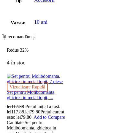
Accesorii
Tip
10 ani
Varsta:
Îți recomandăm și
Redus
32%
4 în stoc
Vizualizare Rapidă
Set pentru Molibdomanta,
ghicirea in metal topit, ...
lei
117.88
Prețul inițial a fost:
lei117.88.
lei
79.80
Prețul curent
este: lei79.80.
Add to Compare
Cantitate Set pentru
Molibdomanta, ghicirea in