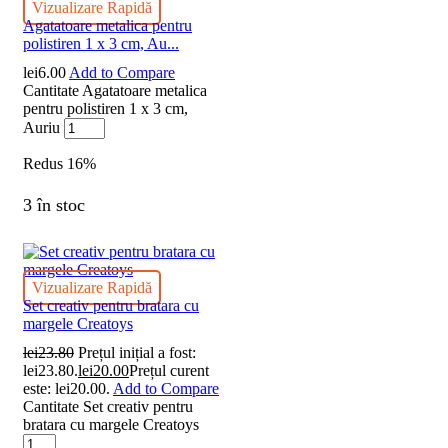
Vizualizare Rapidă
Agatatoare metalica pentru
polistiren 1 x 3 cm, Au...
lei
6.00
Add to Compare
Cantitate Agatatoare metalica
pentru polistiren 1 x 3 cm,
Auriu
Redus
16%
3 în stoc
Vizualizare Rapidă
Set creativ pentru bratara cu
margele Creatoys
lei
23.80
Prețul inițial a fost:
lei23.80.
lei
20.00
Prețul curent
este: lei20.00.
Add to Compare
Cantitate Set creativ pentru
bratara cu margele Creatoys