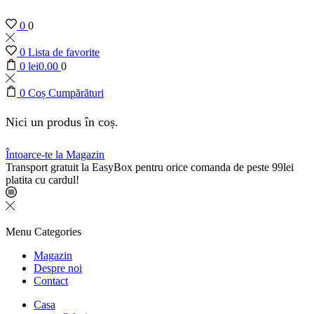
0
0
0
Lista de favorite
0
lei
0.00
0
0
Coș Cumpărături
Nici un produs în coș.
Întoarce-te la Magazin
Transport gratuit la EasyBox pentru orice comanda de peste 99lei
platita cu cardul!
Menu
Categories
Magazin
Despre noi
Contact
Casa