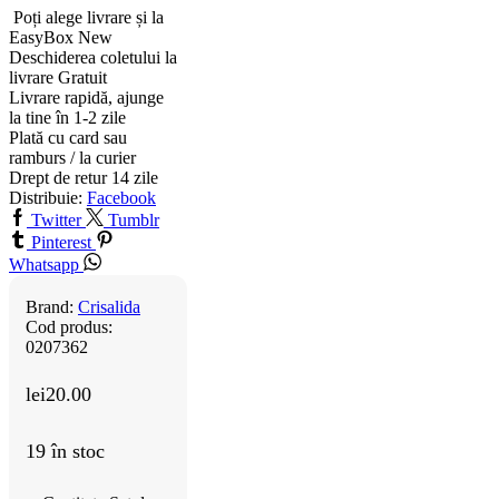
Poți alege livrare și la
EasyBox
New
Deschiderea coletului la
livrare
Gratuit
Livrare rapidă, ajunge
la tine în 1-2 zile
Plată cu card sau
ramburs / la curier
Drept de retur 14 zile
Distribuie:
Facebook
Twitter
Tumblr
Pinterest
Whatsapp
Brand:
Crisalida
Cod produs:
0207362
lei
20.00
19 în stoc