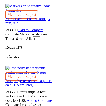
Vizualizare Rapidă
Marker acrilic creativ Toma, 4
mm, Alb
lei
33.00
Add to Compare
Cantitate Marker acrilic creativ
Toma, 4 mm, Alb
Redus
11%
6 în stoc
Vizualizare Rapidă
Lesa polyester rezistenta pentru
caini 115 cm, Neg...
lei
35.70
Prețul inițial a fost:
lei35.70.
lei
31.88
Prețul curent
este: lei31.88.
Add to Compare
Cantitate Lesa polyester