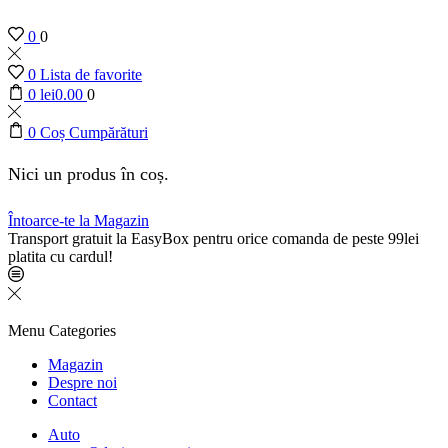
0
0
0
Lista de favorite
0
lei
0.00
0
0
Coș Cumpărături
Nici un produs în coș.
Întoarce-te la Magazin
Transport gratuit la EasyBox pentru orice comanda de peste 99lei
platita cu cardul!
Menu
Categories
Magazin
Despre noi
Contact
Auto