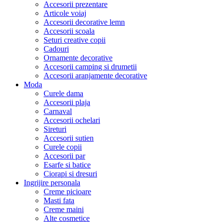
Accesorii prezentare
Articole voiaj
Accesorii decorative lemn
Accesorii scoala
Seturi creative copii
Cadouri
Ornamente decorative
Accesorii camping si drumetii
Accesorii aranjamente decorative
Moda
Curele dama
Accesorii plaja
Carnaval
Accesorii ochelari
Sireturi
Accesorii sutien
Curele copii
Accesorii par
Esarfe si batice
Ciorapi si dresuri
Ingrijire personala
Creme picioare
Masti fata
Creme maini
Alte cosmetice