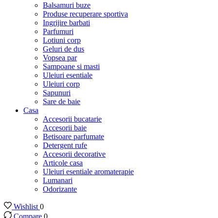
Balsamuri buze
Produse recuperare sportiva
Ingrijire barbati
Parfumuri
Lotiuni corp
Geluri de dus
Vopsea par
Sampoane si masti
Uleiuri esentiale
Uleiuri corp
Sapunuri
Sare de baie
Casa
Accesorii bucatarie
Accesorii baie
Betisoare parfumate
Detergent rufe
Accesorii decorative
Articole casa
Uleiuri esentiale aromaterapie
Lumanari
Odorizante
Wishlist
0
Compare
0