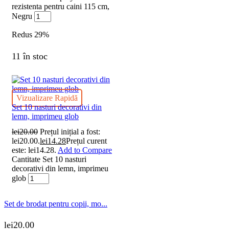
rezistenta pentru caini 115 cm,
Negru
Redus
29%
11 în stoc
Vizualizare Rapidă
Set 10 nasturi decorativi din
lemn, imprimeu glob
lei
20.00
Prețul inițial a fost:
lei20.00.
lei
14.28
Prețul curent
este: lei14.28.
Add to Compare
Cantitate Set 10 nasturi
decorativi din lemn, imprimeu
glob
Set de brodat pentru copii, mo...
lei
20.00