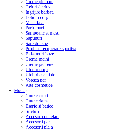
Creme picioare
Geluri de dus
Ingrijire barbati
Lotiuni corp
Masti fata
Parfumuri
Sampoane si masti
Sapunuri
Sare de baie
Produse recuperare sportiva
Balsamuri buze
Creme maini
Creme picioare
Uleiuri corp
Uleiuri esentiale
Vopsea par
Alte cosmetice
Moda
Curele copii
Curele dama
Esarfe si batice
Sireturi
Accesorii ochelari
Accesorii par
Accesorii plaja