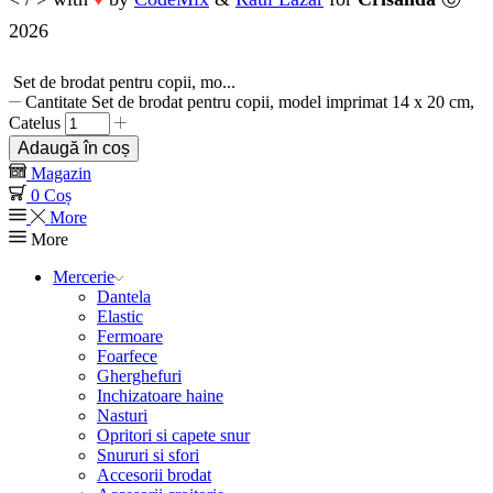
♥
2026
Set de brodat pentru copii, mo...
Cantitate Set de brodat pentru copii, model imprimat 14 x 20 cm,
Catelus
Adaugă în coș
Magazin
0
Coș
More
More
Mercerie
Dantela
Elastic
Fermoare
Foarfece
Gherghefuri
Inchizatoare haine
Nasturi
Opritori si capete snur
Snururi si sfori
Accesorii brodat