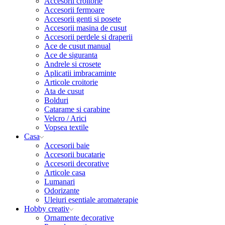
Accesorii croitorie
Accesorii fermoare
Accesorii genti si posete
Accesorii masina de cusut
Accesorii perdele si draperii
Ace de cusut manual
Ace de siguranta
Andrele si crosete
Aplicatii imbracaminte
Articole croitorie
Ata de cusut
Bolduri
Catarame si carabine
Velcro / Arici
Vopsea textile
Casa
Accesorii baie
Accesorii bucatarie
Accesorii decorative
Articole casa
Lumanari
Odorizante
Uleiuri esentiale aromaterapie
Hobby creativ
Ornamente decorative