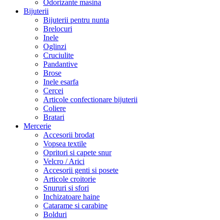
Odorizante masina
Bijuterii
Bijuterii pentru nunta
Brelocuri
Inele
Oglinzi
Cruciulite
Pandantive
Brose
Inele esarfa
Cercei
Articole confectionare bijuterii
Coliere
Bratari
Mercerie
Accesorii brodat
Vopsea textile
Opritori si capete snur
Velcro / Arici
Accesorii genti si posete
Articole croitorie
Snururi si sfori
Inchizatoare haine
Catarame si carabine
Bolduri