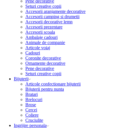
Pene decorative
Seturi creative copii
Accesorii aranjamente decorative
Accesorii camping si drumetii
Accesorii decorative lemn
Accesorii prezentare
Accesorii scoala
Ambalaje cadouri
Animale de companie
Articole voiaj
Cadouri
Coronite decorative
Ornamente decorative
Pene decorative
Seturi creative copii
Bijuterii
Articole confectionare bijuterii
Bijuterii pentru nunta
Bratari
Brelocuri
Brose
Cercei
Coliere
Cruciulite
Ingrijire personala