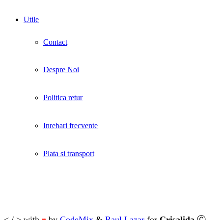
Utile
Contact
Despre Noi
Politica retur
Inrebari frecvente
Plata si transport
< / > with
by
CodeMix
&
Raul Lazar
for
Crisalida
Ⓒ