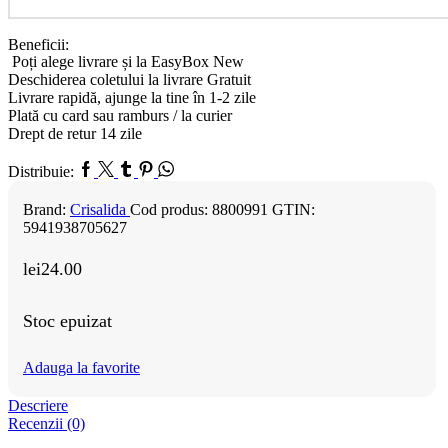
Beneficii:
Poți alege livrare și la EasyBox
New
Deschiderea coletului la livrare
Gratuit
Livrare rapidă, ajunge la tine în 1-2 zile
Plată cu card sau ramburs / la curier
Drept de retur 14 zile
Distribuie:
Brand:
Crisalida
Cod produs:
8800991
GTIN:
5941938705627
lei
24.00
Stoc epuizat
Adauga la favorite
Descriere
Recenzii (0)