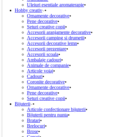
Uleiuri esentiale aromaterapie
Hobby creativ
Ornamente decorative
Pene decorative
Seturi creative copii
Accesorii aranjamente decorative
Accesorii camping si drumetii
Accesorii decorative lemn
Accesorii prezentare
Accesorii scoala
Ambalaje cadouri
Animale de companie
Articole voiaj
Cadouri
Coronite decorative
Ornamente decorative
Pene decorative
Seturi creative copii
Bijuterii
Articole confectionare bijuterii
Bijuterii pentru nunta
Bratari
Brelocuri
Brose
Cercei