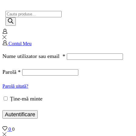
Contul Meu
Nume utilizator sau email
*
Parolă
*
Parolă uitată?
Ține-mă minte
Autentificare
0
0