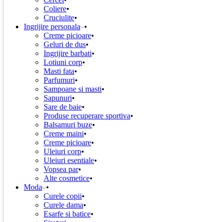
Coliere
Cruciulite
Ingrijire personala
Creme picioare
Geluri de dus
Ingrijire barbati
Lotiuni corp
Masti fata
Parfumuri
Sampoane si masti
Sapunuri
Sare de baie
Produse recuperare sportiva
Balsamuri buze
Creme maini
Creme picioare
Uleiuri corp
Uleiuri esentiale
Vopsea par
Alte cosmetice
Moda
Curele copii
Curele dama
Esarfe si batice