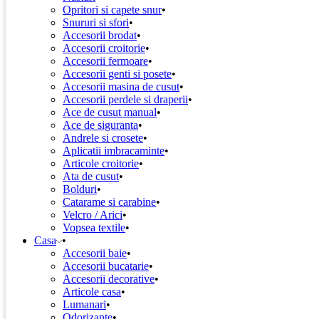
Opritori si capete snur
Snururi si sfori
Accesorii brodat
Accesorii croitorie
Accesorii fermoare
Accesorii genti si posete
Accesorii masina de cusut
Accesorii perdele si draperii
Ace de cusut manual
Ace de siguranta
Andrele si crosete
Aplicatii imbracaminte
Articole croitorie
Ata de cusut
Bolduri
Catarame si carabine
Velcro / Arici
Vopsea textile
Casa
Accesorii baie
Accesorii bucatarie
Accesorii decorative
Articole casa
Lumanari
Odorizante