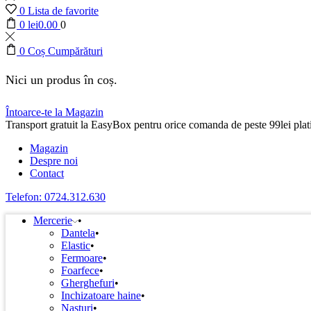
0
Lista de favorite
0
lei
0.00
0
0
Coș Cumpărături
Nici un produs în coș.
Întoarce-te la Magazin
Transport gratuit la EasyBox pentru orice comanda de peste 99lei plati
Magazin
Despre noi
Contact
Telefon: 0724.312.630
Mercerie
Dantela
Elastic
Fermoare
Foarfece
Gherghefuri
Inchizatoare haine
Nasturi