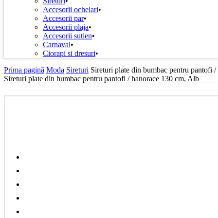
Sireturi
Accesorii ochelari
Accesorii par
Accesorii plaja
Accesorii sutien
Carnaval
Ciorapi si dresuri
Prima pagină
Moda
Sireturi
Sireturi plate din bumbac pentru pantofi 
Sireturi plate din bumbac pentru pantofi / hanorace 130 cm, Alb