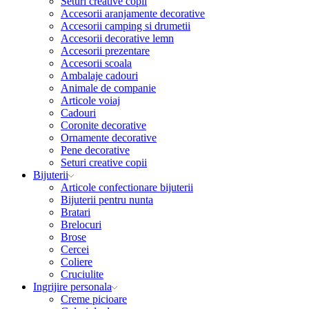
Seturi creative copii
Accesorii aranjamente decorative
Accesorii camping si drumetii
Accesorii decorative lemn
Accesorii prezentare
Accesorii scoala
Ambalaje cadouri
Animale de companie
Articole voiaj
Cadouri
Coronite decorative
Ornamente decorative
Pene decorative
Seturi creative copii
Bijuterii
Articole confectionare bijuterii
Bijuterii pentru nunta
Bratari
Brelocuri
Brose
Cercei
Coliere
Cruciulite
Ingrijire personala
Creme picioare