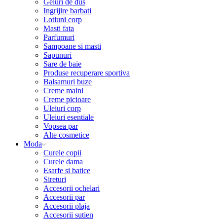
Geluri de dus
Ingrijire barbati
Lotiuni corp
Masti fata
Parfumuri
Sampoane si masti
Sapunuri
Sare de baie
Produse recuperare sportiva
Balsamuri buze
Creme maini
Creme picioare
Uleiuri corp
Uleiuri esentiale
Vopsea par
Alte cosmetice
Moda
Curele copii
Curele dama
Esarfe si batice
Sireturi
Accesorii ochelari
Accesorii par
Accesorii plaja
Accesorii sutien