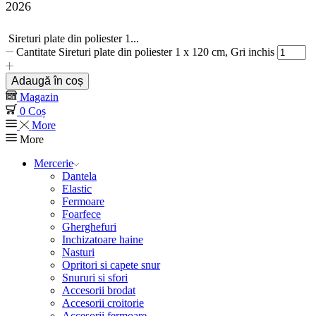
2026
Sireturi plate din poliester 1...
Cantitate Sireturi plate din poliester 1 x 120 cm, Gri inchis
Adaugă în coș
Magazin
0
Coș
More
More
Mercerie
Dantela
Elastic
Fermoare
Foarfece
Gherghefuri
Inchizatoare haine
Nasturi
Opritori si capete snur
Snururi si sfori
Accesorii brodat
Accesorii croitorie
Accesorii fermoare