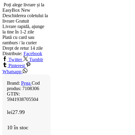
Poți alege livrare și la
EasyBox
New
Deschiderea coletului la
livrare
Gratuit
Livrare rapidă, ajunge
la tine în 1-2 zile
Plată cu card sau
ramburs / la curier
Drept de retur 14 zile
Distribuie:
Facebook
Twitter
Tumblr
Pinterest
Whatsapp
Brand:
Pega
Cod
produs:
7108306
GTIN:
5941938705504
lei
27.99
10 în stoc