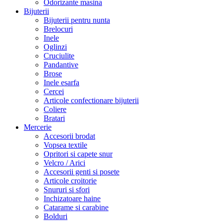
Odorizante masina
Bijuterii
Bijuterii pentru nunta
Brelocuri
Inele
Oglinzi
Cruciulite
Pandantive
Brose
Inele esarfa
Cercei
Articole confectionare bijuterii
Coliere
Bratari
Mercerie
Accesorii brodat
Vopsea textile
Opritori si capete snur
Velcro / Arici
Accesorii genti si posete
Articole croitorie
Snururi si sfori
Inchizatoare haine
Catarame si carabine
Bolduri