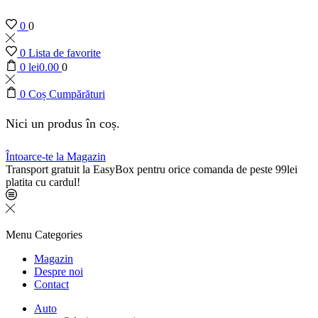
0
0
0
Lista de favorite
0
lei
0.00
0
0
Coș Cumpărături
Nici un produs în coș.
Întoarce-te la Magazin
Transport gratuit la EasyBox pentru orice comanda de peste 99lei
platita cu cardul!
Menu
Categories
Magazin
Despre noi
Contact
Auto