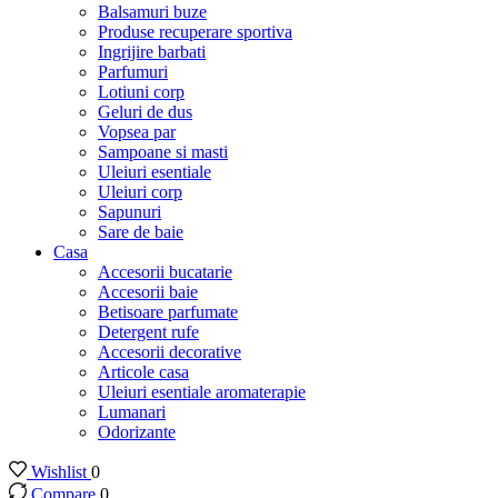
Balsamuri buze
Produse recuperare sportiva
Ingrijire barbati
Parfumuri
Lotiuni corp
Geluri de dus
Vopsea par
Sampoane si masti
Uleiuri esentiale
Uleiuri corp
Sapunuri
Sare de baie
Casa
Accesorii bucatarie
Accesorii baie
Betisoare parfumate
Detergent rufe
Accesorii decorative
Articole casa
Uleiuri esentiale aromaterapie
Lumanari
Odorizante
Wishlist
0
Compare
0