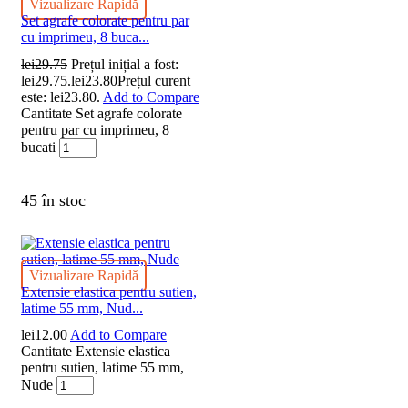
Vizualizare Rapidă
Set agrafe colorate pentru par
cu imprimeu, 8 buca...
lei
29.75
Prețul inițial a fost:
lei29.75.
lei
23.80
Prețul curent
este: lei23.80.
Add to Compare
Cantitate Set agrafe colorate
pentru par cu imprimeu, 8
bucati
45 în stoc
Vizualizare Rapidă
Extensie elastica pentru sutien,
latime 55 mm, Nud...
lei
12.00
Add to Compare
Cantitate Extensie elastica
pentru sutien, latime 55 mm,
Nude