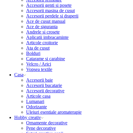
Accesorii genti si posete
Accesorii masina de cusut
Accesorii perdele si draperii
Ace de cusut manual
Ace de siguranta
Andrele si crosete
Aplicatii imbracaminte
Articole croitorie
Ata de cusut
Bolduri
Catarame si carabine
Velcro / Arici
Vopsea textile
Casa
Accesorii baie
Accesorii bucatarie
Accesorii decorative
Articole casa
Lumanari
Odorizante
Uleiuri esentiale aromaterapie
Hobby creativ
Ornamente decorative
Pene decorative