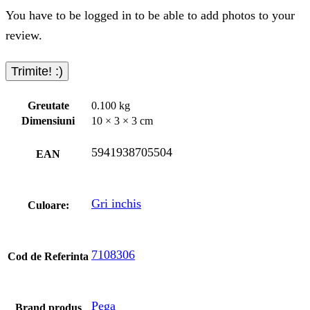
You have to be logged in to be able to add photos to your
review.
Greutate
0.100 kg
Dimensiuni
10 × 3 × 3 cm
5941938705504
EAN
Gri inchis
Culoare:
7108306
Cod de Referinta
Pega
Brand produs