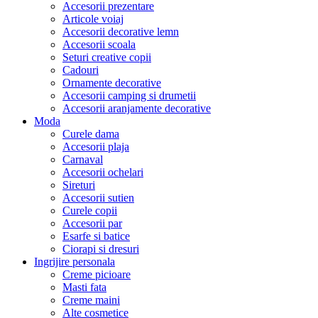
Accesorii prezentare
Articole voiaj
Accesorii decorative lemn
Accesorii scoala
Seturi creative copii
Cadouri
Ornamente decorative
Accesorii camping si drumetii
Accesorii aranjamente decorative
Moda
Curele dama
Accesorii plaja
Carnaval
Accesorii ochelari
Sireturi
Accesorii sutien
Curele copii
Accesorii par
Esarfe si batice
Ciorapi si dresuri
Ingrijire personala
Creme picioare
Masti fata
Creme maini
Alte cosmetice