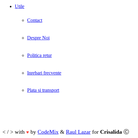
Utile
Contact
Despre Noi
Politica retur
Inrebari frecvente
Plata si transport
< / > with
by
CodeMix
&
Raul Lazar
for
Crisalida
Ⓒ
♥