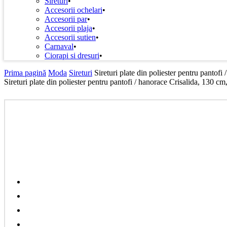
Sireturi
Accesorii ochelari
Accesorii par
Accesorii plaja
Accesorii sutien
Carnaval
Ciorapi si dresuri
Prima pagină
Moda
Sireturi
Sireturi plate din poliester pentru pantof
Sireturi plate din poliester pentru pantofi / hanorace Crisalida, 130 c