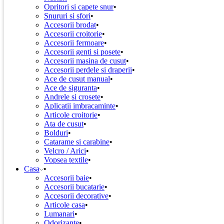
Opritori si capete snur
Snururi si sfori
Accesorii brodat
Accesorii croitorie
Accesorii fermoare
Accesorii genti si posete
Accesorii masina de cusut
Accesorii perdele si draperii
Ace de cusut manual
Ace de siguranta
Andrele si crosete
Aplicatii imbracaminte
Articole croitorie
Ata de cusut
Bolduri
Catarame si carabine
Velcro / Arici
Vopsea textile
Casa
Accesorii baie
Accesorii bucatarie
Accesorii decorative
Articole casa
Lumanari
Odorizante