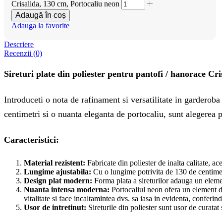
Crisalida, 130 cm, Portocaliu neon
Adaugă în coș
Adauga la favorite
Descriere
Recenzii (0)
Sireturi plate din poliester pentru pantofi / hanorace Cr
Introduceti o nota de rafinament si versatilitate in garderob
centimetri si o nuanta eleganta de portocaliu, sunt alegerea p
Caracteristici:
Material rezistent:
Fabricate din poliester de inalta calitate, ace
Lungime ajustabila:
Cu o lungime potrivita de 130 de centimetri,
Design plat modern:
Forma plata a sireturilor adauga un elemen
Nuanta intensa moderna:
Portocaliul neon ofera un element de
vitalitate si face incaltamintea dvs. sa iasa in evidenta, conferi
Usor de intretinut:
Sireturile din poliester sunt usor de curatat