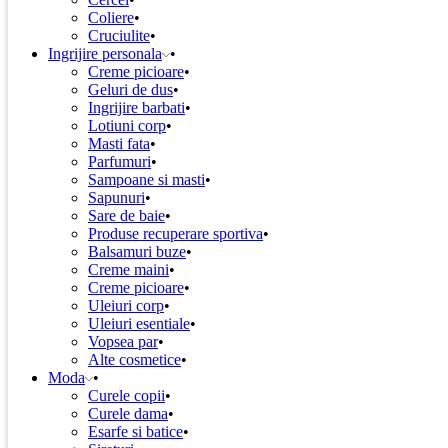
Coliere
Cruciulite
Ingrijire personala
Creme picioare
Geluri de dus
Ingrijire barbati
Lotiuni corp
Masti fata
Parfumuri
Sampoane si masti
Sapunuri
Sare de baie
Produse recuperare sportiva
Balsamuri buze
Creme maini
Creme picioare
Uleiuri corp
Uleiuri esentiale
Vopsea par
Alte cosmetice
Moda
Curele copii
Curele dama
Esarfe si batice