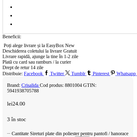
Beneficii:
Poți alege livrare și la EasyBox
New
Deschiderea coletului la livrare
Gratuit
Livrare rapidă, ajunge la tine în 1-2 zile
Plată cu card sau ramburs / la curier
Drept de retur 14 zile
Distribuie:
Facebook
Twitter
Tumblr
Pinterest
Whatsapp
Brand:
Crisalida
Cod produs:
8801004
GTIN:
5941938705788
lei
24.00
3 în stoc
Cantitate Sireturi plate din poliester pentru pantofi / hanorace