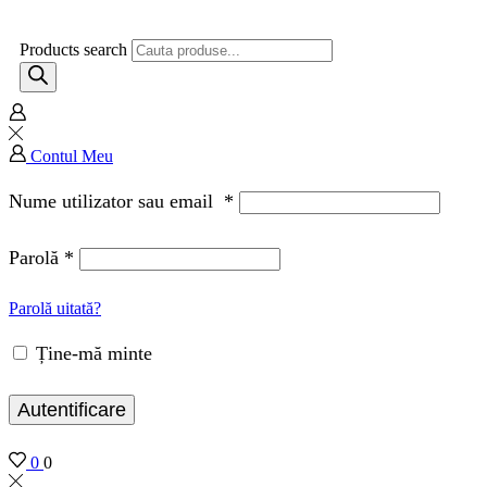
Products search
Contul Meu
Nume utilizator sau email
*
Parolă
*
Parolă uitată?
Ține-mă minte
Autentificare
0
0