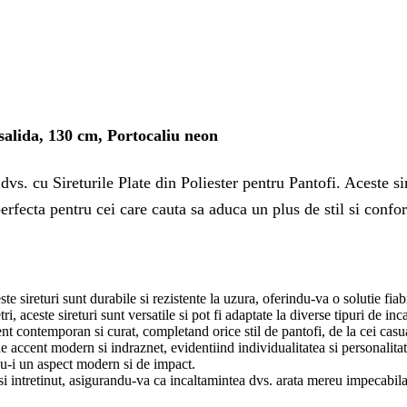
isalida, 130 cm, Portocaliu neon
a dvs. cu Sireturile Plate din Poliester pentru Pantofi. Aceste
erfecta pentru cei care cauta sa aduca un plus de stil si confor
ste sireturi sunt durabile si rezistente la uzura, oferindu-va o solutie fia
 aceste sireturi sunt versatile si pot fi adaptate la diverse tipuri de inc
t contemporan si curat, completand orice stil de pantofi, de la cei casual
 accent modern si indraznet, evidentiind individualitatea si personalita
ndu-i un aspect modern si de impact.
 si intretinut, asigurandu-va ca incaltamintea dvs. arata mereu impecabila