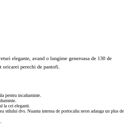
 sireturi elegante, avand o lungime generoasa de 130 de
t oricarei perechi de pantofi.
bila pentru incaltaminte.
altaminte.
 la cei eleganti.
tea stilului dvs. Nuanta intensa de portocaliu neon adauga un plus de
.