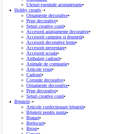
Uleiuri esentiale aromaterapie
Hobby creativ
Ornamente decorative
Pene decorative
Seturi creative copii
Accesorii aranjamente decorative
Accesorii camping si drumetii
Accesorii decorative lemn
Accesorii prezentare
Accesorii scoala
Ambalaje cadouri
Animale de companie
Articole voiaj
Cadouri
Coronite decorative
Ornamente decorative
Pene decorative
Seturi creative copii
Bijuterii
Articole confectionare bijuterii
Bijuterii pentru nunta
Bratari
Brelocuri
Brose
Cercei