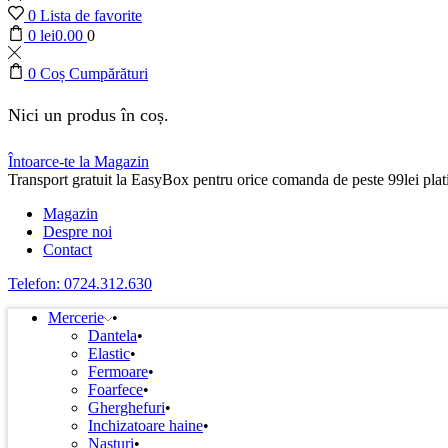
0
Lista de favorite
0
lei
0.00
0
0
Coș Cumpărături
Nici un produs în coș.
Întoarce-te la Magazin
Transport gratuit la EasyBox pentru orice comanda de peste 99lei plati
Magazin
Despre noi
Contact
Telefon: 0724.312.630
Mercerie
Dantela
Elastic
Fermoare
Foarfece
Gherghefuri
Inchizatoare haine
Nasturi