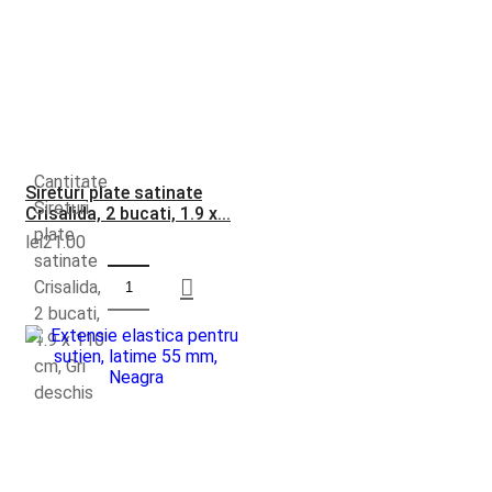
Cantitate
Sireturi plate satinate
Sireturi
Crisalida, 2 bucati, 1.9 x...
plate
lei
21.00
satinate
Crisalida,
2 bucati,
1.9 x 110
cm, Gri
deschis