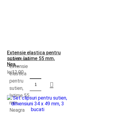
Extensie elastica pentru
sutien, latime 55 mm,
Cantitate
Nea...
Extensie
lei
12.00
elastica
pentru
sutien,
latime 55
mm,
Neagra