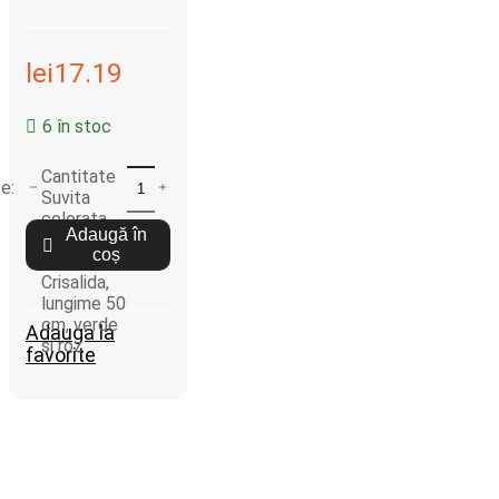
lei
17.19
6 în stoc
Cantitate
Suvita
colorata
Adaugă în
de par cu
coș
pieptene
Crisalida,
lungime 50
cm, verde
Adauga la
si roz
favorite