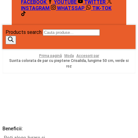
FACEBOOK
YOUTUBE
TWITTER
INSTAGRAM
WHATSSAP
TIK-TOK
Products search
Prima pagină
Moda
Accesorii par
Suvita colorata de par cu pieptene Crisalida, lungime 50 cm, verde si
roz
Beneficii:
Poți alege livrare și