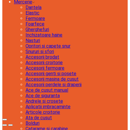
Mercerie
Dantela
Elastic
Fermoare
Foarfece
Gherghefuri
Inchizatoare haine
Nasturi
Opritori si capete snur
Snururi si sfori
Accesorii brodat
Accesorii croitorie
Accesorii fermoare
Accesorii genti si posete
Accesorii masina de cusut
Accesorii perdele si draperii
Ace de cusut manual
Ace de siguranta
Andrele si crosete
Aplicatii imbracaminte
Articole croitorie
Ata de cusut
Bolduri
Catarame si carabine