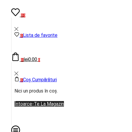
0
0
Lista de favorite
0
lei
0.00
0
0
Coș Cumpărături
0
Nici un produs în coș.
Întoarce-Te La Magazin