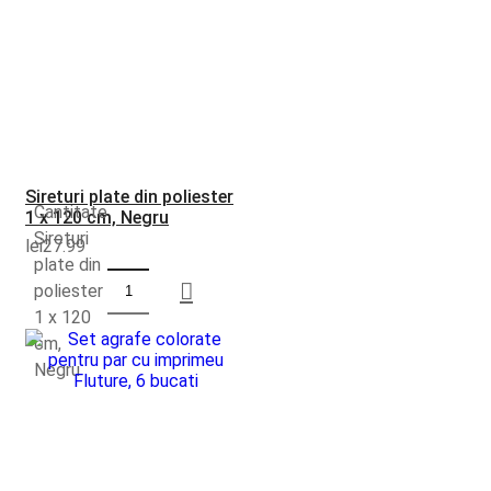
Sireturi plate din poliester
Cantitate
1 x 120 cm, Negru
Sireturi
lei
27.99
plate din
poliester
1 x 120
cm,
Negru