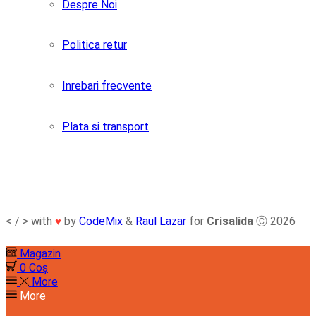
Despre Noi
Politica retur
Inrebari frecvente
Plata si transport
< / > with
by
CodeMix
&
Raul Lazar
for
Crisalida
Ⓒ 2026
♥
Magazin
0
Coș
More
More