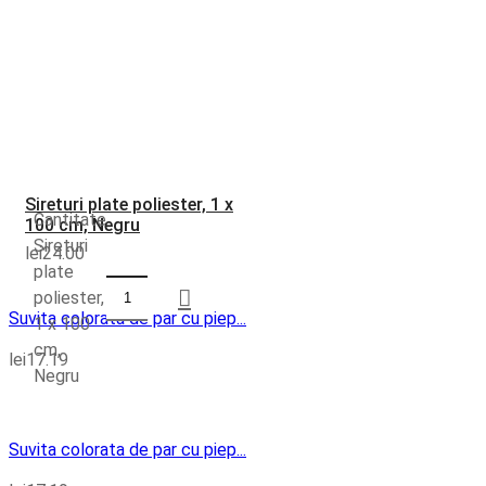
Sireturi plate poliester, 1 x
Cantitate
100 cm, Negru
Sireturi
lei
24.00
plate
poliester,
Suvita colorata de par cu piep...
1 x 100
cm,
lei
17.19
Negru
Suvita colorata de par cu piep...