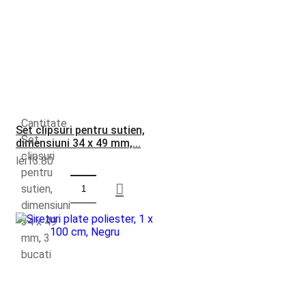
Cantitate
Set clipsuri pentru sutien,
Set
dimensiuni 34 x 49 mm,...
clipsuri
lei
13.80
pentru
sutien,
dimensiuni
34 x 49
mm, 3
bucati