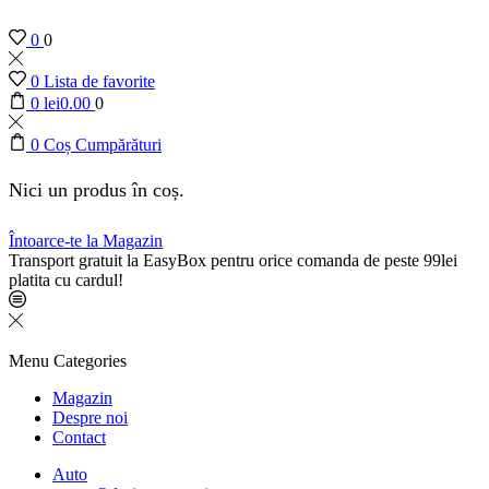
0
0
0
Lista de favorite
0
lei
0.00
0
0
Coș Cumpărături
Nici un produs în coș.
Întoarce-te la Magazin
Transport gratuit la EasyBox pentru orice comanda de peste 99lei
platita cu cardul!
Menu
Categories
Magazin
Despre noi
Contact
Auto