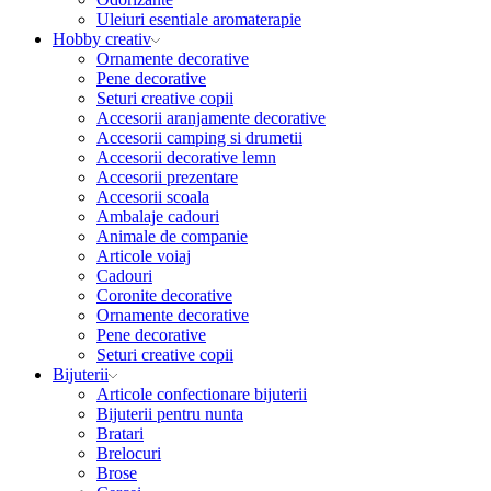
Uleiuri esentiale aromaterapie
Hobby creativ
Ornamente decorative
Pene decorative
Seturi creative copii
Accesorii aranjamente decorative
Accesorii camping si drumetii
Accesorii decorative lemn
Accesorii prezentare
Accesorii scoala
Ambalaje cadouri
Animale de companie
Articole voiaj
Cadouri
Coronite decorative
Ornamente decorative
Pene decorative
Seturi creative copii
Bijuterii
Articole confectionare bijuterii
Bijuterii pentru nunta
Bratari
Brelocuri
Brose