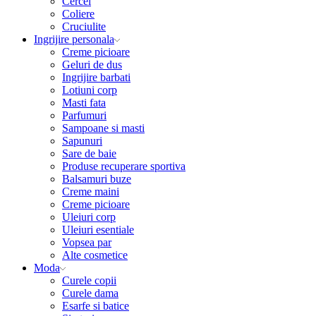
Cercei
Coliere
Cruciulite
Ingrijire personala
Creme picioare
Geluri de dus
Ingrijire barbati
Lotiuni corp
Masti fata
Parfumuri
Sampoane si masti
Sapunuri
Sare de baie
Produse recuperare sportiva
Balsamuri buze
Creme maini
Creme picioare
Uleiuri corp
Uleiuri esentiale
Vopsea par
Alte cosmetice
Moda
Curele copii
Curele dama
Esarfe si batice