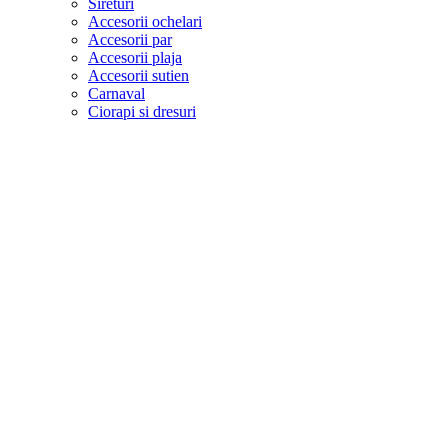
Sireturi
Accesorii ochelari
Accesorii par
Accesorii plaja
Accesorii sutien
Carnaval
Ciorapi si dresuri