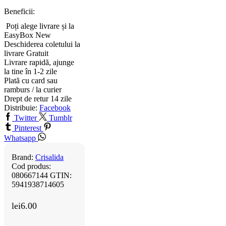
Beneficii:
Poți alege livrare și la
EasyBox
New
Deschiderea coletului la
livrare
Gratuit
Livrare rapidă, ajunge
la tine în 1-2 zile
Plată cu card sau
ramburs / la curier
Drept de retur 14 zile
Distribuie:
Facebook
Twitter
Tumblr
Pinterest
Whatsapp
Brand:
Crisalida
Cod produs:
080667144
GTIN:
5941938714605
lei
6.00