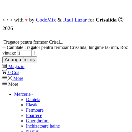
< / > with
by
CodeMix
&
Raul Lazar
for
Crisalida
Ⓒ
♥
2026
Tragator pentru fermoar Crisal...
Cantitate Tragator pentru fermoar Crisalida, lungime 66 mm, Roz
vintage
Adaugă în coș
Magazin
0
Coș
More
More
Mercerie
Dantela
Elastic
Fermoare
Foarfece
Gherghefuri
Inchizatoare haine
Nasturi