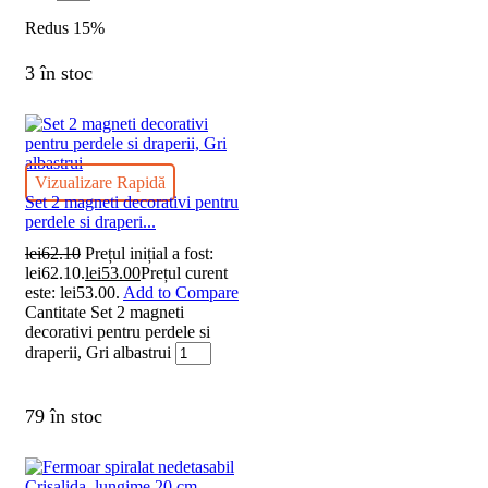
Redus
15%
3 în stoc
Vizualizare Rapidă
Set 2 magneti decorativi pentru
perdele si draperi...
lei
62.10
Prețul inițial a fost:
lei62.10.
lei
53.00
Prețul curent
este: lei53.00.
Add to Compare
Cantitate Set 2 magneti
decorativi pentru perdele si
draperii, Gri albastrui
79 în stoc