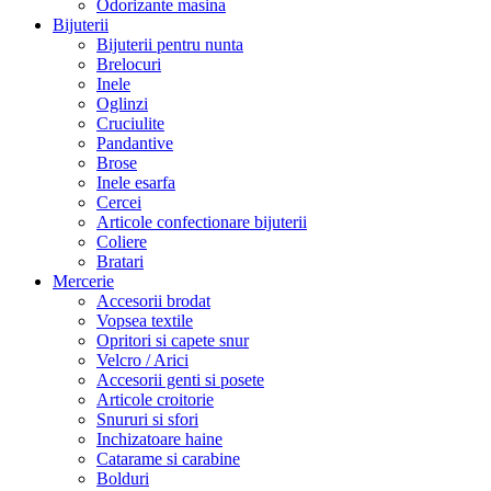
Odorizante masina
Bijuterii
Bijuterii pentru nunta
Brelocuri
Inele
Oglinzi
Cruciulite
Pandantive
Brose
Inele esarfa
Cercei
Articole confectionare bijuterii
Coliere
Bratari
Mercerie
Accesorii brodat
Vopsea textile
Opritori si capete snur
Velcro / Arici
Accesorii genti si posete
Articole croitorie
Snururi si sfori
Inchizatoare haine
Catarame si carabine
Bolduri