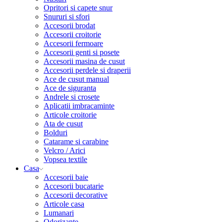
Opritori si capete snur
Snururi si sfori
Accesorii brodat
Accesorii croitorie
Accesorii fermoare
Accesorii genti si posete
Accesorii masina de cusut
Accesorii perdele si draperii
Ace de cusut manual
Ace de siguranta
Andrele si crosete
Aplicatii imbracaminte
Articole croitorie
Ata de cusut
Bolduri
Catarame si carabine
Velcro / Arici
Vopsea textile
Casa
Accesorii baie
Accesorii bucatarie
Accesorii decorative
Articole casa
Lumanari
Odorizante