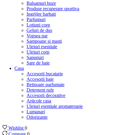
Balsamuri buze
Produse recuperare sportiva
Ingrijire barbati
Parfumuri
Lotiuni corp
Geluri de dus
Vopsea par
Sampoane si masti
Uleiuri esentiale
Uleiuri corp
Sapunuri
Sare de baie
Casa
Accesorii bucatarie
Accesorii baie
Betisoare parfumate
Detergent rufe
Accesorii decorative
Articole casa
Uleiuri esentiale aromaterapie
Lumanari
Odorizante
Wishlist
0
Compare
0