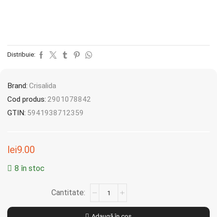
Distribuie:
Brand:
Crisalida
Cod produs:
2901078842
GTIN:
5941938712359
lei
9.00
8 în stoc
Adaugă în coș