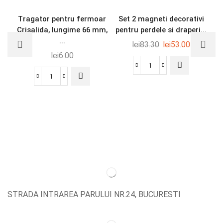
Tragator pentru fermoar
Set 2 magneti decorativi
Crisalida, lungime 66 mm,
pentru perdele si draperi...
...
lei
83.30
lei
53.00
lei
6.00
STRADA INTRAREA PARULUI NR.24, BUCURESTI