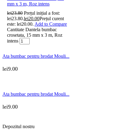
mm x 3 m, Roz intens
lei
23.80
Prețul inițial a fost:
lei23.80.
lei
20.00
Prețul curent
este: lei20.00.
Add to Compare
Cantitate Dantela bumbac
crosetata, 15 mm x 3 m, Roz
intens
Ata bumbac pentru brodat Mouli...
lei
9.00
Ata bumbac pentru brodat Mouli...
lei
9.00
Depozitul nostru