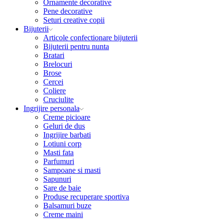
Ornamente decorative
Pene decorative
Seturi creative copii
Bijuterii
Articole confectionare bijuterii
Bijuterii pentru nunta
Bratari
Brelocuri
Brose
Cercei
Coliere
Cruciulite
Ingrijire personala
Creme picioare
Geluri de dus
Ingrijire barbati
Lotiuni corp
Masti fata
Parfumuri
Sampoane si masti
Sapunuri
Sare de baie
Produse recuperare sportiva
Balsamuri buze
Creme maini