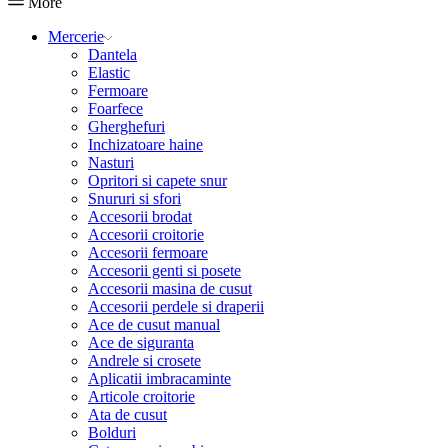
More
Mercerie
Dantela
Elastic
Fermoare
Foarfece
Gherghefuri
Inchizatoare haine
Nasturi
Opritori si capete snur
Snururi si sfori
Accesorii brodat
Accesorii croitorie
Accesorii fermoare
Accesorii genti si posete
Accesorii masina de cusut
Accesorii perdele si draperii
Ace de cusut manual
Ace de siguranta
Andrele si crosete
Aplicatii imbracaminte
Articole croitorie
Ata de cusut
Bolduri