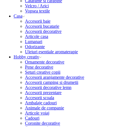
Catarame si carabine
Velcro / Arici
Vopsea textile
Casa
Accesorii baie
Accesorii bucatarie
Accesorii decorative
Articole casa
Lumanari
Odorizante
Uleiuri esentiale aromaterapie
Hobby creativ
Ornamente decorative
Pene decorative
Seturi creative copii
Accesorii aranjamente decorative
Accesorii camping si drumetii
Accesorii decorative lemn
Accesorii prezentare
Accesorii scoala
Ambalaje cadouri
Animale de companie
Articole voiaj
Cadouri
Coronite decorative