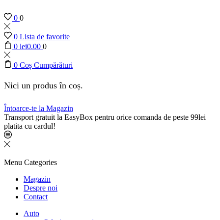
0
0
0
Lista de favorite
0
lei
0.00
0
0
Coș Cumpărături
Nici un produs în coș.
Întoarce-te la Magazin
Transport gratuit la EasyBox pentru orice comanda de peste 99lei
platita cu cardul!
Menu
Categories
Magazin
Despre noi
Contact
Auto