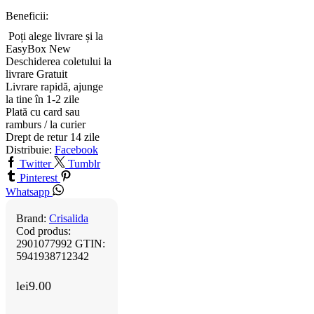
Beneficii:
Poți alege livrare și la
EasyBox
New
Deschiderea coletului la
livrare
Gratuit
Livrare rapidă, ajunge
la tine în 1-2 zile
Plată cu card sau
ramburs / la curier
Drept de retur 14 zile
Distribuie:
Facebook
Twitter
Tumblr
Pinterest
Whatsapp
Brand:
Crisalida
Cod produs:
2901077992
GTIN:
5941938712342
lei
9.00