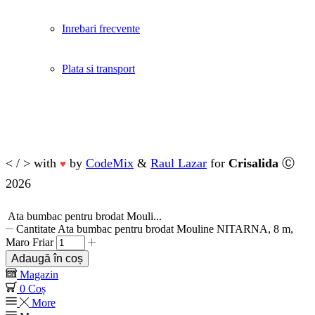
Inrebari frecvente
Plata si transport
< / > with
by
CodeMix
&
Raul Lazar
for
Crisalida
Ⓒ
♥
2026
Ata bumbac pentru brodat Mouli...
Cantitate Ata bumbac pentru brodat Mouline NITARNA, 8 m,
Maro Friar
Adaugă în coș
Magazin
0
Coș
More