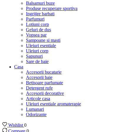
Balsamuri buze
Produse recuperare sportiva
Ingrijire barbati
Parfumuri
Lotiuni corp
Geluri de dus
Vopsea par
Sampoane si masti
Uleiuri esentiale
Uleiuri corp
Sapunuri
Sare de baie
Casa
Accesorii bucatarie
Accesorii baie
Betisoare parfumate
Detergent rufe
Accesorii decorative
Articole casa
Uleiuri esentiale aromaterapie
Lumanari
Odorizante
Wishlist
0
Compare
0