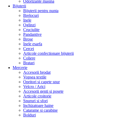
Odorizante masina
Bijuterii
Bijuterii pentru nunta
Brelocuri
Inele
Oglinzi
Cruciulite
Pandantive
Brose
Inele esarfa
Cercei
Articole confectionare bijuterii
Coliere
Bratari
Mercerie
Accesorii brodat
Vopsea textile
Opritori si capete snur
Velcro / Arici
Accesorii genti si posete
Articole croitorie
Snururi si sfori
Inchizatoare haine
Catarame si carabine
Bolduri