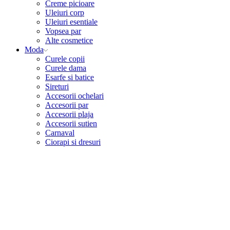
Creme picioare
Uleiuri corp
Uleiuri esentiale
Vopsea par
Alte cosmetice
Moda
Curele copii
Curele dama
Esarfe si batice
Sireturi
Accesorii ochelari
Accesorii par
Accesorii plaja
Accesorii sutien
Carnaval
Ciorapi si dresuri