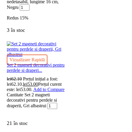
nedetasabil, lungime 16 cm,
Negru
Redus
15%
3 în stoc
Vizualizare Rapidă
Set 2 magneti decorativi pentru
perdele si draperi...
lei
62.10
Prețul inițial a fost:
lei62.10.
lei
53.00
Prețul curent
este: lei53.00.
Add to Compare
Cantitate Set 2 magneti
decorativi pentru perdele si
draperii, Gri albastrui
21 în stoc