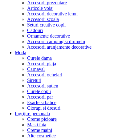
Accesorii prezentare
Articole voiaj
Accesorii decorative lemn
Accesorii scoala
Seturi creative copii
Cadouri
Ornamente decorative
Accesorii camping si drumetii
Accesorii aranjamente decorative
Moda
Curele dama
Accesorii plaja
Carnaval
Accesorii ochelari
Sireturi
Accesorii sutien
Curele copii
Accesorii par
Esarfe si batice
Ciorapi si dresuri
Ingrijire personala
Creme picioare
Masti fata
Creme maini
Alte cosmetice