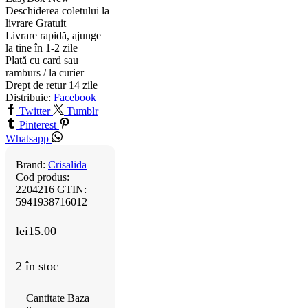
Deschiderea coletului la
livrare
Gratuit
Livrare rapidă, ajunge
la tine în 1-2 zile
Plată cu card sau
ramburs / la curier
Drept de retur 14 zile
Distribuie:
Facebook
Twitter
Tumblr
Pinterest
Whatsapp
Brand:
Crisalida
Cod produs:
2204216
GTIN:
5941938716012
lei
15.00
2 în stoc
Cantitate Baza