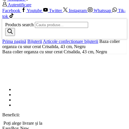
Autentificare
Facebook
Youtube
Twitter
Instagram
Whatssap
Tik-
tok
Products search
Prima pagină
Bijuterii
Articole confectionare bijuterii
Baza colier
organza cu snur cerat Crisalida, 43 cm, Negru
Baza colier organza cu snur cerat Crisalida, 43 cm, Negru
Beneficii:
Poți alege livrare și la
EasyBox
New