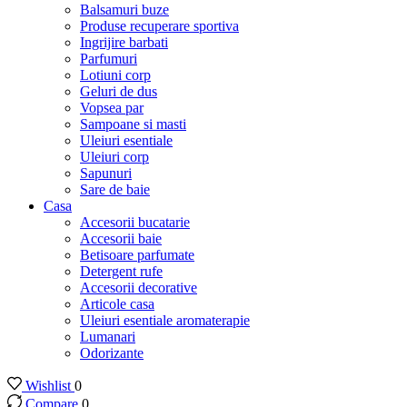
Balsamuri buze
Produse recuperare sportiva
Ingrijire barbati
Parfumuri
Lotiuni corp
Geluri de dus
Vopsea par
Sampoane si masti
Uleiuri esentiale
Uleiuri corp
Sapunuri
Sare de baie
Casa
Accesorii bucatarie
Accesorii baie
Betisoare parfumate
Detergent rufe
Accesorii decorative
Articole casa
Uleiuri esentiale aromaterapie
Lumanari
Odorizante
Wishlist
0
Compare
0