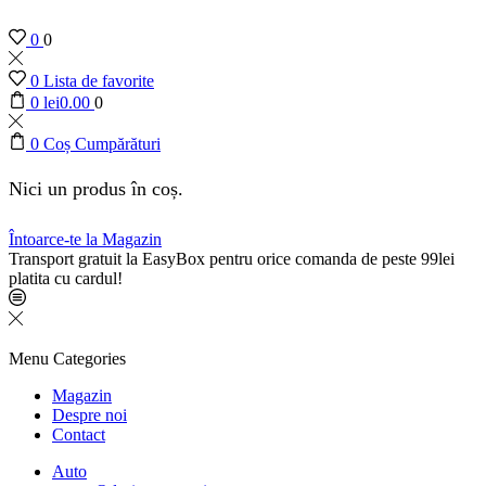
0
0
0
Lista de favorite
0
lei
0.00
0
0
Coș Cumpărături
Nici un produs în coș.
Întoarce-te la Magazin
Transport gratuit la EasyBox pentru orice comanda de peste 99lei
platita cu cardul!
Menu
Categories
Magazin
Despre noi
Contact
Auto