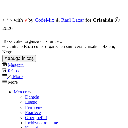
< / > with
by
CodeMix
&
Raul Lazar
for
Crisalida
Ⓒ
♥
2026
Baza colier organza cu snur ce...
Cantitate Baza colier organza cu snur cerat Crisalida, 43 cm,
Negru
Adaugă în coș
Magazin
0
Coș
More
More
Mercerie
Dantela
Elastic
Fermoare
Foarfece
Gherghefuri
Inchizatoare haine
Nasturi