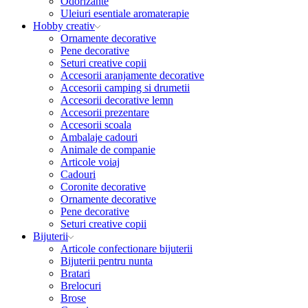
Odorizante
Uleiuri esentiale aromaterapie
Hobby creativ
Ornamente decorative
Pene decorative
Seturi creative copii
Accesorii aranjamente decorative
Accesorii camping si drumetii
Accesorii decorative lemn
Accesorii prezentare
Accesorii scoala
Ambalaje cadouri
Animale de companie
Articole voiaj
Cadouri
Coronite decorative
Ornamente decorative
Pene decorative
Seturi creative copii
Bijuterii
Articole confectionare bijuterii
Bijuterii pentru nunta
Bratari
Brelocuri
Brose