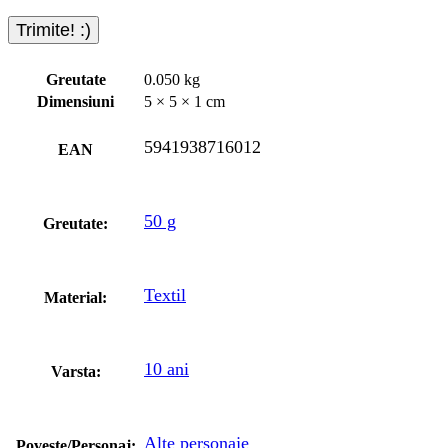
Greutate
0.050 kg
Dimensiuni
5 × 5 × 1 cm
5941938716012
EAN
50 g
Greutate:
Textil
Material:
10 ani
Varsta:
Alte personaje
Poveste/Personaj: