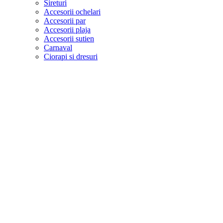
Sireturi
Accesorii ochelari
Accesorii par
Accesorii plaja
Accesorii sutien
Carnaval
Ciorapi si dresuri