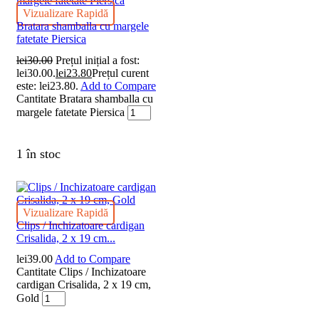
Vizualizare Rapidă
Bratara shamballa cu margele
fatetate Piersica
lei
30.00
Prețul inițial a fost:
lei30.00.
lei
23.80
Prețul curent
este: lei23.80.
Add to Compare
Cantitate Bratara shamballa cu
margele fatetate Piersica
1 în stoc
Vizualizare Rapidă
Clips / Inchizatoare cardigan
Crisalida, 2 x 19 cm...
lei
39.00
Add to Compare
Cantitate Clips / Inchizatoare
cardigan Crisalida, 2 x 19 cm,
Gold