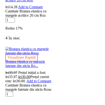
acrilice 20 cm Roz
lei
14.28
Add to Compare
Cantitate Bratara elastica cu
margele acrilice 20 cm Roz
Redus
17%
4 în stoc
Vizualizare Rapidă
Bratara elastica cu margele
fatetate din sticla Ro...
lei
35.97
Prețul inițial a fost:
lei35.97.
lei
30.00
Prețul curent
este: lei30.00.
Add to Compare
Cantitate Bratara elastica cu
margele fatetate din sticla Rosu