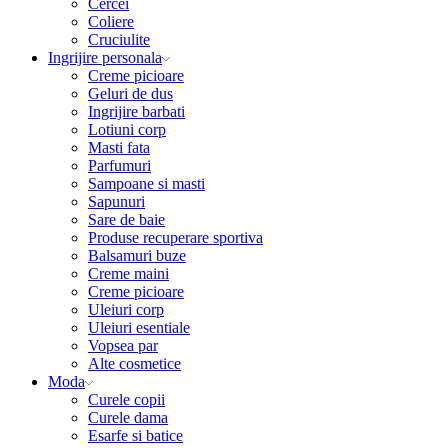
Cercei
Coliere
Cruciulite
Ingrijire personala
Creme picioare
Geluri de dus
Ingrijire barbati
Lotiuni corp
Masti fata
Parfumuri
Sampoane si masti
Sapunuri
Sare de baie
Produse recuperare sportiva
Balsamuri buze
Creme maini
Creme picioare
Uleiuri corp
Uleiuri esentiale
Vopsea par
Alte cosmetice
Moda
Curele copii
Curele dama
Esarfe si batice