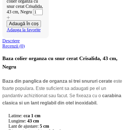
colier organza cu
snur cerat Crisalida,
43 cm, Negru
Adaugă în coș
Adauga la favorite
Descriere
Recenzii (0)
Baza colier organza cu snur cerat Crisalida, 43 cm,
Negru
Baza din panglica de organza si trei snururi cerate
este
foarte populara. Este suficient sa adaugati pe el un
pandantiv achizitionat sau facut. Se fixeaza cu o
carabina
clasica si un lant reglabil din otel inoxidabil.
Latime:
cca 1 cm
Lungime:
43 cm
Lant de ajustare:
5 cm