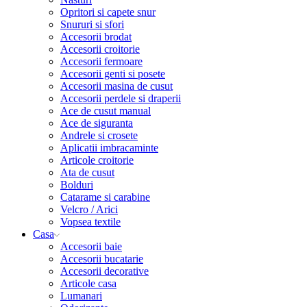
Opritori si capete snur
Snururi si sfori
Accesorii brodat
Accesorii croitorie
Accesorii fermoare
Accesorii genti si posete
Accesorii masina de cusut
Accesorii perdele si draperii
Ace de cusut manual
Ace de siguranta
Andrele si crosete
Aplicatii imbracaminte
Articole croitorie
Ata de cusut
Bolduri
Catarame si carabine
Velcro / Arici
Vopsea textile
Casa
Accesorii baie
Accesorii bucatarie
Accesorii decorative
Articole casa
Lumanari