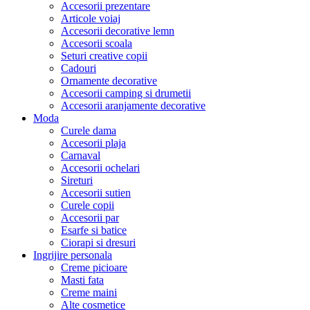
Accesorii prezentare
Articole voiaj
Accesorii decorative lemn
Accesorii scoala
Seturi creative copii
Cadouri
Ornamente decorative
Accesorii camping si drumetii
Accesorii aranjamente decorative
Moda
Curele dama
Accesorii plaja
Carnaval
Accesorii ochelari
Sireturi
Accesorii sutien
Curele copii
Accesorii par
Esarfe si batice
Ciorapi si dresuri
Ingrijire personala
Creme picioare
Masti fata
Creme maini
Alte cosmetice