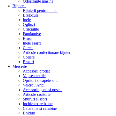
Odorizante masina
Bijuterii
Bijuterii pentru nunta
Brelocuri
Inele
Oglinzi
Cruciulite
Pandantive
Brose
Inele esarfa
Cercei
Articole confectionare bijuterii
Coliere
Bratari
Mercerie
Accesorii brodat
Vopsea textile
Opritori si capete snur
Velcro / Arici
Accesorii genti si posete
Articole croitorie
Snururi si sfori
Inchizatoare haine
Catarame si carabine
Bolduri