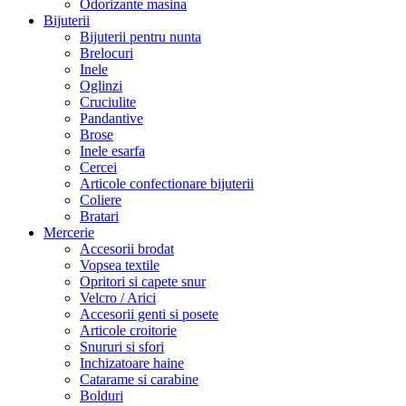
Odorizante masina
Bijuterii
Bijuterii pentru nunta
Brelocuri
Inele
Oglinzi
Cruciulite
Pandantive
Brose
Inele esarfa
Cercei
Articole confectionare bijuterii
Coliere
Bratari
Mercerie
Accesorii brodat
Vopsea textile
Opritori si capete snur
Velcro / Arici
Accesorii genti si posete
Articole croitorie
Snururi si sfori
Inchizatoare haine
Catarame si carabine
Bolduri