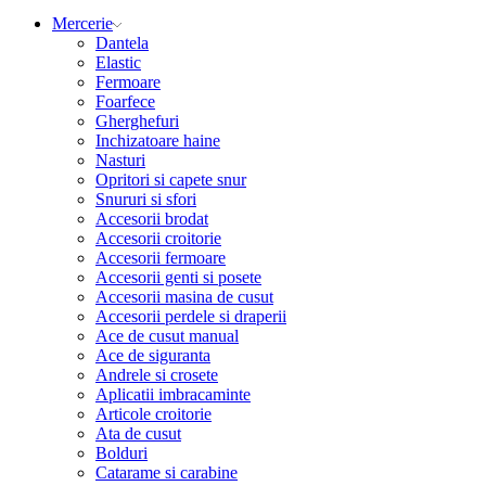
Mercerie
Dantela
Elastic
Fermoare
Foarfece
Gherghefuri
Inchizatoare haine
Nasturi
Opritori si capete snur
Snururi si sfori
Accesorii brodat
Accesorii croitorie
Accesorii fermoare
Accesorii genti si posete
Accesorii masina de cusut
Accesorii perdele si draperii
Ace de cusut manual
Ace de siguranta
Andrele si crosete
Aplicatii imbracaminte
Articole croitorie
Ata de cusut
Bolduri
Catarame si carabine