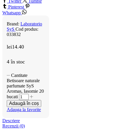
Twitter
Tumblr
Pinterest
Whatsapp
Brand:
Laboratorio
SyS
Cod produs:
033832
lei
14.40
4 în stoc
Cantitate
Betisoare naturale
parfumate SyS
Aromas, Iasomie 20
bucati
Adaugă în coș
Adauga la favorite
Descriere
Recenzii (0)