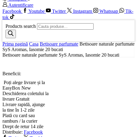
Autentificare
Facebook
Youtube
Twitter
Instagram
Whatssap
Tik-
tok
Products search
Prima pagină
Casa
Betisoare parfumate
Betisoare naturale parfumate
SyS Aromas, Iasomie 20 bucati
Betisoare naturale parfumate SyS Aromas, Iasomie 20 bucati
Beneficii:
Poți alege livrare și la
EasyBox
New
Deschiderea coletului la
livrare
Gratuit
Livrare rapidă, ajunge
la tine în 1-2 zile
Plată cu card sau
ramburs / la curier
Drept de retur 14 zile
Distribuie:
Facebook