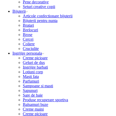
Pene decorative
Seturi creative copii
Bijuterii
Articole confectionare bijuterii
Bijuterii pentru nunta
Bratari
Brelocuri
Brose
Cercei
Coliere
Cruciulite
Ingrijire personala
Creme picioare
Geluri de dus
Ingrijire barbati
Lotiuni corp
Masti fata
Parfumuri
Sampoane si masti
Sapunuri
Sare de baie
Produse recuperare sportiva
Balsamuri buze
Creme maini
Creme picioare