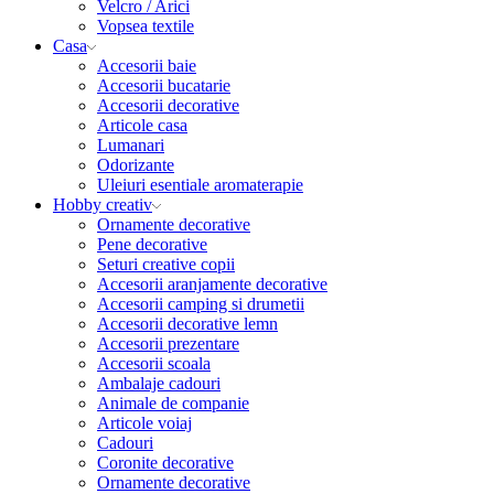
Velcro / Arici
Vopsea textile
Casa
Accesorii baie
Accesorii bucatarie
Accesorii decorative
Articole casa
Lumanari
Odorizante
Uleiuri esentiale aromaterapie
Hobby creativ
Ornamente decorative
Pene decorative
Seturi creative copii
Accesorii aranjamente decorative
Accesorii camping si drumetii
Accesorii decorative lemn
Accesorii prezentare
Accesorii scoala
Ambalaje cadouri
Animale de companie
Articole voiaj
Cadouri
Coronite decorative
Ornamente decorative