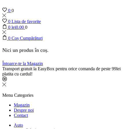
0
0
0
Lista de favorite
0
lei
0.00
0
0
Coș Cumpărături
Nici un produs în coș.
Întoarce-te la Magazin
Transport gratuit la EasyBox pentru orice comanda de peste 99lei
platita cu cardul!
Menu
Categories
Magazin
Despre noi
Contact
Auto