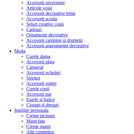
Accesorii prezentare
Articole voiaj
Accesorii decorative lemn
Accesorii scoala
Seturi creative copii
Cadouri
Ornamente decorative
Accesorii camping si drumetii
Accesorii aranjamente decorative
Moda
Curele dama
Accesorii plaja
Carnaval
Accesorii ochelari
Sireturi
Accesorii sutien
Curele copii
Accesorii par
Esarfe si batice
Ciorapi si dresuri
Ingrijire personala
Creme picioare
Masti fata
Creme maini
Alte cosmetice