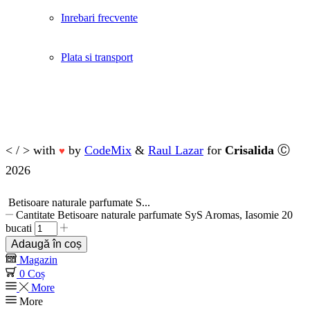
Inrebari frecvente
Plata si transport
< / > with
by
CodeMix
&
Raul Lazar
for
Crisalida
Ⓒ
♥
2026
Betisoare naturale parfumate S...
Cantitate Betisoare naturale parfumate SyS Aromas, Iasomie 20
bucati
Adaugă în coș
Magazin
0
Coș
More
More