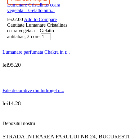
Lumanare Cristalinas ceara
vegetala – Gelatto anti...
lei
22.00
Add to Compare
Cantitate Lumanare Cristalinas
ceara vegetala – Gelatto
antitabac, 25 ore
Lumanare parfumata Chakra in r...
lei
95.20
Bile decorative din hidrogel n...
lei
14.28
Depozitul nostru
STRADA INTRAREA PARULUI NR.24, BUCURESTI