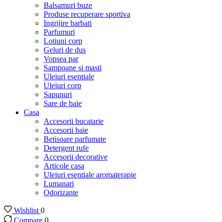
Balsamuri buze
Produse recuperare sportiva
Ingrijire barbati
Parfumuri
Lotiuni corp
Geluri de dus
Vopsea par
Sampoane si masti
Uleiuri esentiale
Uleiuri corp
Sapunuri
Sare de baie
Casa
Accesorii bucatarie
Accesorii baie
Betisoare parfumate
Detergent rufe
Accesorii decorative
Articole casa
Uleiuri esentiale aromaterapie
Lumanari
Odorizante
Wishlist
0
Compare
0