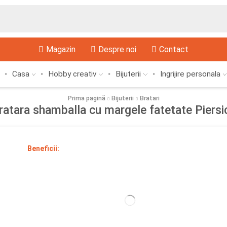
Magazin
Despre noi
Contact
Casa
Hobby creativ
Bijuterii
Ingrijire personala
Prima pagină
Bijuterii
Bratari
ratara shamballa cu margele fatetate Piersi
Beneficii: