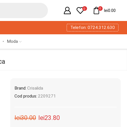
0
0
lei
0.00
Telefon: 0724.312.630
Moda
ca
Brand:
Crisalida
Cod produs:
2209271
lei
30.00
lei
23.80