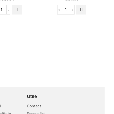
Utile
i
Contact
alitate
Despre Noi