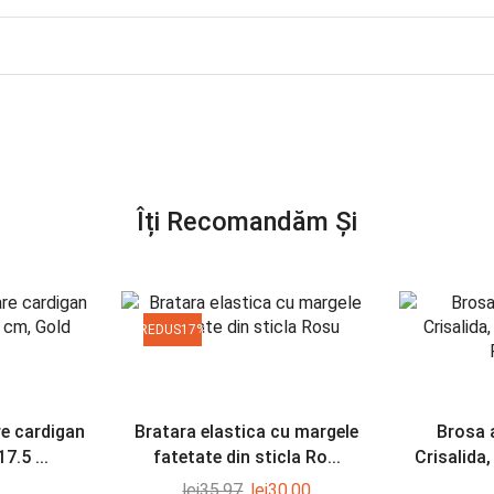
Îți Recomandăm Și
REDUS
17%
re cardigan
Bratara elastica cu margele
Brosa 
7.5 ...
fatetate din sticla Ro...
Crisalida, 
lei
35.97
lei
30.00