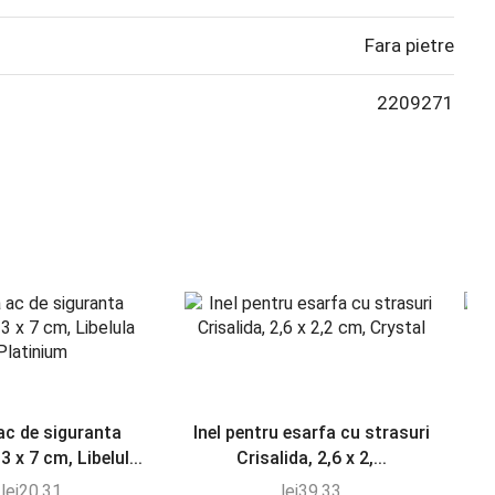
Fara pietre
2209271
ac de siguranta
Inel pentru esarfa cu strasuri
Br
3 x 7 cm, Libelul...
Crisalida, 2,6 x 2,...
lei
20.31
lei
39.33