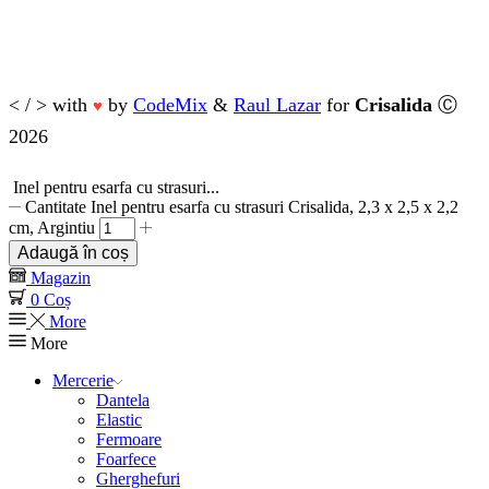
< / > with
by
CodeMix
&
Raul Lazar
for
Crisalida
Ⓒ
♥
2026
Inel pentru esarfa cu strasuri...
Cantitate Inel pentru esarfa cu strasuri Crisalida, 2,3 x 2,5 x 2,2
cm, Argintiu
Adaugă în coș
Magazin
0
Coș
More
More
Mercerie
Dantela
Elastic
Fermoare
Foarfece
Gherghefuri