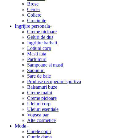
Brose
Cercei
Coliere
Cruciulite
Ingrijire personala
Creme picioare
Geluri de dus
Ingrijire barbati
Lotiuni corp
Masti fata
Parfumuri
Sampoane si masti
Sapunuri
Sare de baie
Produse recuperare sportiva
Balsamuri buze
Creme maini
Creme picioare
Uleiuri corp
Uleiuri esentiale
Vopsea par
Alte cosmetice
Moda
Curele copii
Curele dama