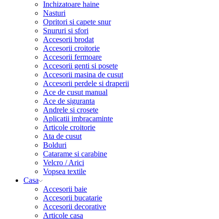
Inchizatoare haine
Nasturi
Opritori si capete snur
Snururi si sfori
Accesorii brodat
Accesorii croitorie
Accesorii fermoare
Accesorii genti si posete
Accesorii masina de cusut
Accesorii perdele si draperii
Ace de cusut manual
Ace de siguranta
Andrele si crosete
Aplicatii imbracaminte
Articole croitorie
Ata de cusut
Bolduri
Catarame si carabine
Velcro / Arici
Vopsea textile
Casa
Accesorii baie
Accesorii bucatarie
Accesorii decorative
Articole casa