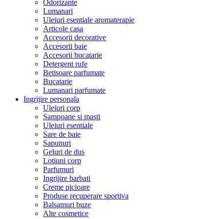
Odorizante
Lumanari
Uleiuri esentiale aromaterapie
Articole casa
Accesorii decorative
Accesorii baie
Accesorii bucatarie
Detergent rufe
Betisoare parfumate
Bucatarie
Lumanari parfumate
Ingrijire personala
Uleiuri corp
Sampoane si masti
Uleiuri esentiale
Sare de baie
Sapunuri
Geluri de dus
Lotiuni corp
Parfumuri
Ingrijire barbati
Creme picioare
Produse recuperare sportiva
Balsamuri buze
Alte cosmetice