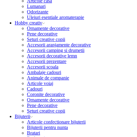
Articole casa
Lumanari
Odorizante
Uleiuri esentiale aromaterapie
Hobby creativ
Ornamente decorative
Pene decorative
Seturi creative copii
Accesorii aranjamente decorative
Accesorii camping si drumetii
Accesorii decorative lemn
Accesorii prezentare
Accesorii scoala
Ambalaje cadouri
Animale de companie
Articole voiaj
Cadouri
Coronite decorative
Ornamente decorative
Pene decorative
Seturi creative copii
Bijuterii
Articole confectionare bijuterii
Bijuterii pentru nunta
Bratari