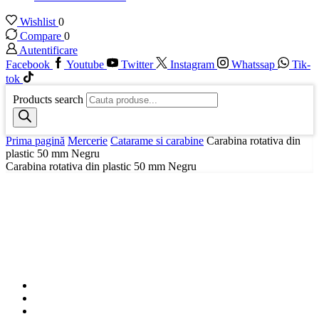
Wishlist
0
Compare
0
Autentificare
Facebook
Youtube
Twitter
Instagram
Whatssap
Tik-
tok
Products search
Prima pagină
Mercerie
Catarame si carabine
Carabina rotativa din
plastic 50 mm Negru
Carabina rotativa din plastic 50 mm Negru