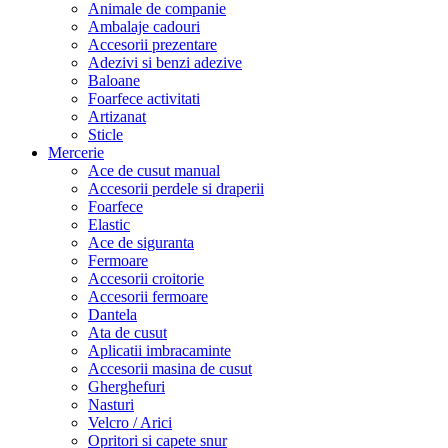
Animale de companie
Ambalaje cadouri
Accesorii prezentare
Adezivi si benzi adezive
Baloane
Foarfece activitati
Artizanat
Sticle
Mercerie
Ace de cusut manual
Accesorii perdele si draperii
Foarfece
Elastic
Ace de siguranta
Fermoare
Accesorii croitorie
Accesorii fermoare
Dantela
Ata de cusut
Aplicatii imbracaminte
Accesorii masina de cusut
Gherghefuri
Nasturi
Velcro / Arici
Opritori si capete snur