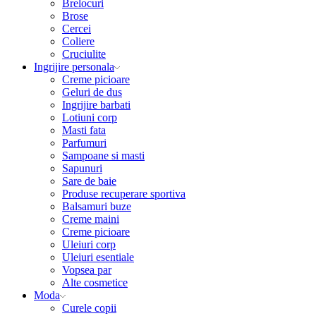
Brelocuri
Brose
Cercei
Coliere
Cruciulite
Ingrijire personala
Creme picioare
Geluri de dus
Ingrijire barbati
Lotiuni corp
Masti fata
Parfumuri
Sampoane si masti
Sapunuri
Sare de baie
Produse recuperare sportiva
Balsamuri buze
Creme maini
Creme picioare
Uleiuri corp
Uleiuri esentiale
Vopsea par
Alte cosmetice
Moda
Curele copii