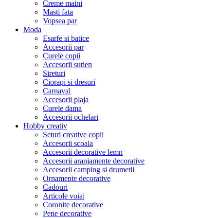
Creme maini
Masti fata
Vopsea par
Moda
Esarfe si batice
Accesorii par
Curele copii
Accesorii sutien
Sireturi
Ciorapi si dresuri
Carnaval
Accesorii plaja
Curele dama
Accesorii ochelari
Hobby creativ
Seturi creative copii
Accesorii scoala
Accesorii decorative lemn
Accesorii aranjamente decorative
Accesorii camping si drumetii
Ornamente decorative
Cadouri
Articole voiaj
Coronite decorative
Pene decorative