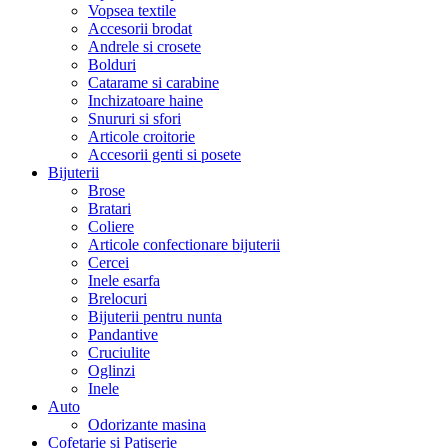
Vopsea textile
Accesorii brodat
Andrele si crosete
Bolduri
Catarame si carabine
Inchizatoare haine
Snururi si sfori
Articole croitorie
Accesorii genti si posete
Bijuterii
Brose
Bratari
Coliere
Articole confectionare bijuterii
Cercei
Inele esarfa
Brelocuri
Bijuterii pentru nunta
Pandantive
Cruciulite
Oglinzi
Inele
Auto
Odorizante masina
Cofetarie si Patiserie