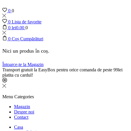
0
0
0
Lista de favorite
0
lei
0.00
0
0
Coș Cumpărături
Nici un produs în coș.
Întoarce-te la Magazin
Transport gratuit la EasyBox pentru orice comanda de peste 99lei
platita cu cardul!
Menu
Categories
Magazin
Despre noi
Contact
Casa