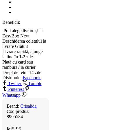
Beneficii:
Poți alege livrare și la
EasyBox
New
Deschiderea coletului la
livrare
Gratuit
Livrare rapidă, ajunge
la tine în 1-2 zile
Plată cu card sau
ramburs / la curier
Drept de retur 14 zile
Distribuie:
Facebook
Twitter
Tumblr
Pinterest
Whatsapp
Brand:
Crisalida
Cod produs:
8905584
lei
5.95