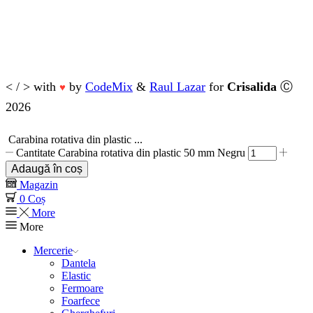
< / > with
by
CodeMix
&
Raul Lazar
for
Crisalida
Ⓒ
♥
2026
Carabina rotativa din plastic ...
Cantitate Carabina rotativa din plastic 50 mm Negru
Adaugă în coș
Magazin
0
Coș
More
More
Mercerie
Dantela
Elastic
Fermoare
Foarfece