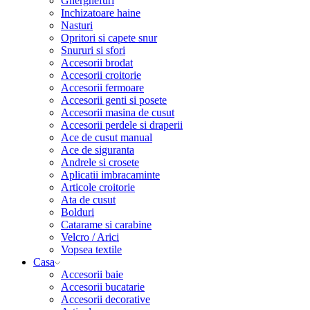
Gherghefuri
Inchizatoare haine
Nasturi
Opritori si capete snur
Snururi si sfori
Accesorii brodat
Accesorii croitorie
Accesorii fermoare
Accesorii genti si posete
Accesorii masina de cusut
Accesorii perdele si draperii
Ace de cusut manual
Ace de siguranta
Andrele si crosete
Aplicatii imbracaminte
Articole croitorie
Ata de cusut
Bolduri
Catarame si carabine
Velcro / Arici
Vopsea textile
Casa
Accesorii baie
Accesorii bucatarie
Accesorii decorative