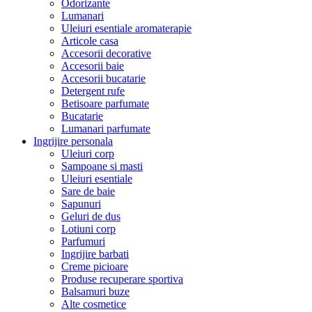
Odorizante
Lumanari
Uleiuri esentiale aromaterapie
Articole casa
Accesorii decorative
Accesorii baie
Accesorii bucatarie
Detergent rufe
Betisoare parfumate
Bucatarie
Lumanari parfumate
Ingrijire personala
Uleiuri corp
Sampoane si masti
Uleiuri esentiale
Sare de baie
Sapunuri
Geluri de dus
Lotiuni corp
Parfumuri
Ingrijire barbati
Creme picioare
Produse recuperare sportiva
Balsamuri buze
Alte cosmetice