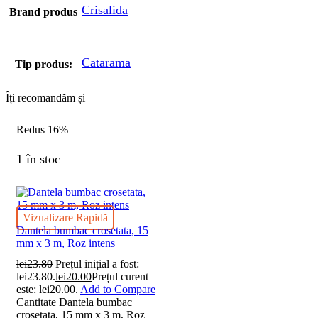
Crisalida
Brand produs
Catarama
Tip produs:
Îți recomandăm și
Redus
16%
1 în stoc
Vizualizare Rapidă
Dantela bumbac crosetata, 15
mm x 3 m, Roz intens
lei
23.80
Prețul inițial a fost:
lei23.80.
lei
20.00
Prețul curent
este: lei20.00.
Add to Compare
Cantitate Dantela bumbac
crosetata, 15 mm x 3 m, Roz