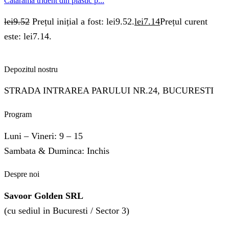
Catarama trident din plastic p...
lei
9.52
Prețul inițial a fost: lei9.52.
lei
7.14
Prețul curent
este: lei7.14.
Depozitul nostru
STRADA INTRAREA PARULUI NR.24, BUCURESTI
Program
Luni – Vineri: 9 – 15
Sambata & Duminca: Inchis
Despre noi
Savoor Golden SRL
(cu sediul in Bucuresti / Sector 3)