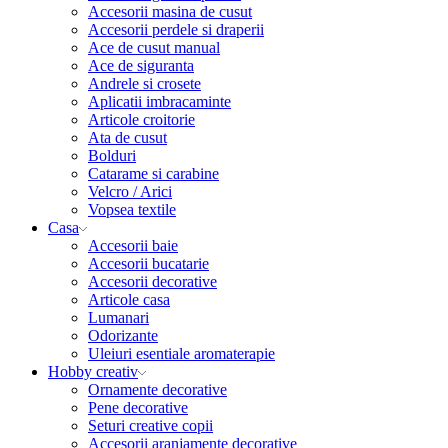
Accesorii masina de cusut
Accesorii perdele si draperii
Ace de cusut manual
Ace de siguranta
Andrele si crosete
Aplicatii imbracaminte
Articole croitorie
Ata de cusut
Bolduri
Catarame si carabine
Velcro / Arici
Vopsea textile
Casa
Accesorii baie
Accesorii bucatarie
Accesorii decorative
Articole casa
Lumanari
Odorizante
Uleiuri esentiale aromaterapie
Hobby creativ
Ornamente decorative
Pene decorative
Seturi creative copii
Accesorii aranjamente decorative