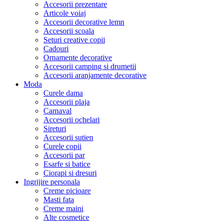
Accesorii prezentare
Articole voiaj
Accesorii decorative lemn
Accesorii scoala
Seturi creative copii
Cadouri
Ornamente decorative
Accesorii camping si drumetii
Accesorii aranjamente decorative
Moda
Curele dama
Accesorii plaja
Carnaval
Accesorii ochelari
Sireturi
Accesorii sutien
Curele copii
Accesorii par
Esarfe si batice
Ciorapi si dresuri
Ingrijire personala
Creme picioare
Masti fata
Creme maini
Alte cosmetice