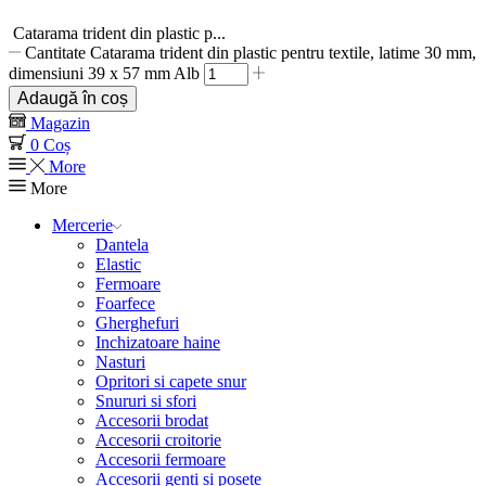
Catarama trident din plastic p...
Cantitate Catarama trident din plastic pentru textile, latime 30 mm,
dimensiuni 39 x 57 mm Alb
Adaugă în coș
Magazin
0
Coș
More
More
Mercerie
Dantela
Elastic
Fermoare
Foarfece
Gherghefuri
Inchizatoare haine
Nasturi
Opritori si capete snur
Snururi si sfori
Accesorii brodat
Accesorii croitorie
Accesorii fermoare
Accesorii genti si posete