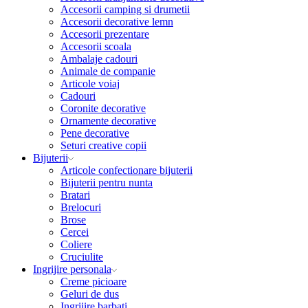
Accesorii camping si drumetii
Accesorii decorative lemn
Accesorii prezentare
Accesorii scoala
Ambalaje cadouri
Animale de companie
Articole voiaj
Cadouri
Coronite decorative
Ornamente decorative
Pene decorative
Seturi creative copii
Bijuterii
Articole confectionare bijuterii
Bijuterii pentru nunta
Bratari
Brelocuri
Brose
Cercei
Coliere
Cruciulite
Ingrijire personala
Creme picioare
Geluri de dus
Ingrijire barbati