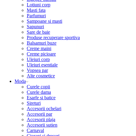
Lotiuni corp
Masti fata
Parfumuri
Sampoane si masti
Sapunuri
Sare de baie
Produse recuperare sportiva
Balsamuri buze
Creme maini
Creme picioare
Uleiuri corp
Uleiuri esentiale
Vopsea par
Alte cosmetice
Moda
Curele copii
Curele dama
Esarfe si batice
Sireturi
Accesorii ochelari
Accesorii par
Accesorii plaja
Accesorii sutien
Carnaval
Ciorapi si dresuri