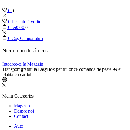
0
0
0
Lista de favorite
0
lei
0.00
0
0
Coș Cumpărături
Nici un produs în coș.
Întoarce-te la Magazin
Transport gratuit la EasyBox pentru orice comanda de peste 99lei
platita cu cardul!
Menu
Categories
Magazin
Despre noi
Contact
Auto