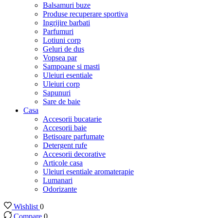
Balsamuri buze
Produse recuperare sportiva
Ingrijire barbati
Parfumuri
Lotiuni corp
Geluri de dus
Vopsea par
Sampoane si masti
Uleiuri esentiale
Uleiuri corp
Sapunuri
Sare de baie
Casa
Accesorii bucatarie
Accesorii baie
Betisoare parfumate
Detergent rufe
Accesorii decorative
Articole casa
Uleiuri esentiale aromaterapie
Lumanari
Odorizante
Wishlist
0
Compare
0