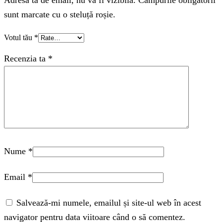
Adresa ta de email, nu va fi vizibila. Câmpurile obligatorii
sunt marcate cu o steluță roșie.
Votul tău
*
Recenzia ta
*
Nume
*
Email
*
Salvează-mi numele, emailul și site-ul web în acest
navigator pentru data viitoare când o să comentez.