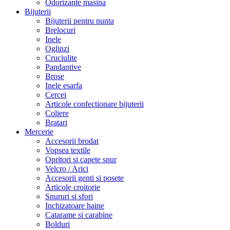
Odorizante masina
Bijuterii
Bijuterii pentru nunta
Brelocuri
Inele
Oglinzi
Cruciulite
Pandantive
Brose
Inele esarfa
Cercei
Articole confectionare bijuterii
Coliere
Bratari
Mercerie
Accesorii brodat
Vopsea textile
Opritori si capete snur
Velcro / Arici
Accesorii genti si posete
Articole croitorie
Snururi si sfori
Inchizatoare haine
Catarame si carabine
Bolduri