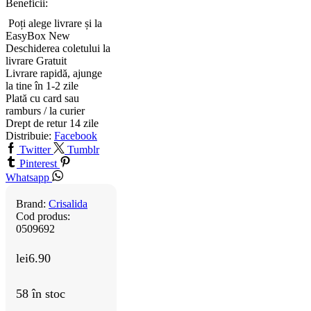
Beneficii:
Poți alege livrare și la
EasyBox
New
Deschiderea coletului la
livrare
Gratuit
Livrare rapidă, ajunge
la tine în 1-2 zile
Plată cu card sau
ramburs / la curier
Drept de retur 14 zile
Distribuie:
Facebook
Twitter
Tumblr
Pinterest
Whatsapp
Brand:
Crisalida
Cod produs:
0509692
lei
6.90
58 în stoc