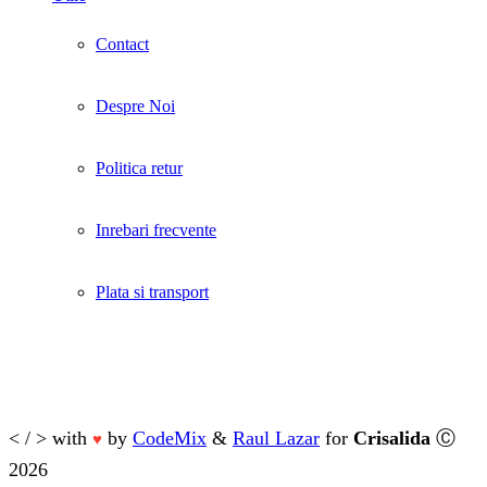
Contact
Despre Noi
Politica retur
Inrebari frecvente
Plata si transport
< / > with
by
CodeMix
&
Raul Lazar
for
Crisalida
Ⓒ
♥
2026