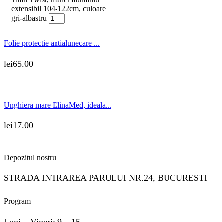
extensibil 104-122cm, culoare
gri-albastru
Folie protectie antialunecare ...
lei
65.00
Unghiera mare ElinaMed, ideala...
lei
17.00
Depozitul nostru
STRADA INTRAREA PARULUI NR.24, BUCURESTI
Program
Luni – Vineri: 9 – 15