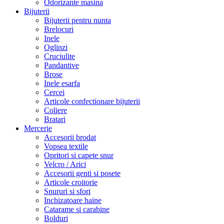
Odorizante masina
Bijuterii
Bijuterii pentru nunta
Brelocuri
Inele
Oglinzi
Cruciulite
Pandantive
Brose
Inele esarfa
Cercei
Articole confectionare bijuterii
Coliere
Bratari
Mercerie
Accesorii brodat
Vopsea textile
Opritori si capete snur
Velcro / Arici
Accesorii genti si posete
Articole croitorie
Snururi si sfori
Inchizatoare haine
Catarame si carabine
Bolduri