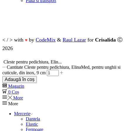
Plata si transport
< / > with
by
CodeMix
&
Raul Lazar
for
Crisalida
Ⓒ
♥
2026
Cleste pentru pedichiura, Elin...
Cantitate Cleste pentru pedichiura, ElinaMed, pentru unghii si
cuticule, din inox, 9 cm
Adaugă în coș
Magazin
0
Coș
More
More
Mercerie
Dantela
Elastic
Fermoare