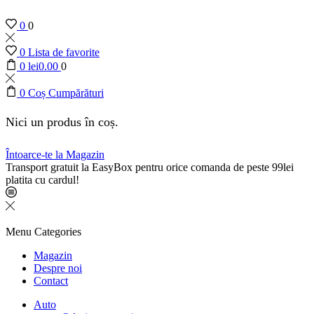
0
0
0
Lista de favorite
0
lei
0.00
0
0
Coș Cumpărături
Nici un produs în coș.
Întoarce-te la Magazin
Transport gratuit la EasyBox pentru orice comanda de peste 99lei
platita cu cardul!
Menu
Categories
Magazin
Despre noi
Contact
Auto