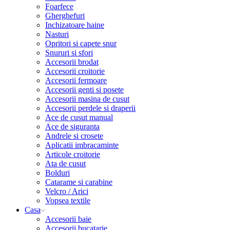
Foarfece
Gherghefuri
Inchizatoare haine
Nasturi
Opritori si capete snur
Snururi si sfori
Accesorii brodat
Accesorii croitorie
Accesorii fermoare
Accesorii genti si posete
Accesorii masina de cusut
Accesorii perdele si draperii
Ace de cusut manual
Ace de siguranta
Andrele si crosete
Aplicatii imbracaminte
Articole croitorie
Ata de cusut
Bolduri
Catarame si carabine
Velcro / Arici
Vopsea textile
Casa
Accesorii baie
Accesorii bucatarie