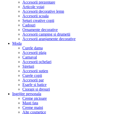
Accesorii prezentare
Articole voiaj
Accesorii decorative lemn
Accesorii scoala
Seturi creative copii
Cadouri
Ornamente decorative
Accesorii camping si drumetii
Accesorii aranjamente decorative
Moda
Curele dama
Accesorii plaja
Carnaval
Accesorii ochelari
Sireturi
Accesorii sutien
Curele copii
Accesorii par
Esarfe si batice
Ciorapi si dresuri
Ingrijire personala
Creme picioare
Masti fata
Creme maini
Alte cosmetice