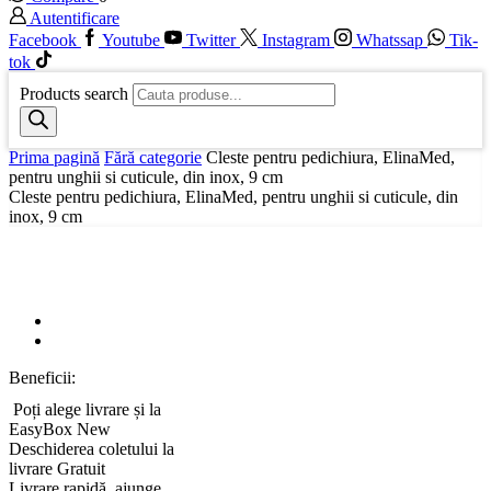
Autentificare
Facebook
Youtube
Twitter
Instagram
Whatssap
Tik-
tok
Products search
Prima pagină
Fără categorie
Cleste pentru pedichiura, ElinaMed,
pentru unghii si cuticule, din inox, 9 cm
Cleste pentru pedichiura, ElinaMed, pentru unghii si cuticule, din
inox, 9 cm
Beneficii:
Poți alege livrare și la
EasyBox
New
Deschiderea coletului la
livrare
Gratuit
Livrare rapidă, ajunge