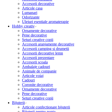
Accesorii decorative
Articole casa
Lumanari
Odorizante
Uleiuri esentiale aromaterapie
Hobby creativ
Ornamente decorative
Pene decorative
Seturi creative copii
Accesorii aranjamente decorative
Accesorii camping si drumetii
Accesorii decorative lemn
Accesorii prezentare
Accesorii scoala
Ambalaje cadouri
Animale de companie
Articole voiaj
Cadouri
Coronite decorative
Ornamente decorative
Pene decorative
Seturi creative copii
Bijuterii
Articole confectionare bijuterii
Bijuterii pentru nunta