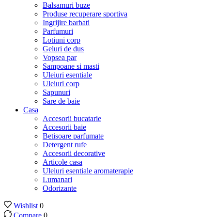
Balsamuri buze
Produse recuperare sportiva
Ingrijire barbati
Parfumuri
Lotiuni corp
Geluri de dus
Vopsea par
Sampoane si masti
Uleiuri esentiale
Uleiuri corp
Sapunuri
Sare de baie
Casa
Accesorii bucatarie
Accesorii baie
Betisoare parfumate
Detergent rufe
Accesorii decorative
Articole casa
Uleiuri esentiale aromaterapie
Lumanari
Odorizante
Wishlist
0
Compare
0