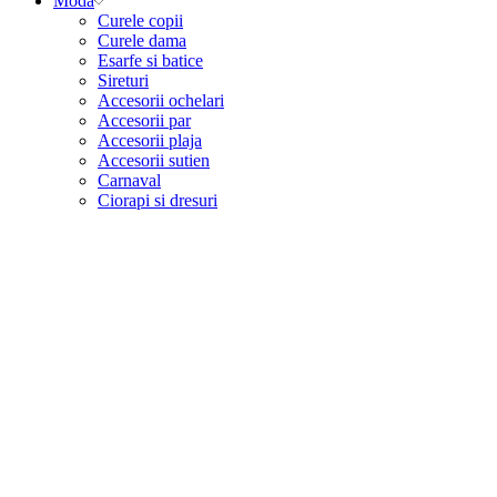
Moda
Curele copii
Curele dama
Esarfe si batice
Sireturi
Accesorii ochelari
Accesorii par
Accesorii plaja
Accesorii sutien
Carnaval
Ciorapi si dresuri