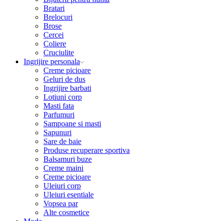
Bratari
Brelocuri
Brose
Cercei
Coliere
Cruciulite
Ingrijire personala
Creme picioare
Geluri de dus
Ingrijire barbati
Lotiuni corp
Masti fata
Parfumuri
Sampoane si masti
Sapunuri
Sare de baie
Produse recuperare sportiva
Balsamuri buze
Creme maini
Creme picioare
Uleiuri corp
Uleiuri esentiale
Vopsea par
Alte cosmetice