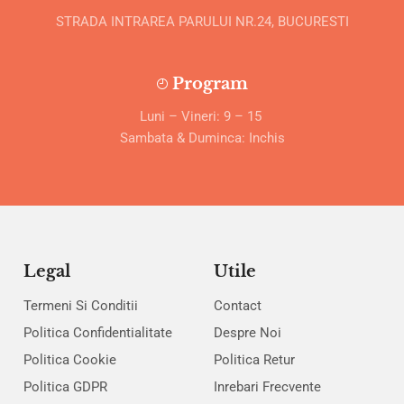
STRADA INTRAREA PARULUI NR.24, BUCURESTI
Program
Luni – Vineri: 9 – 15
Sambata & Duminca: Inchis
Legal
Utile
Termeni Si Conditii
Contact
Politica Confidentialitate
Despre Noi
Politica Cookie
Politica Retur
Politica GDPR
Inrebari Frecvente