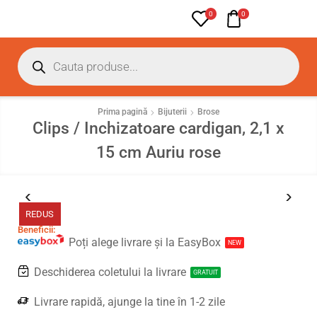
0
0
Prima pagină
Bijuterii
Brose
Clips / Inchizatoare cardigan, 2,1 x
15 cm Auriu rose
REDUS
Beneficii:
Poți alege livrare și la EasyBox
NEW
Deschiderea coletului la livrare
GRATUIT
Livrare rapidă, ajunge la tine în 1-2 zile