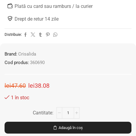
Plată cu card sau ramburs / la curier
Drept de retur 14 zile
Distribuie:
Brand:
Crisalida
Cod produs:
360690
lei
47.60
lei
38.08
1 în stoc
Adaugă în coș