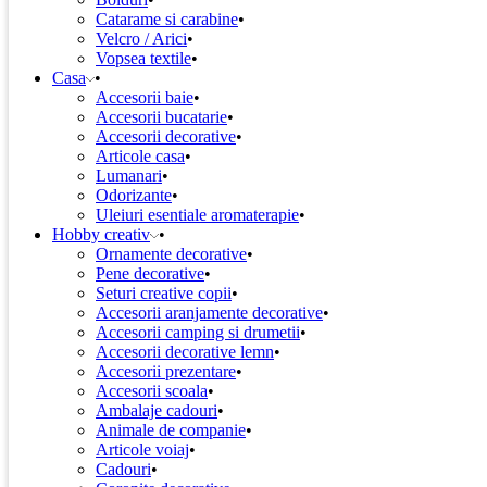
Catarame si carabine
Velcro / Arici
Vopsea textile
Casa
Accesorii baie
Accesorii bucatarie
Accesorii decorative
Articole casa
Lumanari
Odorizante
Uleiuri esentiale aromaterapie
Hobby creativ
Ornamente decorative
Pene decorative
Seturi creative copii
Accesorii aranjamente decorative
Accesorii camping si drumetii
Accesorii decorative lemn
Accesorii prezentare
Accesorii scoala
Ambalaje cadouri
Animale de companie
Articole voiaj
Cadouri