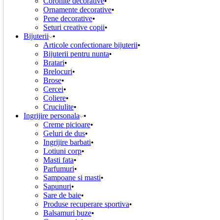
Coronite decorative
Ornamente decorative
Pene decorative
Seturi creative copii
Bijuterii
Articole confectionare bijuterii
Bijuterii pentru nunta
Bratari
Brelocuri
Brose
Cercei
Coliere
Cruciulite
Ingrijire personala
Creme picioare
Geluri de dus
Ingrijire barbati
Lotiuni corp
Masti fata
Parfumuri
Sampoane si masti
Sapunuri
Sare de baie
Produse recuperare sportiva
Balsamuri buze