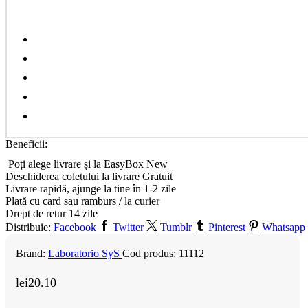
Beneficii:
Poți alege livrare și la EasyBox
New
Deschiderea coletului la livrare
Gratuit
Livrare rapidă, ajunge la tine în 1-2 zile
Plată cu card sau ramburs / la curier
Drept de retur 14 zile
Distribuie:
Facebook
Twitter
Tumblr
Pinterest
Whatsapp
Brand:
Laboratorio SyS
Cod produs:
11112
lei
20.10