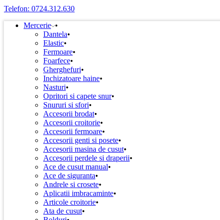
Telefon: 0724.312.630
Mercerie
Dantela
Elastic
Fermoare
Foarfece
Gherghefuri
Inchizatoare haine
Nasturi
Opritori si capete snur
Snururi si sfori
Accesorii brodat
Accesorii croitorie
Accesorii fermoare
Accesorii genti si posete
Accesorii masina de cusut
Accesorii perdele si draperii
Ace de cusut manual
Ace de siguranta
Andrele si crosete
Aplicatii imbracaminte
Articole croitorie
Ata de cusut
Bolduri