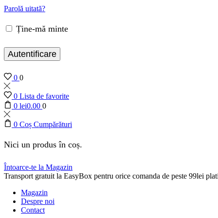
Parolă uitată?
Ține-mă minte
Autentificare
0
0
0
Lista de favorite
0
lei
0.00
0
0
Coș Cumpărături
Nici un produs în coș.
Întoarce-te la Magazin
Transport gratuit la EasyBox pentru orice comanda de peste 99lei plati
Magazin
Despre noi
Contact