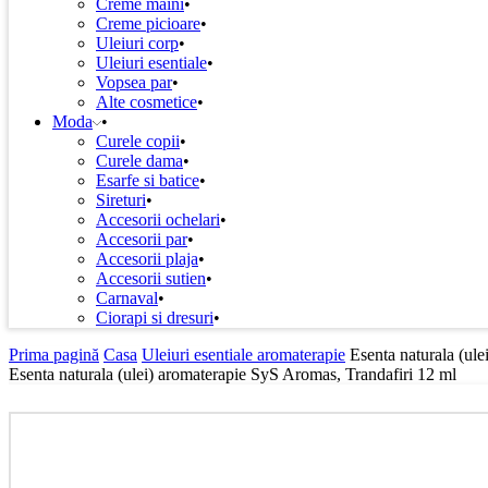
Creme maini
Creme picioare
Uleiuri corp
Uleiuri esentiale
Vopsea par
Alte cosmetice
Moda
Curele copii
Curele dama
Esarfe si batice
Sireturi
Accesorii ochelari
Accesorii par
Accesorii plaja
Accesorii sutien
Carnaval
Ciorapi si dresuri
Prima pagină
Casa
Uleiuri esentiale aromaterapie
Esenta naturala (ul
Esenta naturala (ulei) aromaterapie SyS Aromas, Trandafiri 12 ml