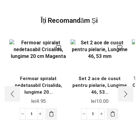
Îți Recomandăm Și
Fermoar spiralat
Set 2 ace de cusut
T
nedetasabil Crisalida,
pentru pielarie, Lungime
Cr
lungime 20...
46, 53...
lei
4.95
lei
10.00