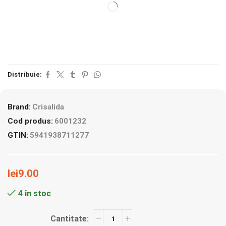
Distribuie:
Brand:
Crisalida
Cod produs:
6001232
GTIN:
5941938711277
lei
9.00
4 în stoc