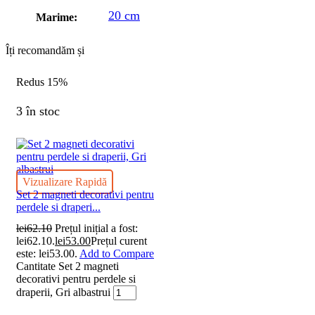
20 cm
Marime:
Îți recomandăm și
Redus
15%
3 în stoc
Vizualizare Rapidă
Set 2 magneti decorativi pentru
perdele si draperi...
lei
62.10
Prețul inițial a fost:
lei62.10.
lei
53.00
Prețul curent
este: lei53.00.
Add to Compare
Cantitate Set 2 magneti
decorativi pentru perdele si
draperii, Gri albastrui