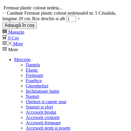
Fermoar plastic colorat nedeta...
Cantitate Fermoar plastic colorat nedetasabil nr. 5 Crisalida,
lungime 20 cm, Roz deschis si alb
Adaugă în coș
Magazin
0
Coș
More
More
Mercerie
Dantela
Elastic
Fermoare
Foarfece
Gherghefuri
Inchizatoare haine
Nasturi
Opritori si capete snur
Snururi si sfori
Accesorii brodat
Accesorii croitorie
Accesorii fermoare
Accesorii genti si posete