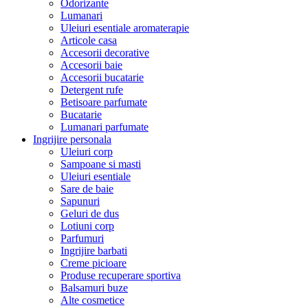
Odorizante
Lumanari
Uleiuri esentiale aromaterapie
Articole casa
Accesorii decorative
Accesorii baie
Accesorii bucatarie
Detergent rufe
Betisoare parfumate
Bucatarie
Lumanari parfumate
Ingrijire personala
Uleiuri corp
Sampoane si masti
Uleiuri esentiale
Sare de baie
Sapunuri
Geluri de dus
Lotiuni corp
Parfumuri
Ingrijire barbati
Creme picioare
Produse recuperare sportiva
Balsamuri buze
Alte cosmetice