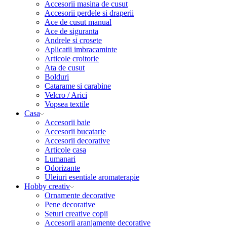
Accesorii masina de cusut
Accesorii perdele si draperii
Ace de cusut manual
Ace de siguranta
Andrele si crosete
Aplicatii imbracaminte
Articole croitorie
Ata de cusut
Bolduri
Catarame si carabine
Velcro / Arici
Vopsea textile
Casa
Accesorii baie
Accesorii bucatarie
Accesorii decorative
Articole casa
Lumanari
Odorizante
Uleiuri esentiale aromaterapie
Hobby creativ
Ornamente decorative
Pene decorative
Seturi creative copii
Accesorii aranjamente decorative