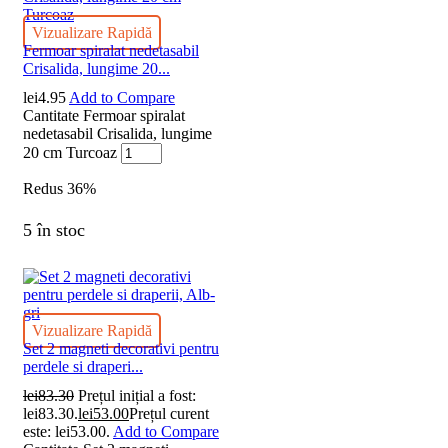
Vizualizare Rapidă
Fermoar spiralat nedetasabil
Crisalida, lungime 20...
lei
4.95
Add to Compare
Cantitate Fermoar spiralat
nedetasabil Crisalida, lungime
20 cm Turcoaz
Redus
36%
5 în stoc
Vizualizare Rapidă
Set 2 magneti decorativi pentru
perdele si draperi...
lei
83.30
Prețul inițial a fost:
lei83.30.
lei
53.00
Prețul curent
este: lei53.00.
Add to Compare