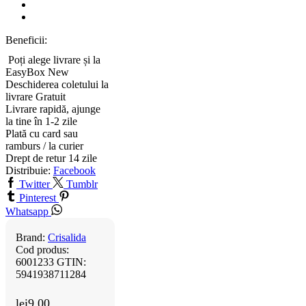
Beneficii:
Poți alege livrare și la
EasyBox
New
Deschiderea coletului la
livrare
Gratuit
Livrare rapidă, ajunge
la tine în 1-2 zile
Plată cu card sau
ramburs / la curier
Drept de retur 14 zile
Distribuie:
Facebook
Twitter
Tumblr
Pinterest
Whatsapp
Brand:
Crisalida
Cod produs:
6001233
GTIN:
5941938711284
lei
9.00