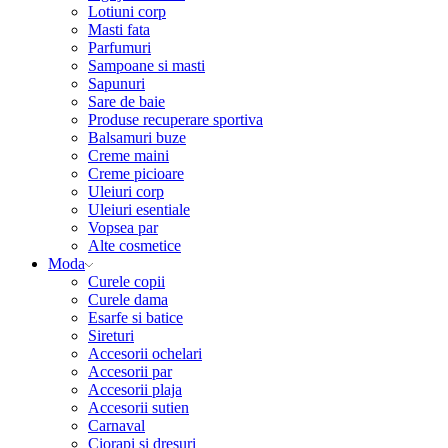
Lotiuni corp
Masti fata
Parfumuri
Sampoane si masti
Sapunuri
Sare de baie
Produse recuperare sportiva
Balsamuri buze
Creme maini
Creme picioare
Uleiuri corp
Uleiuri esentiale
Vopsea par
Alte cosmetice
Moda
Curele copii
Curele dama
Esarfe si batice
Sireturi
Accesorii ochelari
Accesorii par
Accesorii plaja
Accesorii sutien
Carnaval
Ciorapi si dresuri