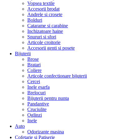
Vopsea textile
Accesorii brodat
Andrele si crosete
Bolduri
Catarame si carabine
Inchizatoare haine
Snururi si sfori
Articole croitorie
Accesorii genti si posete
Bijuterii
Brose
Bratari
Coliere
Articole confectionare bijuterii
Cercei
Inele esarfa
Brelocuri
Bijuterii pentru nunta
Pandantive
Cruciulite
Oglinzi
Inele
Auto
Odorizante masina
Cofetarie si Patiserie