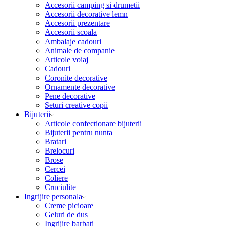
Accesorii camping si drumetii
Accesorii decorative lemn
Accesorii prezentare
Accesorii scoala
Ambalaje cadouri
Animale de companie
Articole voiaj
Cadouri
Coronite decorative
Ornamente decorative
Pene decorative
Seturi creative copii
Bijuterii
Articole confectionare bijuterii
Bijuterii pentru nunta
Bratari
Brelocuri
Brose
Cercei
Coliere
Cruciulite
Ingrijire personala
Creme picioare
Geluri de dus
Ingrijire barbati