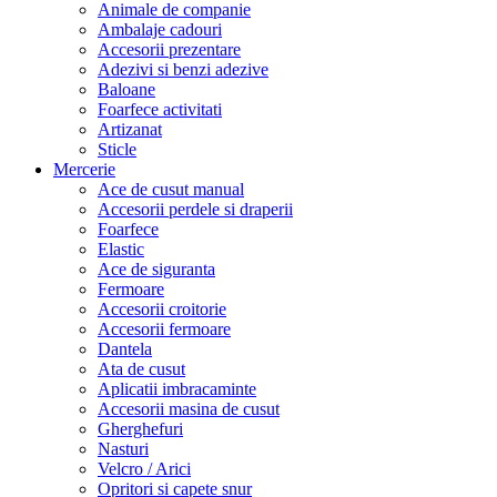
Animale de companie
Ambalaje cadouri
Accesorii prezentare
Adezivi si benzi adezive
Baloane
Foarfece activitati
Artizanat
Sticle
Mercerie
Ace de cusut manual
Accesorii perdele si draperii
Foarfece
Elastic
Ace de siguranta
Fermoare
Accesorii croitorie
Accesorii fermoare
Dantela
Ata de cusut
Aplicatii imbracaminte
Accesorii masina de cusut
Gherghefuri
Nasturi
Velcro / Arici
Opritori si capete snur