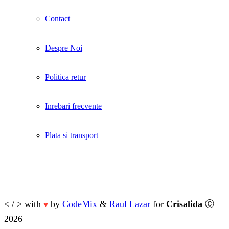
Contact
Despre Noi
Politica retur
Inrebari frecvente
Plata si transport
< / > with
by
CodeMix
&
Raul Lazar
for
Crisalida
Ⓒ
♥
2026