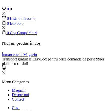
0
0
0
Lista de favorite
0
lei
0.00
0
0
Coș Cumpărături
Nici un produs în coș.
Întoarce-te la Magazin
Transport gratuit la EasyBox pentru orice comanda de peste 99lei
platita cu cardul!
Menu
Categories
Magazin
Despre noi
Contact
Casa