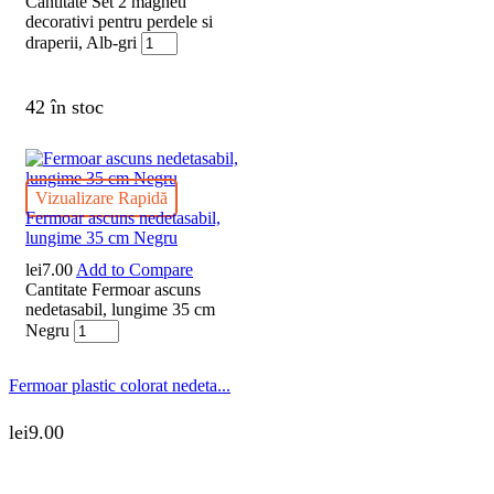
Cantitate Set 2 magneti
decorativi pentru perdele si
draperii, Alb-gri
42 în stoc
Vizualizare Rapidă
Fermoar ascuns nedetasabil,
lungime 35 cm Negru
lei
7.00
Add to Compare
Cantitate Fermoar ascuns
nedetasabil, lungime 35 cm
Negru
Fermoar plastic colorat nedeta...
lei
9.00