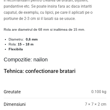
Il recomandam pentru crearea de bratari, bijuterii,
pandantive etc. Se poate insira fara ac daca intariti
capatul, de exemplu, cu lipici, pe care il aplicati pe o
portiune de 2-3 cm si il lasati sa se usuce.
Rola are diametrul de 68 mm si inaltimea de 15 mm.
Diametru:
0,6 mm
Rola:
15 – 18 m
Flexibila
Compozitie: nailon
Tehnica: confectionare bratari
Greutate
0.100 kg
Dimensiuni
7 × 7 × 2 cm