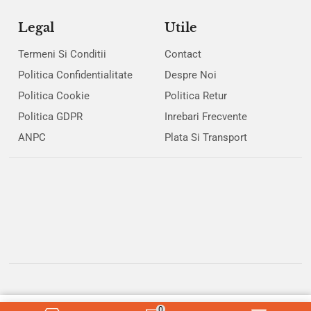
Legal
Utile
Termeni Si Conditii
Contact
Politica Confidentialitate
Despre Noi
Politica Cookie
Politica Retur
Politica GDPR
Inrebari Frecvente
ANPC
Plata Si Transport
♥
< / > with
by
CodeMix
&
Raul Lazar
for
Crisalida
Ⓒ 2026
0