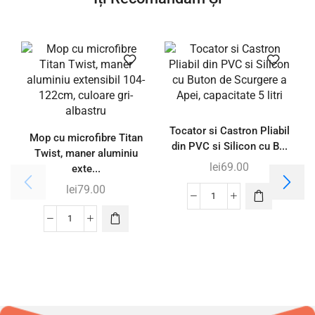
Tocator si Castron Pliabil
S
Mop cu microfibre Titan
din PVC si Silicon cu B...
Twist, maner aluminiu
lei
69.00
exte...
lei
79.00