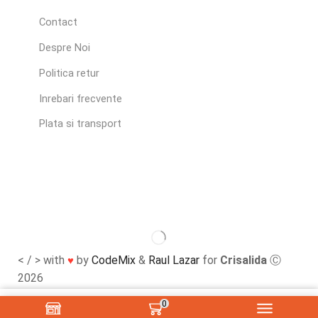
Contact
Despre Noi
Politica retur
Inrebari frecvente
Plata si transport
< / > with
by
CodeMix
&
Raul Lazar
for
Crisalida
Ⓒ
♥
2026
0
Adaugă În Coș