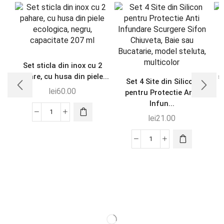
Set sticla din inox cu 2
pahare, cu husa din piele...
s
Set 4 Site din Silicon
lei
60.00
pentru Protectie Anti
Infun...
lei
21.00