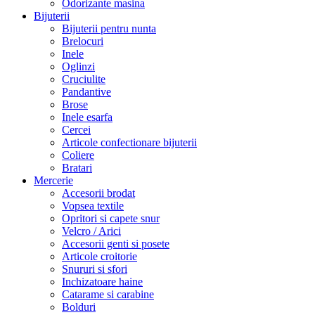
Odorizante masina
Bijuterii
Bijuterii pentru nunta
Brelocuri
Inele
Oglinzi
Cruciulite
Pandantive
Brose
Inele esarfa
Cercei
Articole confectionare bijuterii
Coliere
Bratari
Mercerie
Accesorii brodat
Vopsea textile
Opritori si capete snur
Velcro / Arici
Accesorii genti si posete
Articole croitorie
Snururi si sfori
Inchizatoare haine
Catarame si carabine
Bolduri