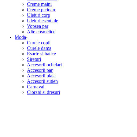
Creme maini
Creme picioare
Uleiuri corp
Uleiuri esentiale
Vopsea par
Alte cosmetice
Moda
Curele copii
Curele dama
Esarfe si batice
Sireturi
Accesorii ochelari
Accesorii par
Accesorii plaja
Accesorii sutien
Carnaval
Ciorapi si dresuri