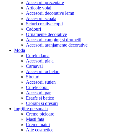
Accesorii prezentare
Articole voiaj
Accesorii decorative lemn
Accesorii scoala
Seturi creative copii
Cadouri
Ornamente decorative
Accesorii camping si drumetii
Accesorii aranjamente decorative
Moda
Curele dama
Accesorii plaja
Carnaval
Accesorii ochelari
Sireturi
Accesorii sutien
Curele copii
Accesorii par
Esarfe si batice
Ciorapi si dresuri
Ingrijire personala
Creme picioare
Masti fata
Creme maini
Alte cosmetice