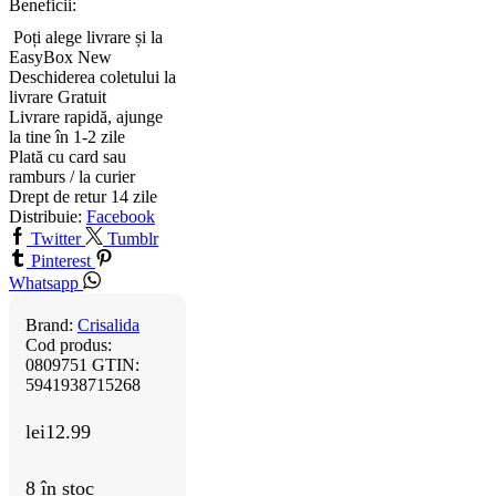
Beneficii:
Poți alege livrare și la
EasyBox
New
Deschiderea coletului la
livrare
Gratuit
Livrare rapidă, ajunge
la tine în 1-2 zile
Plată cu card sau
ramburs / la curier
Drept de retur 14 zile
Distribuie:
Facebook
Twitter
Tumblr
Pinterest
Whatsapp
Brand:
Crisalida
Cod produs:
0809751
GTIN:
5941938715268
lei
12.99
8 în stoc