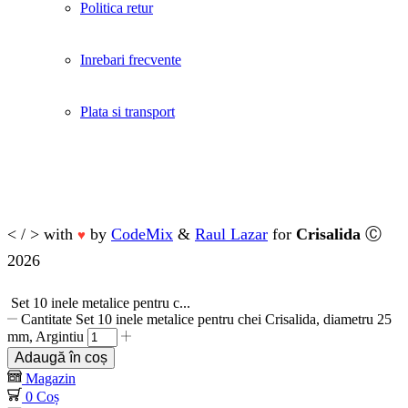
Politica retur
Inrebari frecvente
Plata si transport
< / > with
by
CodeMix
&
Raul Lazar
for
Crisalida
Ⓒ
♥
2026
Set 10 inele metalice pentru c...
Cantitate Set 10 inele metalice pentru chei Crisalida, diametru 25
mm, Argintiu
Adaugă în coș
Magazin
0
Coș