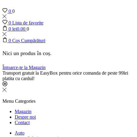
0
0
0
Lista de favorite
0
lei
0.00
0
0
Coș Cumpărături
Nici un produs în coș.
Întoarce-te la Magazin
Transport gratuit la EasyBox pentru orice comanda de peste 99lei
platita cu cardul!
Menu
Categories
Magazin
Despre noi
Contact
Auto