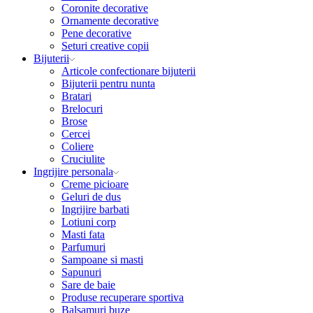
Coronite decorative
Ornamente decorative
Pene decorative
Seturi creative copii
Bijuterii
Articole confectionare bijuterii
Bijuterii pentru nunta
Bratari
Brelocuri
Brose
Cercei
Coliere
Cruciulite
Ingrijire personala
Creme picioare
Geluri de dus
Ingrijire barbati
Lotiuni corp
Masti fata
Parfumuri
Sampoane si masti
Sapunuri
Sare de baie
Produse recuperare sportiva
Balsamuri buze