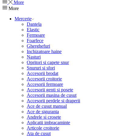
More
More
Mercerie
Dantela
Elastic
Fermoare
Foarfece
Gherghefuri
Inchizatoare haine
Nasturi
Opritori si capete snur
Snururi si sfori
Accesorii brodat
Accesorii croitorie
Accesorii fermoare
Accesorii genti si posete
Accesorii masina de cusut
Accesorii perdele si draperii
Ace de cusut manual
Ace de siguranta
Andrele si crosete
Aplicatii imbracaminte
Articole croitorie
Ata de cusut