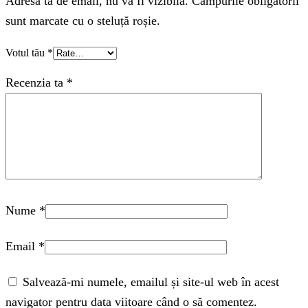
Adresa ta de email, nu va fi vizibila. Câmpurile obligatorii
sunt marcate cu o steluță roșie.
Votul tău
*
Recenzia ta
*
Nume
*
Email
*
Salvează-mi numele, emailul și site-ul web în acest
navigator pentru data viitoare când o să comentez.