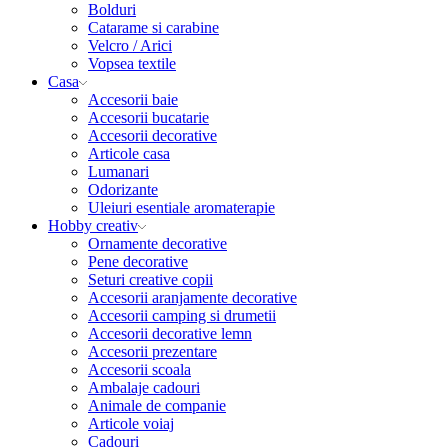
Bolduri
Catarame si carabine
Velcro / Arici
Vopsea textile
Casa
Accesorii baie
Accesorii bucatarie
Accesorii decorative
Articole casa
Lumanari
Odorizante
Uleiuri esentiale aromaterapie
Hobby creativ
Ornamente decorative
Pene decorative
Seturi creative copii
Accesorii aranjamente decorative
Accesorii camping si drumetii
Accesorii decorative lemn
Accesorii prezentare
Accesorii scoala
Ambalaje cadouri
Animale de companie
Articole voiaj
Cadouri