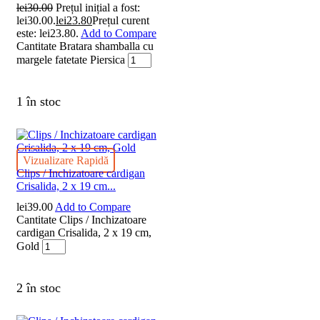
lei
30.00
Prețul inițial a fost:
lei30.00.
lei
23.80
Prețul curent
este: lei23.80.
Add to Compare
Cantitate Bratara shamballa cu
margele fatetate Piersica
1 în stoc
Vizualizare Rapidă
Clips / Inchizatoare cardigan
Crisalida, 2 x 19 cm...
lei
39.00
Add to Compare
Cantitate Clips / Inchizatoare
cardigan Crisalida, 2 x 19 cm,
Gold
2 în stoc