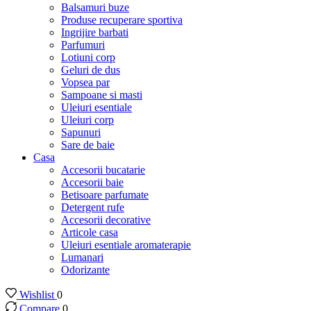
Balsamuri buze
Produse recuperare sportiva
Ingrijire barbati
Parfumuri
Lotiuni corp
Geluri de dus
Vopsea par
Sampoane si masti
Uleiuri esentiale
Uleiuri corp
Sapunuri
Sare de baie
Casa
Accesorii bucatarie
Accesorii baie
Betisoare parfumate
Detergent rufe
Accesorii decorative
Articole casa
Uleiuri esentiale aromaterapie
Lumanari
Odorizante
Wishlist
0
Compare
0