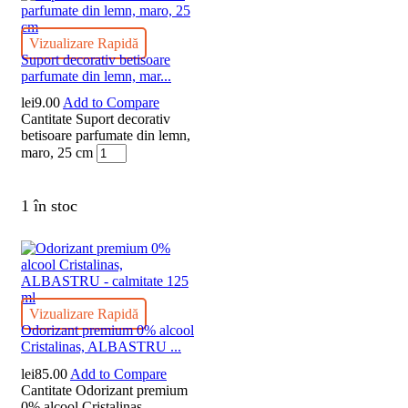
Vizualizare Rapidă
Suport decorativ betisoare
parfumate din lemn, mar...
lei
9.00
Add to Compare
Cantitate Suport decorativ
betisoare parfumate din lemn,
maro, 25 cm
1 în stoc
Vizualizare Rapidă
Odorizant premium 0% alcool
Cristalinas, ALBASTRU ...
lei
85.00
Add to Compare
Cantitate Odorizant premium
0% alcool Cristalinas,