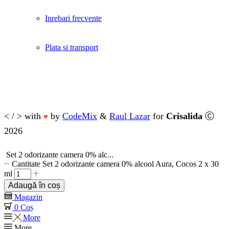
Inrebari frecvente
Plata si transport
< / > with
by
CodeMix
&
Raul Lazar
for
Crisalida
Ⓒ
♥
2026
Set 2 odorizante camera 0% alc...
Cantitate Set 2 odorizante camera 0% alcool Aura, Cocos 2 x 30
ml
Adaugă în coș
Magazin
0
Coș
More
More