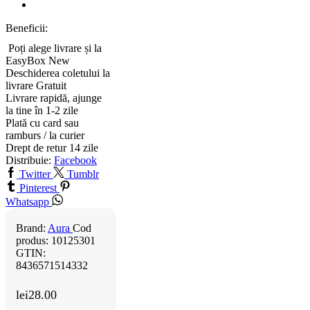
Beneficii:
Poți alege livrare și la
EasyBox
New
Deschiderea coletului la
livrare
Gratuit
Livrare rapidă, ajunge
la tine în 1-2 zile
Plată cu card sau
ramburs / la curier
Drept de retur 14 zile
Distribuie:
Facebook
Twitter
Tumblr
Pinterest
Whatsapp
Brand:
Aura
Cod
produs:
10125301
GTIN:
8436571514332
lei
28.00