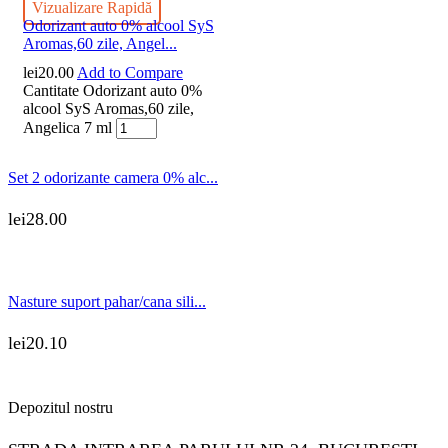
Vizualizare Rapidă
Odorizant auto 0% alcool SyS
Aromas,60 zile, Angel...
lei
20.00
Add to Compare
Cantitate Odorizant auto 0%
alcool SyS Aromas,60 zile,
Angelica 7 ml
Set 2 odorizante camera 0% alc...
lei
28.00
Nasture suport pahar/cana sili...
lei
20.10
Depozitul nostru