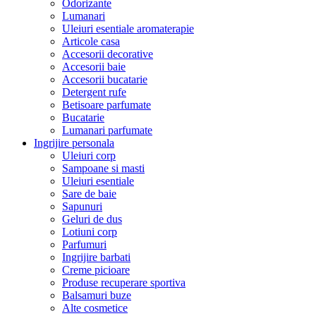
Odorizante
Lumanari
Uleiuri esentiale aromaterapie
Articole casa
Accesorii decorative
Accesorii baie
Accesorii bucatarie
Detergent rufe
Betisoare parfumate
Bucatarie
Lumanari parfumate
Ingrijire personala
Uleiuri corp
Sampoane si masti
Uleiuri esentiale
Sare de baie
Sapunuri
Geluri de dus
Lotiuni corp
Parfumuri
Ingrijire barbati
Creme picioare
Produse recuperare sportiva
Balsamuri buze
Alte cosmetice