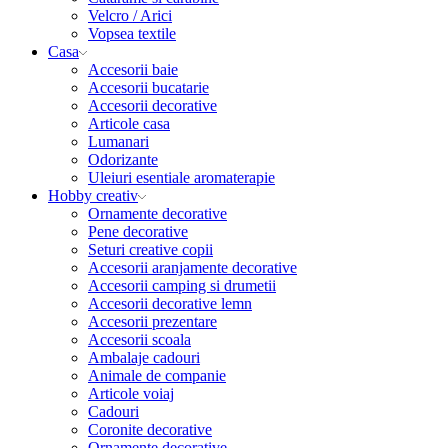
Velcro / Arici
Vopsea textile
Casa
Accesorii baie
Accesorii bucatarie
Accesorii decorative
Articole casa
Lumanari
Odorizante
Uleiuri esentiale aromaterapie
Hobby creativ
Ornamente decorative
Pene decorative
Seturi creative copii
Accesorii aranjamente decorative
Accesorii camping si drumetii
Accesorii decorative lemn
Accesorii prezentare
Accesorii scoala
Ambalaje cadouri
Animale de companie
Articole voiaj
Cadouri
Coronite decorative
Ornamente decorative