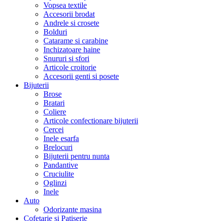
Vopsea textile
Accesorii brodat
Andrele si crosete
Bolduri
Catarame si carabine
Inchizatoare haine
Snururi si sfori
Articole croitorie
Accesorii genti si posete
Bijuterii
Brose
Bratari
Coliere
Articole confectionare bijuterii
Cercei
Inele esarfa
Brelocuri
Bijuterii pentru nunta
Pandantive
Cruciulite
Oglinzi
Inele
Auto
Odorizante masina
Cofetarie si Patiserie