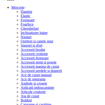
Mercerie
Dantela
Elastic
Fermoare
Foarfece
Gherghefuri
Inchizatoare haine
Nasturi
Opritori si capete snur
Snururi si sfori
Accesorii brodat
Accesorii croitorie
Accesorii fermoare
Accesorii genti si posete
Accesorii masina de cusut
Accesorii perdele si draperii
Ace de cusut manual
Ace de siguranta
Andrele si crosete
Aplicatii imbracaminte
Articole croitorie
Ata de cusut
Bolduri
Catarame si carabine