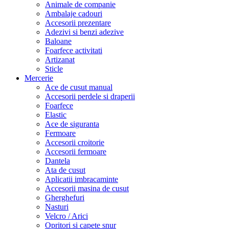
Animale de companie
Ambalaje cadouri
Accesorii prezentare
Adezivi si benzi adezive
Baloane
Foarfece activitati
Artizanat
Sticle
Mercerie
Ace de cusut manual
Accesorii perdele si draperii
Foarfece
Elastic
Ace de siguranta
Fermoare
Accesorii croitorie
Accesorii fermoare
Dantela
Ata de cusut
Aplicatii imbracaminte
Accesorii masina de cusut
Gherghefuri
Nasturi
Velcro / Arici
Opritori si capete snur