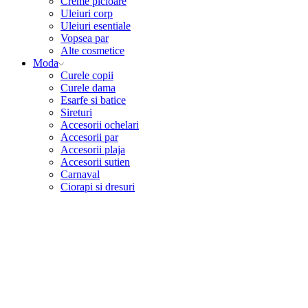
Creme picioare
Uleiuri corp
Uleiuri esentiale
Vopsea par
Alte cosmetice
Moda
Curele copii
Curele dama
Esarfe si batice
Sireturi
Accesorii ochelari
Accesorii par
Accesorii plaja
Accesorii sutien
Carnaval
Ciorapi si dresuri