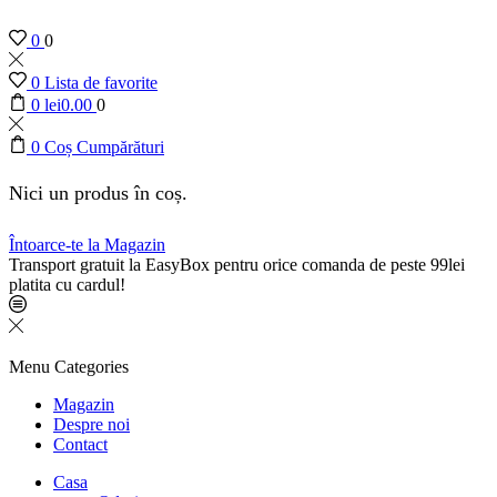
0
0
0
Lista de favorite
0
lei
0.00
0
0
Coș Cumpărături
Nici un produs în coș.
Întoarce-te la Magazin
Transport gratuit la EasyBox pentru orice comanda de peste 99lei
platita cu cardul!
Menu
Categories
Magazin
Despre noi
Contact
Casa