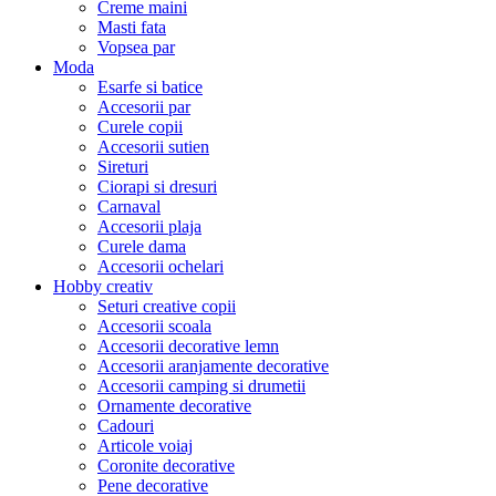
Creme maini
Masti fata
Vopsea par
Moda
Esarfe si batice
Accesorii par
Curele copii
Accesorii sutien
Sireturi
Ciorapi si dresuri
Carnaval
Accesorii plaja
Curele dama
Accesorii ochelari
Hobby creativ
Seturi creative copii
Accesorii scoala
Accesorii decorative lemn
Accesorii aranjamente decorative
Accesorii camping si drumetii
Ornamente decorative
Cadouri
Articole voiaj
Coronite decorative
Pene decorative