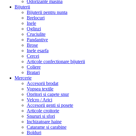
Odorizante masina
Bijuterii
Bijuterii pentru nunta
Brelocuri
Inele
Oglinzi
Cruciulite
Pandantive
Brose
Inele esarfa
Cercei
Articole confectionare bijuterii
Coliere
Bratari
Mercerie
Accesorii brodat
Vopsea textile
Opritori si capete snur
Velcro / Arici
Accesorii genti si posete
Articole croitorie
Snururi si sfori
Inchizatoare haine
Catarame si carabine
Bolduri