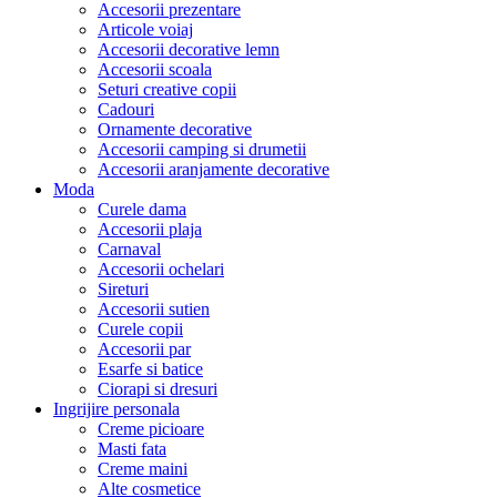
Accesorii prezentare
Articole voiaj
Accesorii decorative lemn
Accesorii scoala
Seturi creative copii
Cadouri
Ornamente decorative
Accesorii camping si drumetii
Accesorii aranjamente decorative
Moda
Curele dama
Accesorii plaja
Carnaval
Accesorii ochelari
Sireturi
Accesorii sutien
Curele copii
Accesorii par
Esarfe si batice
Ciorapi si dresuri
Ingrijire personala
Creme picioare
Masti fata
Creme maini
Alte cosmetice