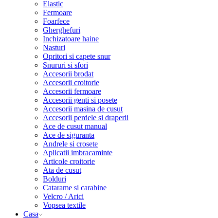
Elastic
Fermoare
Foarfece
Gherghefuri
Inchizatoare haine
Nasturi
Opritori si capete snur
Snururi si sfori
Accesorii brodat
Accesorii croitorie
Accesorii fermoare
Accesorii genti si posete
Accesorii masina de cusut
Accesorii perdele si draperii
Ace de cusut manual
Ace de siguranta
Andrele si crosete
Aplicatii imbracaminte
Articole croitorie
Ata de cusut
Bolduri
Catarame si carabine
Velcro / Arici
Vopsea textile
Casa