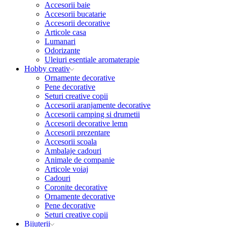
Accesorii baie
Accesorii bucatarie
Accesorii decorative
Articole casa
Lumanari
Odorizante
Uleiuri esentiale aromaterapie
Hobby creativ
Ornamente decorative
Pene decorative
Seturi creative copii
Accesorii aranjamente decorative
Accesorii camping si drumetii
Accesorii decorative lemn
Accesorii prezentare
Accesorii scoala
Ambalaje cadouri
Animale de companie
Articole voiaj
Cadouri
Coronite decorative
Ornamente decorative
Pene decorative
Seturi creative copii
Bijuterii