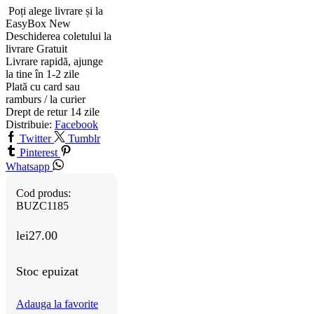
Poți alege livrare și la
EasyBox
New
Deschiderea coletului la
livrare
Gratuit
Livrare rapidă, ajunge
la tine în 1-2 zile
Plată cu card sau
ramburs / la curier
Drept de retur 14 zile
Distribuie:
Facebook
Twitter
Tumblr
Pinterest
Whatsapp
Cod produs:
BUZC1185
lei
27.00
Stoc epuizat
Adauga la favorite