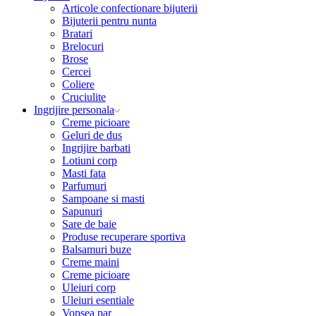
Articole confectionare bijuterii
Bijuterii pentru nunta
Bratari
Brelocuri
Brose
Cercei
Coliere
Cruciulite
Ingrijire personala
Creme picioare
Geluri de dus
Ingrijire barbati
Lotiuni corp
Masti fata
Parfumuri
Sampoane si masti
Sapunuri
Sare de baie
Produse recuperare sportiva
Balsamuri buze
Creme maini
Creme picioare
Uleiuri corp
Uleiuri esentiale
Vopsea par