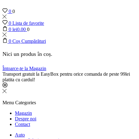
0
0
0
Lista de favorite
0
lei
0.00
0
0
Coș Cumpărături
Nici un produs în coș.
Întoarce-te la Magazin
Transport gratuit la EasyBox pentru orice comanda de peste 99lei
platita cu cardul!
Menu
Categories
Magazin
Despre noi
Contact
Auto