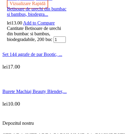
Vizualizare Rapidă
Betisoare de urechi din bumbac
si bambus, biodegra...
lei
13.00
Add to Compare
Cantitate Betisoare de urechi
din bumbac si bambus,
biodegradabile, 200 buc
Set 144 agrafe de par Bootic, ...
lei
17.00
Burete Machiaj Beauty Blender,...
lei
10.00
Depozitul nostru