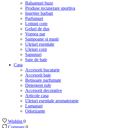
Balsamuri buze
Produse recuperare sportiva
Ingrijire barbati
Parfumuri
Lotiuni corp
Geluri de dus
Vopsea par
Sampoane si masti
Uleiuri esentiale
Uleiuri corp
Sapunuri
Sare de baie
Casa
Accesorii bucatarie
Accesorii baie
Betisoare parfumate
Detergent rufe
Accesorii decorative
Articole casa
Uleiuri esentiale aromaterapie
Lumanari
Odorizante
Wishlist
0
Compare
0