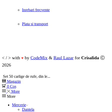
Inrebari frecvente
Plata si transport
< / > with
by
CodeMix
&
Raul Lazar
for
Crisalida
Ⓒ
♥
2026
Set 50 carlige de rufe, din le...
Magazin
0
Coș
More
More
Mercerie
Dantela