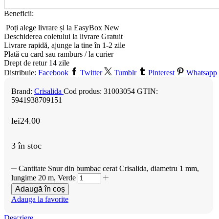
Beneficii:
Poți alege livrare și la EasyBox
New
Deschiderea coletului la livrare
Gratuit
Livrare rapidă, ajunge la tine în 1-2 zile
Plată cu card sau ramburs / la curier
Drept de retur 14 zile
Distribuie:
Facebook
Twitter
Tumblr
Pinterest
Whatsapp
Brand:
Crisalida
Cod produs:
31003054
GTIN:
5941938709151
lei
24.00
3 în stoc
Cantitate Snur din bumbac cerat Crisalida, diametru 1 mm,
lungime 20 m, Verde
Adaugă în coș
Adauga la favorite
Descriere