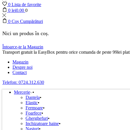
0
Lista de favorite
0
lei
0.00
0
0
Coș Cumpărături
Nici un produs în coș.
Întoarce-te la Magazin
Transport gratuit la EasyBox pentru orice comanda de peste 99lei plati
Magazin
Despre noi
Contact
Telefon: 0724.312.630
Mercerie
Dantela
Elastic
Fermoare
Foarfece
Gherghefuri
Inchizatoare haine
Nasturi