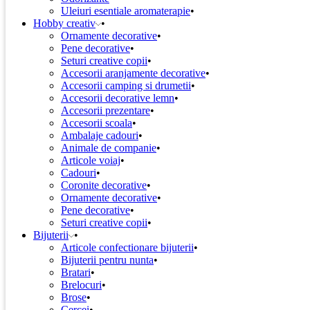
Uleiuri esentiale aromaterapie
Hobby creativ
Ornamente decorative
Pene decorative
Seturi creative copii
Accesorii aranjamente decorative
Accesorii camping si drumetii
Accesorii decorative lemn
Accesorii prezentare
Accesorii scoala
Ambalaje cadouri
Animale de companie
Articole voiaj
Cadouri
Coronite decorative
Ornamente decorative
Pene decorative
Seturi creative copii
Bijuterii
Articole confectionare bijuterii
Bijuterii pentru nunta
Bratari
Brelocuri
Brose
Cercei