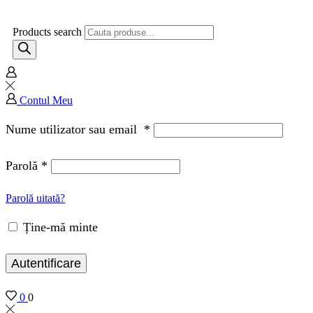
Products search
Contul Meu
Nume utilizator sau email
*
Parolă
*
Parolă uitată?
Ține-mă minte
Autentificare
0
0