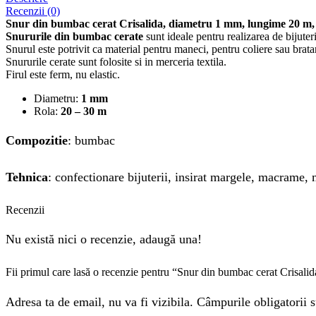
Recenzii (0)
Snur din bumbac cerat Crisalida, diametru 1 mm, lungime 20 m,
Snururile din bumbac cerate
sunt ideale pentru realizarea de bijuter
Snurul este potrivit ca material pentru maneci, pentru coliere sau bratar
Snururile cerate sunt folosite si in merceria textila.
Firul este ferm, nu elastic.
Diametru:
1 mm
Rola:
20 – 30 m
Compozitie
: bumbac
Tehnica
: confectionare bijuterii, insirat margele, macrame, 
Recenzii
Nu există nici o recenzie, adaugă una!
Fii primul care lasă o recenzie pentru “Snur din bumbac cerat Crisal
Adresa ta de email, nu va fi vizibila. Câmpurile obligatorii s