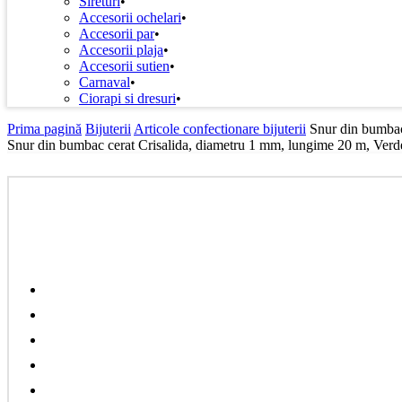
Sireturi
Accesorii ochelari
Accesorii par
Accesorii plaja
Accesorii sutien
Carnaval
Ciorapi si dresuri
Prima pagină
Bijuterii
Articole confectionare bijuterii
Snur din bumbac
Snur din bumbac cerat Crisalida, diametru 1 mm, lungime 20 m, Verd