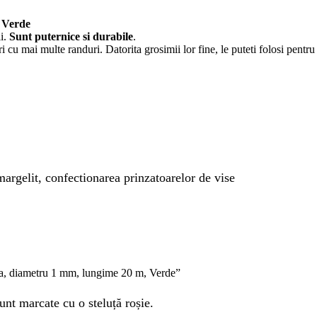
 Verde
ii.
Sunt puternice si durabile
.
i cu mai multe randuri. Datorita grosimii lor fine, le puteti folosi pentr
margelit, confectionarea prinzatoarelor de vise
ida, diametru 1 mm, lungime 20 m, Verde”
unt marcate cu o steluță roșie.