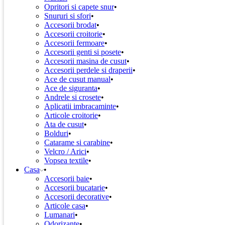
Opritori si capete snur
Snururi si sfori
Accesorii brodat
Accesorii croitorie
Accesorii fermoare
Accesorii genti si posete
Accesorii masina de cusut
Accesorii perdele si draperii
Ace de cusut manual
Ace de siguranta
Andrele si crosete
Aplicatii imbracaminte
Articole croitorie
Ata de cusut
Bolduri
Catarame si carabine
Velcro / Arici
Vopsea textile
Casa
Accesorii baie
Accesorii bucatarie
Accesorii decorative
Articole casa
Lumanari
Odorizante