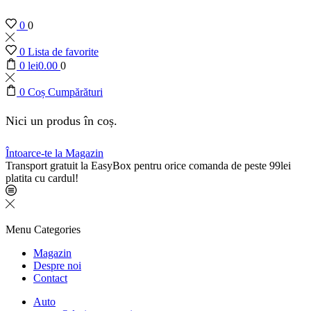
0
0
0
Lista de favorite
0
lei
0.00
0
0
Coș Cumpărături
Nici un produs în coș.
Întoarce-te la Magazin
Transport gratuit la EasyBox pentru orice comanda de peste 99lei
platita cu cardul!
Menu
Categories
Magazin
Despre noi
Contact
Auto