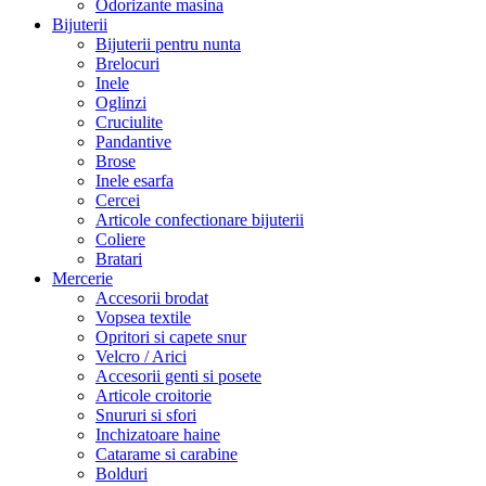
Odorizante masina
Bijuterii
Bijuterii pentru nunta
Brelocuri
Inele
Oglinzi
Cruciulite
Pandantive
Brose
Inele esarfa
Cercei
Articole confectionare bijuterii
Coliere
Bratari
Mercerie
Accesorii brodat
Vopsea textile
Opritori si capete snur
Velcro / Arici
Accesorii genti si posete
Articole croitorie
Snururi si sfori
Inchizatoare haine
Catarame si carabine
Bolduri