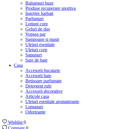
Balsamuri buze
Produse recuperare sportiva
Ingrijire barbati
Parfumuri
Lotiuni corp
Geluri de dus
Vopsea par
Sampoane si masti
Uleiuri esentiale
Uleiuri corp
Sapunuri
Sare de baie
Casa
Accesorii bucatarie
Accesorii baie
Betisoare parfumate
Detergent rufe
Accesorii decorative
Articole casa
Uleiuri esentiale aromaterapie
Lumanari
Odorizante
Wishlist
0
Compare
0