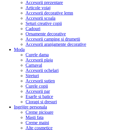
Accesorii prezentare
Articole voiaj
Accesorii decorative lemn
Accesorii scoala
Seturi creative copii
Cadouri
Ornamente decorative
Accesorii camping si drumetii
Accesorii aranjamente decorative
Moda
Curele dama
Accesorii plaja
Carnaval
Accesorii ochelari
Sireturi
Accesorii sutien
Curele copii
Accesorii par
Esarfe si batice
Ciorapi si dresuri
Ingrijire personala
Creme picioare
Masti fata
Creme maini
Alte cosmetice