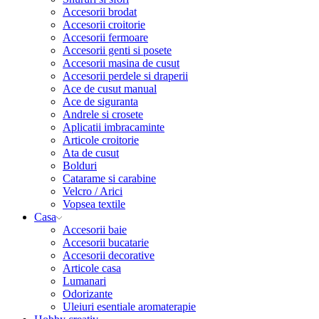
Accesorii brodat
Accesorii croitorie
Accesorii fermoare
Accesorii genti si posete
Accesorii masina de cusut
Accesorii perdele si draperii
Ace de cusut manual
Ace de siguranta
Andrele si crosete
Aplicatii imbracaminte
Articole croitorie
Ata de cusut
Bolduri
Catarame si carabine
Velcro / Arici
Vopsea textile
Casa
Accesorii baie
Accesorii bucatarie
Accesorii decorative
Articole casa
Lumanari
Odorizante
Uleiuri esentiale aromaterapie