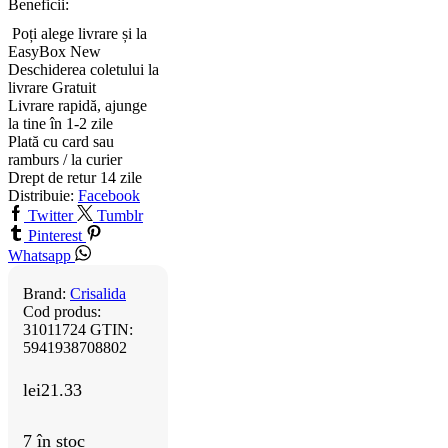
Beneficii:
Poți alege livrare și la
EasyBox
New
Deschiderea coletului la
livrare
Gratuit
Livrare rapidă, ajunge
la tine în 1-2 zile
Plată cu card sau
ramburs / la curier
Drept de retur 14 zile
Distribuie:
Facebook
Twitter
Tumblr
Pinterest
Whatsapp
Brand:
Crisalida
Cod produs:
31011724
GTIN:
5941938708802
lei
21.33
7 în stoc