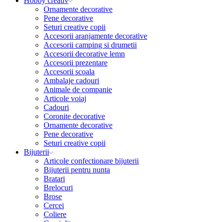
Hobby creativ
Ornamente decorative
Pene decorative
Seturi creative copii
Accesorii aranjamente decorative
Accesorii camping si drumetii
Accesorii decorative lemn
Accesorii prezentare
Accesorii scoala
Ambalaje cadouri
Animale de companie
Articole voiaj
Cadouri
Coronite decorative
Ornamente decorative
Pene decorative
Seturi creative copii
Bijuterii
Articole confectionare bijuterii
Bijuterii pentru nunta
Bratari
Brelocuri
Brose
Cercei
Coliere