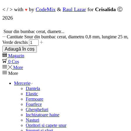
< / > with
by
CodeMix
&
Raul Lazar
for
Crisalida
Ⓒ
♥
2026
Snur din bumbac cerat, diametr...
Cantitate Snur din bumbac cerat, diametru 0,8 mm, lungime 25 m,
Verde deschis
Adaugă în coș
Magazin
0
Coș
More
More
Mercerie
Dantela
Elastic
Fermoare
Foarfece
Gherghefuri
Inchizatoare haine
Nasturi
Opritori si capete snur
Snururi si sfori