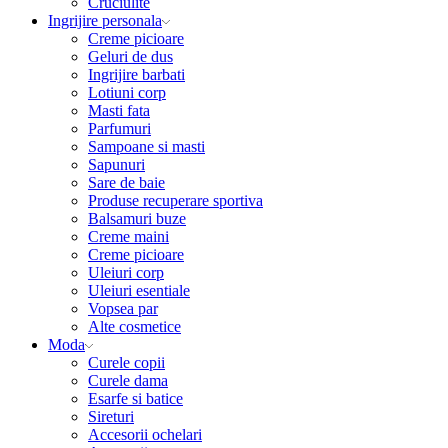
Cruciulite
Ingrijire personala
Creme picioare
Geluri de dus
Ingrijire barbati
Lotiuni corp
Masti fata
Parfumuri
Sampoane si masti
Sapunuri
Sare de baie
Produse recuperare sportiva
Balsamuri buze
Creme maini
Creme picioare
Uleiuri corp
Uleiuri esentiale
Vopsea par
Alte cosmetice
Moda
Curele copii
Curele dama
Esarfe si batice
Sireturi
Accesorii ochelari