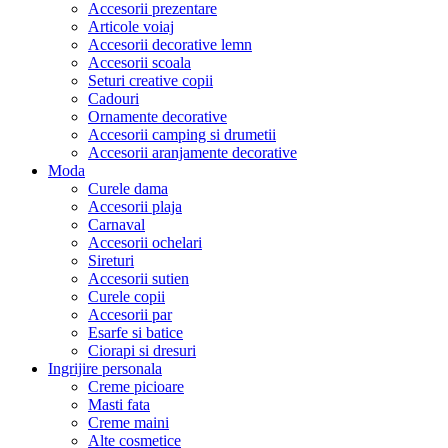
Accesorii prezentare
Articole voiaj
Accesorii decorative lemn
Accesorii scoala
Seturi creative copii
Cadouri
Ornamente decorative
Accesorii camping si drumetii
Accesorii aranjamente decorative
Moda
Curele dama
Accesorii plaja
Carnaval
Accesorii ochelari
Sireturi
Accesorii sutien
Curele copii
Accesorii par
Esarfe si batice
Ciorapi si dresuri
Ingrijire personala
Creme picioare
Masti fata
Creme maini
Alte cosmetice