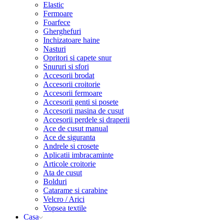
Elastic
Fermoare
Foarfece
Gherghefuri
Inchizatoare haine
Nasturi
Opritori si capete snur
Snururi si sfori
Accesorii brodat
Accesorii croitorie
Accesorii fermoare
Accesorii genti si posete
Accesorii masina de cusut
Accesorii perdele si draperii
Ace de cusut manual
Ace de siguranta
Andrele si crosete
Aplicatii imbracaminte
Articole croitorie
Ata de cusut
Bolduri
Catarame si carabine
Velcro / Arici
Vopsea textile
Casa