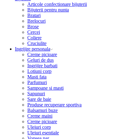
Articole confectionare bijuterii
Bijuterii pentru nunta
Bratari
Brelocuri
Brose
Cercei
Coliere
Cruciulite
Ingrijire personala
Creme picioare
Geluri de dus
Ingrijire barbati
Lotiuni corp
Masti fata
Parfumuri
Sampoane si masti
Sapunuri
Sare de baie
Produse recuperare sportiva
Balsamuri buze
Creme maini
Creme picioare
Uleiuri corp
Uleiuri esentiale
Vopsea par