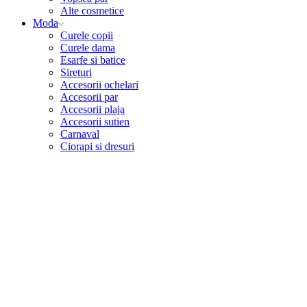
Alte cosmetice
Moda
Curele copii
Curele dama
Esarfe si batice
Sireturi
Accesorii ochelari
Accesorii par
Accesorii plaja
Accesorii sutien
Carnaval
Ciorapi si dresuri