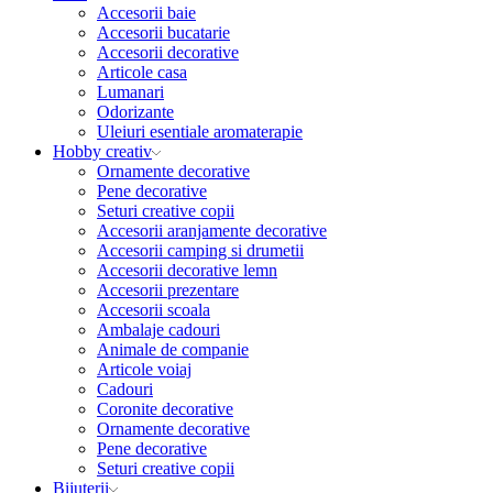
Accesorii baie
Accesorii bucatarie
Accesorii decorative
Articole casa
Lumanari
Odorizante
Uleiuri esentiale aromaterapie
Hobby creativ
Ornamente decorative
Pene decorative
Seturi creative copii
Accesorii aranjamente decorative
Accesorii camping si drumetii
Accesorii decorative lemn
Accesorii prezentare
Accesorii scoala
Ambalaje cadouri
Animale de companie
Articole voiaj
Cadouri
Coronite decorative
Ornamente decorative
Pene decorative
Seturi creative copii
Bijuterii