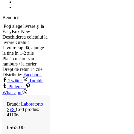
Beneficii:
Poți alege livrare și la
EasyBox
New
Deschiderea coletului la
livrare
Gratuit
Livrare rapidă, ajunge
la tine în 1-2 zile
Plată cu card sau
ramburs / la curier
Drept de retur 14 zile
Distribuie:
Facebook
Twitter
Tumblr
Pinterest
Whatsapp
Brand:
Laboratorio
SyS
Cod produs:
41106
lei
63.00