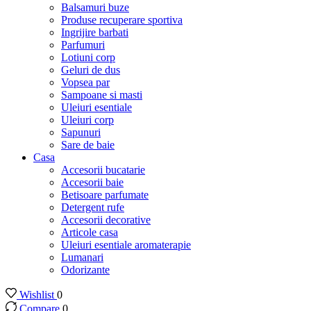
Balsamuri buze
Produse recuperare sportiva
Ingrijire barbati
Parfumuri
Lotiuni corp
Geluri de dus
Vopsea par
Sampoane si masti
Uleiuri esentiale
Uleiuri corp
Sapunuri
Sare de baie
Casa
Accesorii bucatarie
Accesorii baie
Betisoare parfumate
Detergent rufe
Accesorii decorative
Articole casa
Uleiuri esentiale aromaterapie
Lumanari
Odorizante
Wishlist
0
Compare
0