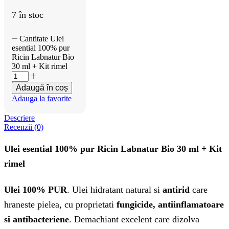
7 în stoc
Cantitate Ulei
esential 100% pur
Ricin Labnatur Bio
30 ml + Kit rimel
Adaugă în coș
Adauga la favorite
Descriere
Recenzii (0)
Ulei esential 100% pur Ricin Labnatur Bio 30 ml + Kit
rimel
Ulei 100% PUR
. Ulei hidratant natural si
antirid
care
hraneste pielea, cu proprietati
fungicide, antiinflamatoare
si antibacteriene
. Demachiant excelent care dizolva