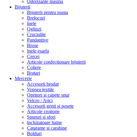
Odorizante masina
Bijuterii
Bijuterii pentru nunta
Brelocuri
Inele
Oglinzi
Cruciulite
Pandantive
Brose
Inele esarfa
Cercei
Articole confectionare bijuterii
Coliere
Bratari
Mercerie
Accesorii brodat
Vopsea textile
Opritori si capete snur
Velcro / Arici
Accesorii genti si posete
Articole croitorie
Snururi si sfori
Inchizatoare haine
Catarame si carabine
Bolduri