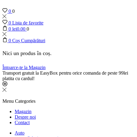
0
0
0
Lista de favorite
0
lei
0.00
0
0
Coș Cumpărături
Nici un produs în coș.
Întoarce-te la Magazin
Transport gratuit la EasyBox pentru orice comanda de peste 99lei
platita cu cardul!
Menu
Categories
Magazin
Despre noi
Contact
Auto