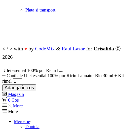
Plata si transport
< / > with
by
CodeMix
&
Raul Lazar
for
Crisalida
Ⓒ
♥
2026
Ulei esential 100% pur Ricin L...
Cantitate Ulei esential 100% pur Ricin Labnatur Bio 30 ml + Kit
rimel
Adaugă în coș
Magazin
0
Coș
More
More
Mercerie
Dantela