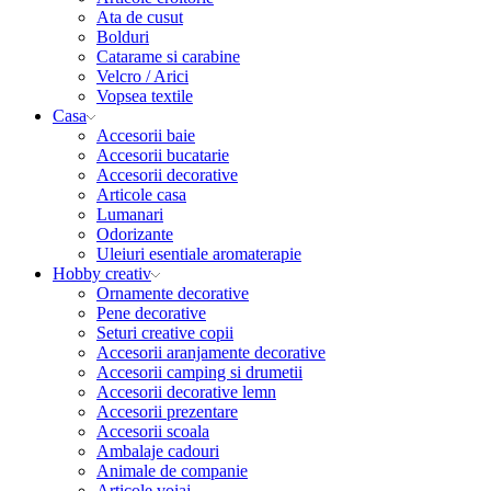
Ata de cusut
Bolduri
Catarame si carabine
Velcro / Arici
Vopsea textile
Casa
Accesorii baie
Accesorii bucatarie
Accesorii decorative
Articole casa
Lumanari
Odorizante
Uleiuri esentiale aromaterapie
Hobby creativ
Ornamente decorative
Pene decorative
Seturi creative copii
Accesorii aranjamente decorative
Accesorii camping si drumetii
Accesorii decorative lemn
Accesorii prezentare
Accesorii scoala
Ambalaje cadouri
Animale de companie
Articole voiaj