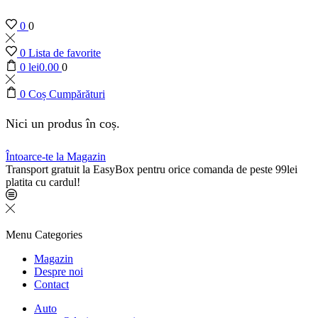
0
0
0
Lista de favorite
0
lei
0.00
0
0
Coș Cumpărături
Nici un produs în coș.
Întoarce-te la Magazin
Transport gratuit la EasyBox pentru orice comanda de peste 99lei
platita cu cardul!
Menu
Categories
Magazin
Despre noi
Contact
Auto