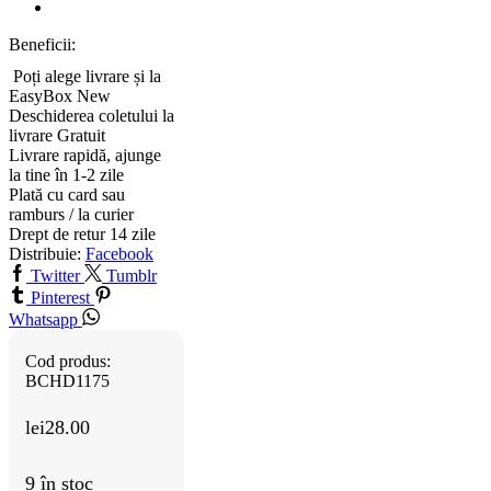
Beneficii:
Poți alege livrare și la
EasyBox
New
Deschiderea coletului la
livrare
Gratuit
Livrare rapidă, ajunge
la tine în 1-2 zile
Plată cu card sau
ramburs / la curier
Drept de retur 14 zile
Distribuie:
Facebook
Twitter
Tumblr
Pinterest
Whatsapp
Cod produs:
BCHD1175
lei
28.00
9 în stoc