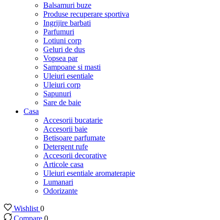
Balsamuri buze
Produse recuperare sportiva
Ingrijire barbati
Parfumuri
Lotiuni corp
Geluri de dus
Vopsea par
Sampoane si masti
Uleiuri esentiale
Uleiuri corp
Sapunuri
Sare de baie
Casa
Accesorii bucatarie
Accesorii baie
Betisoare parfumate
Detergent rufe
Accesorii decorative
Articole casa
Uleiuri esentiale aromaterapie
Lumanari
Odorizante
Wishlist
0
Compare
0