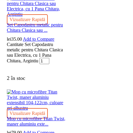
Vizualizare Rapidă
Set Capodastru metalic pentru
Chitara Clasica sau ...
lei
35.00
Add to Compare
Cantitate Set Capodastru
metalic pentru Chitara Clasica
sau Electrica, cu 1 Pana
Chitara, Argintiu
2 în stoc
Vizualizare Rapidă
Mop cu microfibre Titan Twist,
maner aluminiu exte...
lei
79.00
Add to Compare