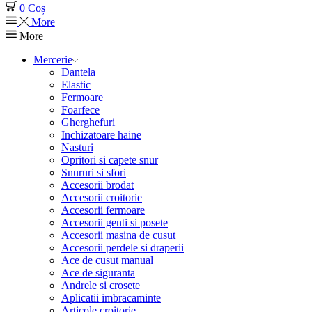
0
Coș
More
More
Mercerie
Dantela
Elastic
Fermoare
Foarfece
Gherghefuri
Inchizatoare haine
Nasturi
Opritori si capete snur
Snururi si sfori
Accesorii brodat
Accesorii croitorie
Accesorii fermoare
Accesorii genti si posete
Accesorii masina de cusut
Accesorii perdele si draperii
Ace de cusut manual
Ace de siguranta
Andrele si crosete
Aplicatii imbracaminte
Articole croitorie