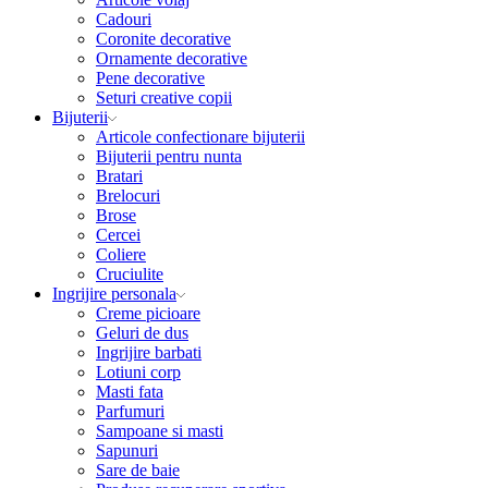
Cadouri
Coronite decorative
Ornamente decorative
Pene decorative
Seturi creative copii
Bijuterii
Articole confectionare bijuterii
Bijuterii pentru nunta
Bratari
Brelocuri
Brose
Cercei
Coliere
Cruciulite
Ingrijire personala
Creme picioare
Geluri de dus
Ingrijire barbati
Lotiuni corp
Masti fata
Parfumuri
Sampoane si masti
Sapunuri
Sare de baie