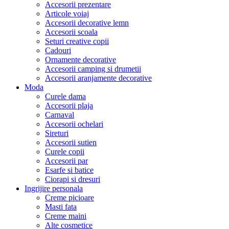
Accesorii prezentare
Articole voiaj
Accesorii decorative lemn
Accesorii scoala
Seturi creative copii
Cadouri
Ornamente decorative
Accesorii camping si drumetii
Accesorii aranjamente decorative
Moda
Curele dama
Accesorii plaja
Carnaval
Accesorii ochelari
Sireturi
Accesorii sutien
Curele copii
Accesorii par
Esarfe si batice
Ciorapi si dresuri
Ingrijire personala
Creme picioare
Masti fata
Creme maini
Alte cosmetice