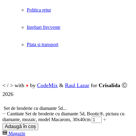
Politica retur
Inrebari frecvente
Plata si transport
< / > with
by
CodeMix
&
Raul Lazar
for
Crisalida
Ⓒ
♥
2026
Set de broderie cu diamante 5d...
Cantitate Set de broderie cu diamante 5d, Bootic®, pictura cu
diamante, mozaic, model Macarons, 30x40cm
Adaugă în coș
Magazin