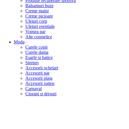
Produse recuperare sportiva
Balsamuri buze
Creme maini
Creme picioare
Uleiuri corp
Uleiuri esentiale
Vopsea par
Alte cosmetice
Moda
Curele copii
Curele dama
Esarfe si batice
Sireturi
Accesorii ochelari
Accesorii par
Accesorii plaja
Accesorii sutien
Carnaval
Ciorapi si dresuri