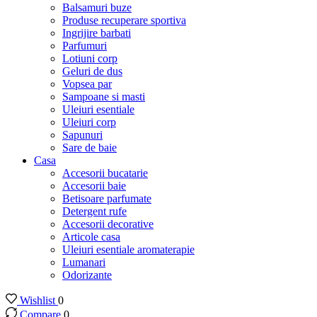
Balsamuri buze
Produse recuperare sportiva
Ingrijire barbati
Parfumuri
Lotiuni corp
Geluri de dus
Vopsea par
Sampoane si masti
Uleiuri esentiale
Uleiuri corp
Sapunuri
Sare de baie
Casa
Accesorii bucatarie
Accesorii baie
Betisoare parfumate
Detergent rufe
Accesorii decorative
Articole casa
Uleiuri esentiale aromaterapie
Lumanari
Odorizante
Wishlist
0
Compare
0