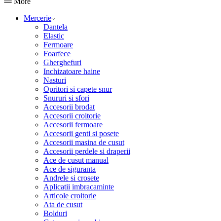
More
Mercerie
Dantela
Elastic
Fermoare
Foarfece
Gherghefuri
Inchizatoare haine
Nasturi
Opritori si capete snur
Snururi si sfori
Accesorii brodat
Accesorii croitorie
Accesorii fermoare
Accesorii genti si posete
Accesorii masina de cusut
Accesorii perdele si draperii
Ace de cusut manual
Ace de siguranta
Andrele si crosete
Aplicatii imbracaminte
Articole croitorie
Ata de cusut
Bolduri