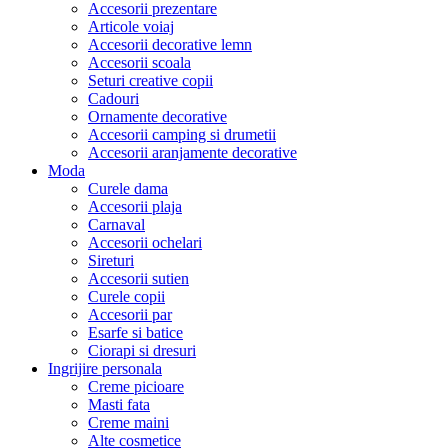
Accesorii prezentare
Articole voiaj
Accesorii decorative lemn
Accesorii scoala
Seturi creative copii
Cadouri
Ornamente decorative
Accesorii camping si drumetii
Accesorii aranjamente decorative
Moda
Curele dama
Accesorii plaja
Carnaval
Accesorii ochelari
Sireturi
Accesorii sutien
Curele copii
Accesorii par
Esarfe si batice
Ciorapi si dresuri
Ingrijire personala
Creme picioare
Masti fata
Creme maini
Alte cosmetice