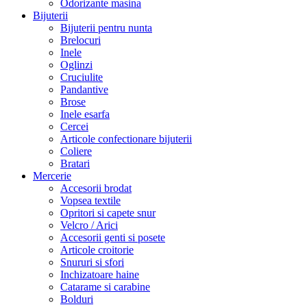
Odorizante masina
Bijuterii
Bijuterii pentru nunta
Brelocuri
Inele
Oglinzi
Cruciulite
Pandantive
Brose
Inele esarfa
Cercei
Articole confectionare bijuterii
Coliere
Bratari
Mercerie
Accesorii brodat
Vopsea textile
Opritori si capete snur
Velcro / Arici
Accesorii genti si posete
Articole croitorie
Snururi si sfori
Inchizatoare haine
Catarame si carabine
Bolduri