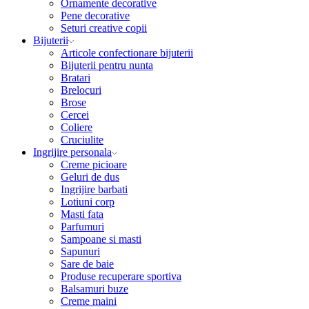
Ornamente decorative
Pene decorative
Seturi creative copii
Bijuterii
Articole confectionare bijuterii
Bijuterii pentru nunta
Bratari
Brelocuri
Brose
Cercei
Coliere
Cruciulite
Ingrijire personala
Creme picioare
Geluri de dus
Ingrijire barbati
Lotiuni corp
Masti fata
Parfumuri
Sampoane si masti
Sapunuri
Sare de baie
Produse recuperare sportiva
Balsamuri buze
Creme maini