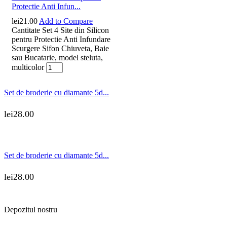
Protectie Anti Infun...
lei
21.00
Add to Compare
Cantitate Set 4 Site din Silicon
pentru Protectie Anti Infundare
Scurgere Sifon Chiuveta, Baie
sau Bucatarie, model steluta,
multicolor
Set de broderie cu diamante 5d...
lei
28.00
Set de broderie cu diamante 5d...
lei
28.00
Depozitul nostru