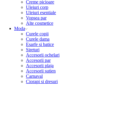
Creme picioare
Uleiuri corp
Uleiuri esentiale
Vopsea par
Alte cosmetice
Moda
Curele copii
Curele dama
Esarfe si batice
Sireturi
Accesorii ochelari
Accesorii par
Accesorii plaja
Accesorii sutien
Carnaval
Ciorapi si dresuri