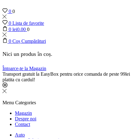
0
0
0
Lista de favorite
0
lei
0.00
0
0
Coș Cumpărături
Nici un produs în coș.
Întoarce-te la Magazin
Transport gratuit la EasyBox pentru orice comanda de peste 99lei
platita cu cardul!
Menu
Categories
Magazin
Despre noi
Contact
Auto