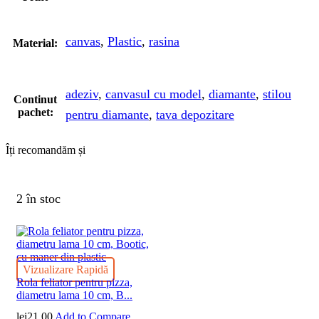
canvas
,
Plastic
,
rasina
Material:
adeziv
,
canvasul cu model
,
diamante
,
stilou
Continut
pachet:
pentru diamante
,
tava depozitare
Îți recomandăm și
2 în stoc
Vizualizare Rapidă
Rola feliator pentru pizza,
diametru lama 10 cm, B...
lei
21.00
Add to Compare