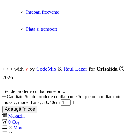
Inrebari frecvente
Plata si transport
< / > with
by
CodeMix
&
Raul Lazar
for
Crisalida
Ⓒ
♥
2026
Set de broderie cu diamante 5d...
Cantitate Set de broderie cu diamante 5d, pictura cu diamante,
mozaic, model Lupi, 30x40cm
Adaugă în coș
Magazin
0
Coș
More