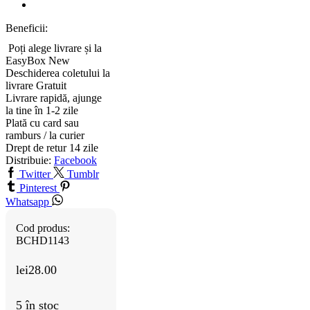
Beneficii:
Poți alege livrare și la
EasyBox
New
Deschiderea coletului la
livrare
Gratuit
Livrare rapidă, ajunge
la tine în 1-2 zile
Plată cu card sau
ramburs / la curier
Drept de retur 14 zile
Distribuie:
Facebook
Twitter
Tumblr
Pinterest
Whatsapp
Cod produs:
BCHD1143
lei
28.00
5 în stoc