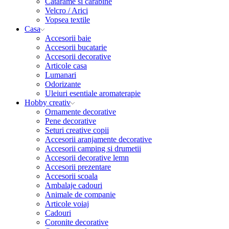
Catarame si carabine
Velcro / Arici
Vopsea textile
Casa
Accesorii baie
Accesorii bucatarie
Accesorii decorative
Articole casa
Lumanari
Odorizante
Uleiuri esentiale aromaterapie
Hobby creativ
Ornamente decorative
Pene decorative
Seturi creative copii
Accesorii aranjamente decorative
Accesorii camping si drumetii
Accesorii decorative lemn
Accesorii prezentare
Accesorii scoala
Ambalaje cadouri
Animale de companie
Articole voiaj
Cadouri
Coronite decorative